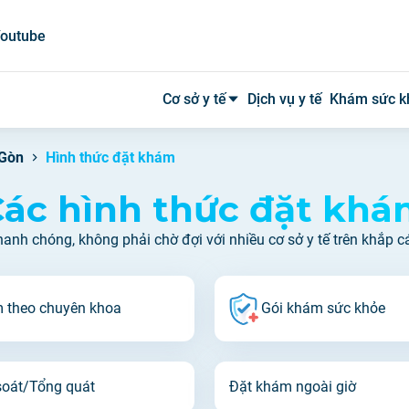
outube
Cơ sở y tế
Dịch vụ y tế
Khám sức k
 Gòn
Hình thức đặt khám
Bệnh viện công
ác hình thức đặt kh
Bệnh viện tư
nh chóng, không phải chờ đợi với nhiều cơ sở y tế trên khắp c
Phòng khám
Phòng mạch
 theo chuyên khoa
Gói khám sức khỏe
Xét nghiệm
Y tế tại nhà
soát/Tổng quát
Đặt khám ngoài giờ