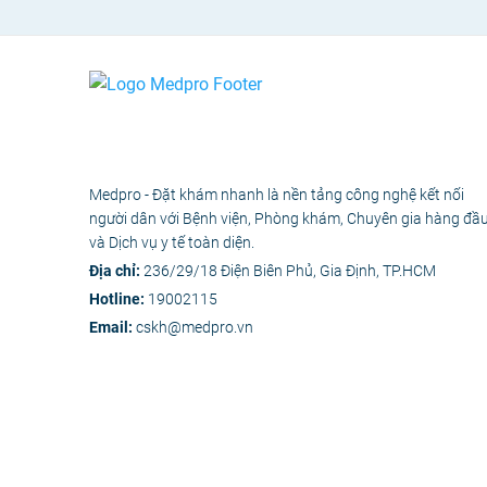
Medpro - Đặt khám nhanh là nền tảng công nghệ kết nối
người dân với Bệnh viện, Phòng khám, Chuyên gia hàng đầ
và Dịch vụ y tế toàn diện.
Địa chỉ:
236/29/18 Điện Biên Phủ, Gia Định, TP.HCM
Hotline:
19002115
Email:
cskh@medpro.vn
© 2020 - Bản 
Các nội dung y tế trên Medpro 