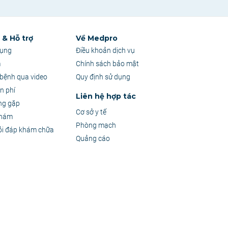
& Hỗ trợ
Về Medpro
dụng
Điều khoản dịch vụ
m
Chính sách bảo mật
bệnh qua video
Quy định sử dụng
n phí
Liên hệ hợp tác
ng gặp
Cơ sở y tế
khám
Phòng mạch
ỏi đáp khám chữa
Quảng cáo
 sự tư vấn trực tiếp từ Bác sĩ.