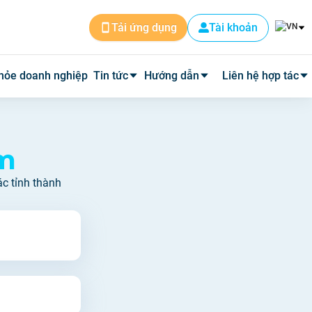
Tài khoản
Tải ứng dụng
hỏe doanh nghiệp
Tin tức
Hướng dẫn
Liên hệ hợp tác
Tin dịch vụ
Cài đặt ứng dụng
Cơ sở y tế
ám
Tin y tế
Đặt lịch khám
Phòng mạch
ác tỉnh thành
Y học thường thức
Tư vấn khám bệnh qua video
Quảng cáo
Quy trình hoàn phí
Tuyển Dụng
Câu hỏi thường gặp
Về Medpro
Quy trình đi khám