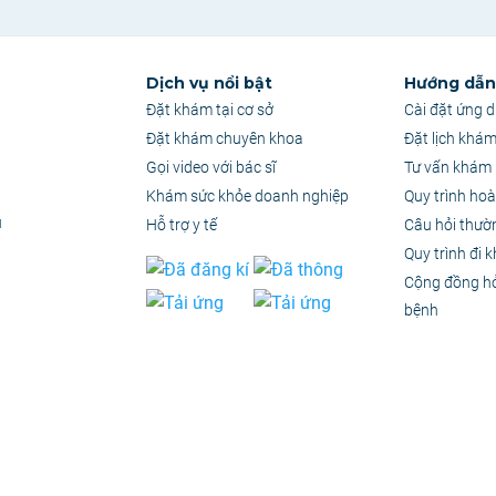
Dịch vụ nổi bật
Hướng dẫn 
Đặt khám tại cơ sở
Cài đặt ứng 
Đặt khám chuyên khoa
Đặt lịch khá
Gọi video với bác sĩ
Tư vấn khám 
Khám sức khỏe doanh nghiệp
Quy trình hoà
u
Hỗ trợ y tế
Câu hỏi thườ
Quy trình đi 
Cộng đồng h
bệnh
quyền thuộc Công Ty Cổ Phần Ứng Dụng PKH
–
MST: 0314886357
chỉ có giá trị tham khảo. Tuyệt đối không tự ý chuẩn đoán hoặc điều trị mà không có