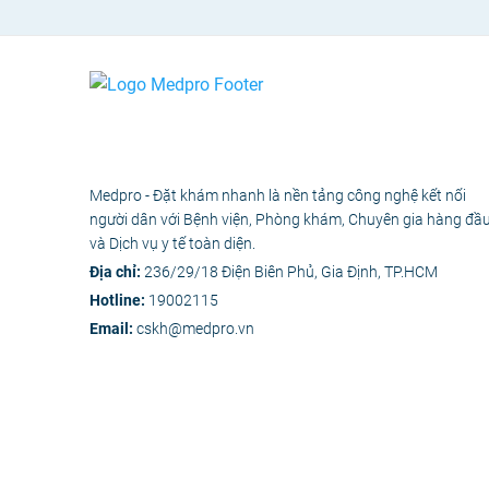
Medpro - Đặt khám nhanh là nền tảng công nghệ kết nối
người dân với Bệnh viện, Phòng khám, Chuyên gia hàng đầ
và Dịch vụ y tế toàn diện.
Địa chỉ:
236/29/18 Điện Biên Phủ, Gia Định, TP.HCM
Hotline:
19002115
Email:
cskh@medpro.vn
© 2020 - Bản 
Các nội dung y tế trên Medpro 