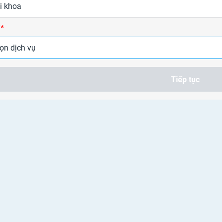
Tiêm chủng
i khoa
ụ
*
ọn dịch vụ
Tiếp tục