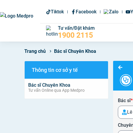
Tiktok
Facebook
Zalo
Y
Tư vấn/Đặt khám
1900 2115
Bác sĩ Chuyên Khoa
Trang chủ
Thông tin cơ sở y tế
Bác sĩ Chuyên Khoa
Tư vấn Online qua App Medpro
Bác sĩ
*
Lê
Chuyên