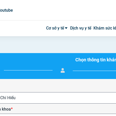
outube
Cơ sở y tế
Dịch vụ y tế
Khám sức k
Bệnh viện công
Chọn thông tin kh
Bệnh viện tư
Phòng khám
Phòng mạch
Xét nghiệm
 Chí Hiếu
Y tế tại nhà
 khoa
*