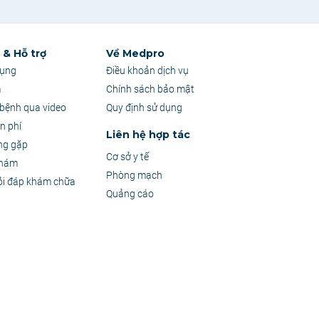
& Hỗ trợ
Về Medpro
dụng
Điều khoản dịch vụ
m
Chính sách bảo mật
bệnh qua video
Quy định sử dụng
n phí
Liên hệ hợp tác
ng gặp
Cơ sở y tế
khám
Phòng mạch
ỏi đáp khám chữa
Quảng cáo
 sự tư vấn trực tiếp từ Bác sĩ.