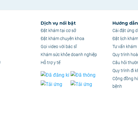
Dịch vụ nổi bật
Hướng dẫn 
Đặt khám tại cơ sở
Cài đặt ứng 
Đặt khám chuyên khoa
Đặt lịch khá
Gọi video với bác sĩ
Tư vấn khám 
Khám sức khỏe doanh nghiệp
Quy trình hoà
u
Hỗ trợ y tế
Câu hỏi thườ
Quy trình đi 
Cộng đồng h
bệnh
quyền thuộc Công Ty Cổ Phần Ứng Dụng PKH
–
MST: 0314886357
chỉ có giá trị tham khảo. Tuyệt đối không tự ý chuẩn đoán hoặc điều trị mà không có