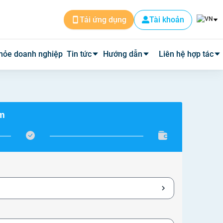
Tài khoản
Tải ứng dụng
hỏe doanh nghiệp
Tin tức
Hướng dẫn
Liên hệ hợp tác
Tin dịch vụ
Cài đặt ứng dụng
Cơ sở y tế
ám
Tin y tế
Đặt lịch khám
Phòng mạch
Y học thường thức
Tư vấn khám bệnh qua video
Quảng cáo
Quy trình hoàn phí
Tuyển Dụng
Câu hỏi thường gặp
Về Medpro
Quy trình đi khám