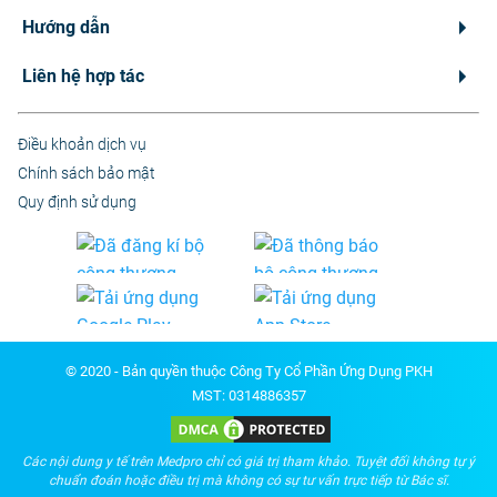
Hướng dẫn
Liên hệ hợp tác
Điều khoản dịch vụ
Chính sách bảo mật
Quy định sử dụng
© 2020 - Bản quyền thuộc Công Ty Cổ Phần Ứng Dụng PKH
MST: 0314886357
Các nội dung y tế trên Medpro chỉ có giá trị tham khảo. Tuyệt đối không tự ý
chuẩn đoán hoặc điều trị mà không có sự tư vấn trực tiếp từ Bác sĩ.