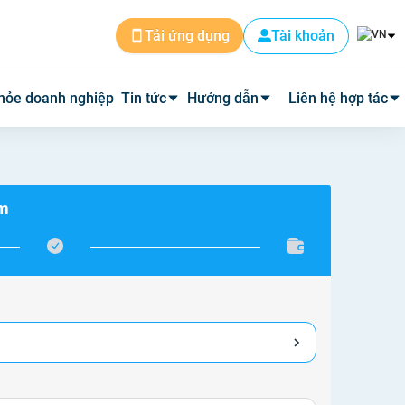
Tài khoản
Tải ứng dụng
hỏe doanh nghiệp
Tin tức
Hướng dẫn
Liên hệ hợp tác
Tin dịch vụ
Cài đặt ứng dụng
Cơ sở y tế
ám
Tin y tế
Đặt lịch khám
Phòng mạch
Y học thường thức
Tư vấn khám bệnh qua video
Quảng cáo
Quy trình hoàn phí
Tuyển Dụng
Câu hỏi thường gặp
Về Medpro
Quy trình đi khám