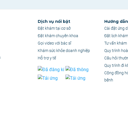
Dịch vụ nổi bật
Hướng dẫn 
Đặt khám tại cơ sở
Cài đặt ứng 
Đặt khám chuyên khoa
Đặt lịch khá
Gọi video với bác sĩ
Tư vấn khám 
Khám sức khỏe doanh nghiệp
Quy trình hoà
u
Hỗ trợ y tế
Câu hỏi thườ
Quy trình đi 
Cộng đồng h
bệnh
quyền thuộc Công Ty Cổ Phần Ứng Dụng PKH
–
MST: 0314886357
chỉ có giá trị tham khảo. Tuyệt đối không tự ý chuẩn đoán hoặc điều trị mà không có