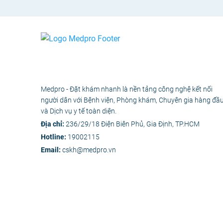
Medpro - Đặt khám nhanh là nền tảng công nghệ kết nối
người dân với Bệnh viện, Phòng khám, Chuyên gia hàng đầ
và Dịch vụ y tế toàn diện.
Địa chỉ:
236/29/18 Điện Biên Phủ, Gia Định, TP.HCM
Hotline:
19002115
Email:
cskh@medpro.vn
© 2020 - Bản 
Các nội dung y tế trên Medpro 