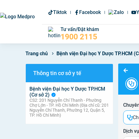
Tiktok
Facebook
Zalo
Y
Tư vấn/Đặt khám
1900 2115
Bệnh viện Đại học Y Dược TP.HCM (C
Trang chủ
Thông tin cơ sở y tế
Bệnh viện Đại học Y Dược TP.HCM
(Cơ sở 2)
CS2: 201 Nguyễn Chí Thanh - Phường
Chuyên
Chợ Lớn - TP. Hồ Chí Minh (Địa chỉ cũ: 201
Nguyễn Chí Thanh, Phường 12, Quận 5,
TP. Hồ Chí Minh)
Ch
Dịch v