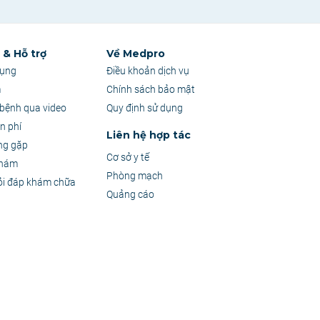
& Hỗ trợ
Về Medpro
dụng
Điều khoản dịch vụ
m
Chính sách bảo mật
bệnh qua video
Quy định sử dụng
n phí
Liên hệ hợp tác
ng gặp
Cơ sở y tế
khám
Phòng mạch
ỏi đáp khám chữa
Quảng cáo
 sự tư vấn trực tiếp từ Bác sĩ.