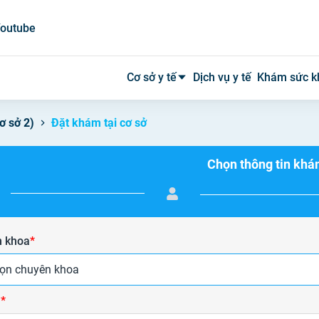
outube
Cơ sở y tế
Dịch vụ y tế
Khám sức k
ơ sở 2)
Đặt khám tại cơ sở
Bệnh viện công
Chọn thông tin kh
Bệnh viện tư
Phòng khám
Phòng mạch
 khoa
*
Xét nghiệm
ọn chuyên khoa
Y tế tại nhà
ụ
*