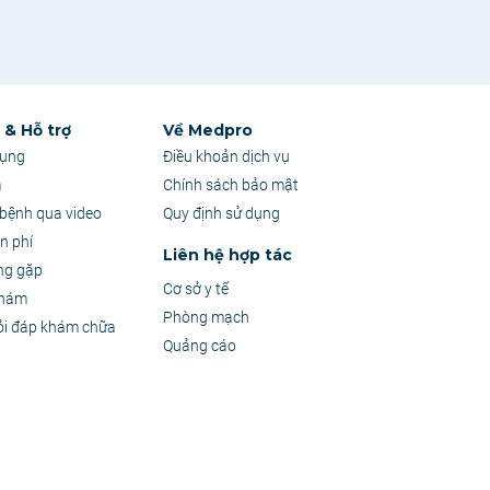
& Hỗ trợ
Về Medpro
dụng
Điều khoản dịch vụ
m
Chính sách bảo mật
bệnh qua video
Quy định sử dụng
n phí
Liên hệ hợp tác
ng gặp
Cơ sở y tế
khám
Phòng mạch
ỏi đáp khám chữa
Quảng cáo