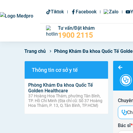
Tiktok
Facebook
Zalo
Y
Tư vấn/Đặt khám
1900 2115
Phòng Khám Đa khoa Quốc Tế Golde
Trang chủ
Thông tin cơ sở y tế
Phòng Khám Đa khoa Quốc Tế
Golden Healthcare
37 Hoàng Hoa Thám, phường Tân Bình,
Chuyên
TP. Hồ Chí Minh (Địa chỉ cũ: Số 37 Hoàng
Hoa Thám, P. 13, Q.Tân Bình, TP.HCM)
Ch
Bác sĩ
*