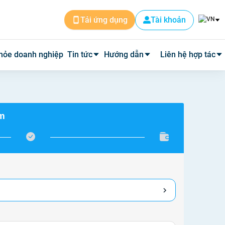
Tài khoản
Tải ứng dụng
hỏe doanh nghiệp
Tin tức
Hướng dẫn
Liên hệ hợp tác
Tin dịch vụ
Cài đặt ứng dụng
Cơ sở y tế
ám
Tin y tế
Đặt lịch khám
Phòng mạch
Y học thường thức
Tư vấn khám bệnh qua video
Quảng cáo
Quy trình hoàn phí
Tuyển Dụng
Câu hỏi thường gặp
Về Medpro
Quy trình đi khám