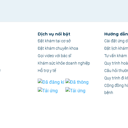
Dịch vụ nổi bật
Hướng dẫn 
Đặt khám tại cơ sở
Cài đặt ứng 
Đặt khám chuyên khoa
Đặt lịch khá
Gọi video với bác sĩ
Tư vấn khám 
Khám sức khỏe doanh nghiệp
Quy trình hoà
u
Hỗ trợ y tế
Câu hỏi thườ
Quy trình đi 
Cộng đồng h
bệnh
quyền thuộc Công Ty Cổ Phần Ứng Dụng PKH
–
MST: 0314886357