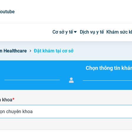
outube
Cơ sở y tế
Dịch vụ y tế
Khám sức k
n Healthcare
Đặt khám tại cơ sở
Bệnh viện công
Chọn thông tin kh
Bệnh viện tư
Phòng khám
Phòng mạch
 khoa
*
Xét nghiệm
ọn chuyên khoa
Y tế tại nhà