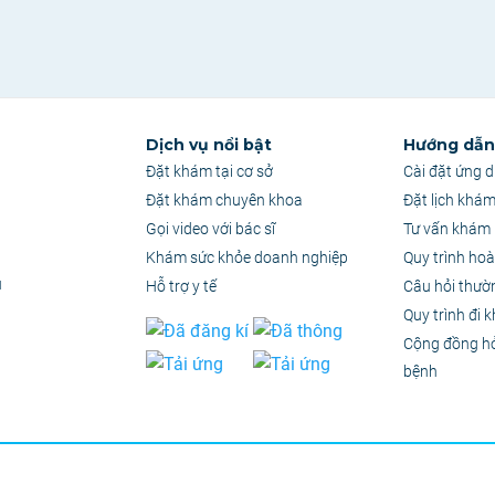
Dịch vụ nổi bật
Hướng dẫn 
Đặt khám tại cơ sở
Cài đặt ứng 
Đặt khám chuyên khoa
Đặt lịch khá
Gọi video với bác sĩ
Tư vấn khám 
Khám sức khỏe doanh nghiệp
Quy trình hoà
u
Hỗ trợ y tế
Câu hỏi thườ
Quy trình đi 
Cộng đồng h
bệnh
quyền thuộc Công Ty Cổ Phần Ứng Dụng PKH
–
MST: 0314886357