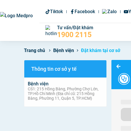
Tiktok
Facebook
Zalo
Y
Tư vấn/Đặt khám
1900 2115
Bệnh viện
Đặt khám tại cơ sở
Trang chủ
Thông tin cơ sở y tế
Bệnh viện
CS1: 215 Hồng Bàng, Phường Chợ Lớn,
TP.Hồ Chí Minh (Địa chỉ cũ: 215 Hồng
Bàng, Phường 11, Quận 5, TP.HCM)