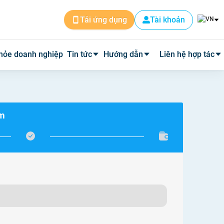
Tài khoản
Tải ứng dụng
hỏe doanh nghiệp
Tin tức
Hướng dẫn
Liên hệ hợp tác
Tin dịch vụ
Cài đặt ứng dụng
Cơ sở y tế
ám
Tin y tế
Đặt lịch khám
Phòng mạch
Y học thường thức
Tư vấn khám bệnh qua video
Quảng cáo
Quy trình hoàn phí
Tuyển Dụng
Câu hỏi thường gặp
Về Medpro
Quy trình đi khám