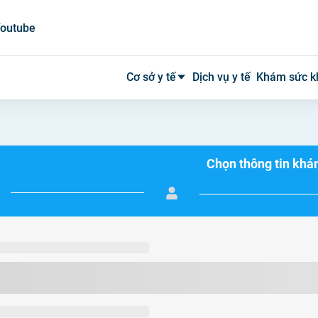
outube
Cơ sở y tế
Dịch vụ y tế
Khám sức k
Bệnh viện công
Chọn thông tin kh
Bệnh viện tư
Phòng khám
Phòng mạch
Xét nghiệm
Y tế tại nhà