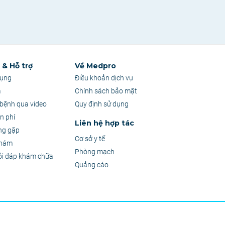
& Hỗ trợ
Về Medpro
dụng
Điều khoản dịch vụ
m
Chính sách bảo mật
bệnh qua video
Quy định sử dụng
n phí
Liên hệ hợp tác
ng gặp
Cơ sở y tế
khám
Phòng mạch
ỏi đáp khám chữa
Quảng cáo