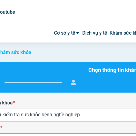
outube
Cơ sở y tế
Dịch vụ y tế
Khám sức k
khám sức khỏe
Bệnh viện công
Chọn thông tin kh
Bệnh viện tư
Phòng khám
Phòng mạch
 khoa
*
Xét nghiệm
i kiểm tra sức khỏe bệnh nghề nghiệp
Y tế tại nhà
ụ
*