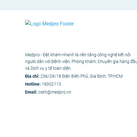
Medpro - Đặt khám nhanh là nền tảng công nghệ kết nối
người dân với Bệnh viện, Phòng khám, Chuyên gia hàng đầ
và Dịch vụ y tế toàn diện.
Địa chỉ:
236/29/18 Điện Biên Phủ, Gia Định, TP.HCM
Hotline:
19002115
Email:
cskh@medpro.vn
© 2020 - Bản 
Các nội dung y tế trên Medpro 