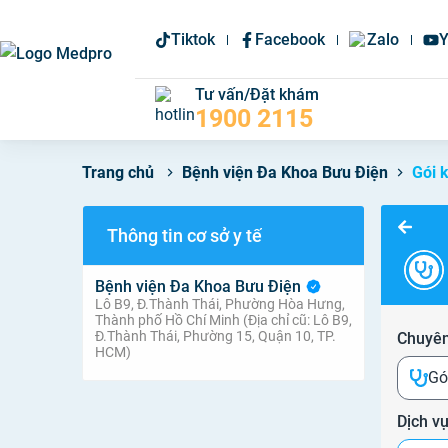
Tiktok
Facebook
Zalo
Y
Tư vấn/Đặt khám
1900 2115
Bệnh viện Đa Khoa Bưu Điện
Gói 
Trang chủ
Thông tin cơ sở y tế
Bệnh viện Đa Khoa Bưu Điện
Lô B9, Đ.Thành Thái, Phường Hòa Hưng,
Thành phố Hồ Chí Minh (Địa chỉ cũ: Lô B9,
Đ.Thành Thái, Phường 15, Quận 10, TP.
Chuyên
HCM)
Gó
Dịch v