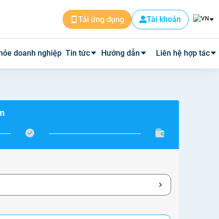
Tài khoản
Tải ứng dụng
hỏe doanh nghiệp
Tin tức
Hướng dẫn
Liên hệ hợp tác
Tin dịch vụ
Cài đặt ứng dụng
Cơ sở y tế
ám
Tin y tế
Đặt lịch khám
Phòng mạch
Y học thường thức
Tư vấn khám bệnh qua video
Quảng cáo
Quy trình hoàn phí
Tuyển Dụng
Câu hỏi thường gặp
Về Medpro
Quy trình đi khám