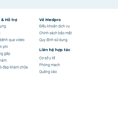
& Hỗ trợ
Về Medpro
dụng
Điều khoản dịch vụ
m
Chính sách bảo mật
bệnh qua video
Quy định sử dụng
n phí
Liên hệ hợp tác
ng gặp
Cơ sở y tế
khám
Phòng mạch
ỏi đáp khám chữa
Quảng cáo
 sự tư vấn trực tiếp từ Bác sĩ.