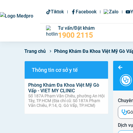
Tiktok
Facebook
Zalo
Y
Tư vấn/Đặt khám
1900 2115
Phòng Khám Đa Khoa Việt Mỹ Gò Vấp
Trang chủ
Thông tin cơ sở y tế
Phòng Khám Đa Khoa Việt Mỹ Gò
Vấp - VIET MY CLINIC
Số 187A Phạm Văn Chiêu, phường An Hội
Chuyên
Tây, TP.HCM (Địa chỉ cũ: Số 187A Phạm
Văn Chiêu, P.14, Q. Gò Vấp, TP.HCM)
Gó
Dịch v