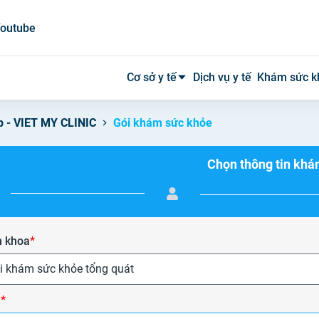
outube
Cơ sở y tế
Dịch vụ y tế
Khám sức k
 - VIET MY CLINIC
Gói khám sức khỏe
Bệnh viện công
Chọn thông tin kh
Bệnh viện tư
Phòng khám
Phòng mạch
 khoa
*
Xét nghiệm
i khám sức khỏe tổng quát
Y tế tại nhà
ụ
*