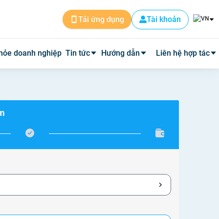
Tài khoản
Tải ứng dụng
hỏe doanh nghiệp
Tin tức
Hướng dẫn
Liên hệ hợp tác
Tin dịch vụ
Cài đặt ứng dụng
Cơ sở y tế
ám
Tin y tế
Đặt lịch khám
Phòng mạch
Y học thường thức
Tư vấn khám bệnh qua video
Quảng cáo
Quy trình hoàn phí
Tuyển Dụng
Câu hỏi thường gặp
Về Medpro
Quy trình đi khám