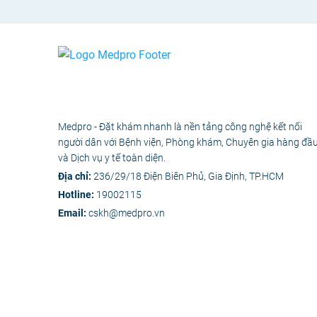
Medpro - Đặt khám nhanh là nền tảng công nghệ kết nối
người dân với Bệnh viện, Phòng khám, Chuyên gia hàng đầ
và Dịch vụ y tế toàn diện.
Địa chỉ:
236/29/18 Điện Biên Phủ, Gia Định, TP.HCM
Hotline:
19002115
Email:
cskh@medpro.vn
© 2020 - Bản 
Các nội dung y tế trên Medpro 