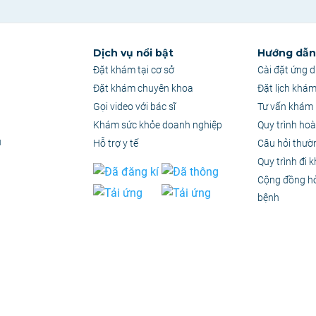
Dịch vụ nổi bật
Hướng dẫn 
Đặt khám tại cơ sở
Cài đặt ứng 
Đặt khám chuyên khoa
Đặt lịch khá
Gọi video với bác sĩ
Tư vấn khám 
Khám sức khỏe doanh nghiệp
Quy trình hoà
u
Hỗ trợ y tế
Câu hỏi thườ
Quy trình đi 
Cộng đồng h
bệnh
quyền thuộc Công Ty Cổ Phần Ứng Dụng PKH
–
MST: 0314886357
chỉ có giá trị tham khảo. Tuyệt đối không tự ý chuẩn đoán hoặc điều trị mà không có