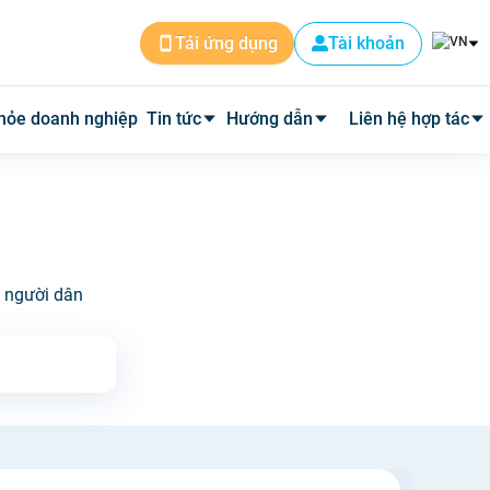
Tài khoản
Tải ứng dụng
hỏe doanh nghiệp
Tin tức
Hướng dẫn
Liên hệ hợp tác
Tin dịch vụ
Cài đặt ứng dụng
Cơ sở y tế
Tin y tế
Đặt lịch khám
Phòng mạch
u người dân
Y học thường thức
Tư vấn khám bệnh qua video
Quảng cáo
Quy trình hoàn phí
Tuyển Dụng
Câu hỏi thường gặp
Về Medpro
Quy trình đi khám