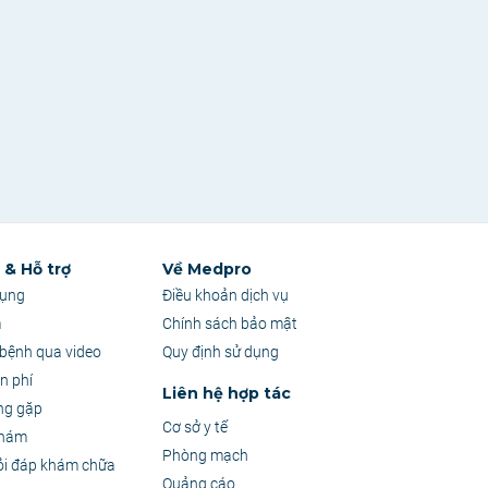
& Hỗ trợ
Về Medpro
dụng
Điều khoản dịch vụ
m
Chính sách bảo mật
bệnh qua video
Quy định sử dụng
n phí
Liên hệ hợp tác
ng gặp
Cơ sở y tế
khám
Phòng mạch
ỏi đáp khám chữa
Quảng cáo