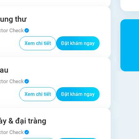
 ung thư
ctor Check
Xem chi tiết
Đặt khám ngay
đau
ctor Check
Xem chi tiết
Đặt khám ngay
y & đại tràng
ctor Check