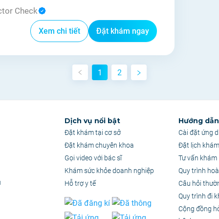
ctor Check
Xem chi tiết
Đặt khám ngay
1
2
Dịch vụ nổi bật
Hướng dẫn 
Đặt khám tại cơ sở
Cài đặt ứng 
Đặt khám chuyên khoa
Đặt lịch khá
Gọi video với bác sĩ
Tư vấn khám 
Khám sức khỏe doanh nghiệp
Quy trình hoà
u
Hỗ trợ y tế
Câu hỏi thườ
Quy trình đi 
Cộng đồng h