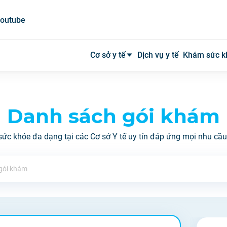
outube
Cơ sở y tế
Dịch vụ y tế
Khám sức k
Bệnh viện công
Danh sách gói khám
Bệnh viện tư
ức khỏe đa dạng tại các Cơ sở Y tế uy tín đáp ứng mọi nhu cầ
Phòng khám
Phòng mạch
Xét nghiệm
Y tế tại nhà