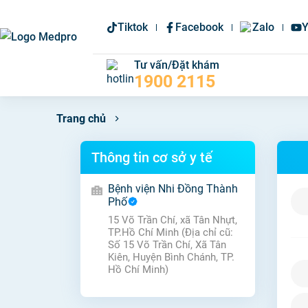
Tiktok
Facebook
Zalo
Y
Tư vấn/Đặt khám
1900 2115
Trang chủ
Thông tin cơ sở y tế
Bệnh viện Nhi Đồng Thành
Phố
15 Võ Trần Chí, xã Tân Nhựt,
TP.Hồ Chí Minh (Địa chỉ cũ:
Số 15 Võ Trần Chí, Xã Tân
Kiên, Huyện Bình Chánh, TP.
Hồ Chí Minh)