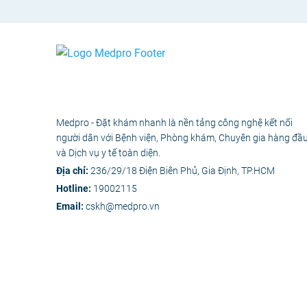
Medpro - Đặt khám nhanh là nền tảng công nghệ kết nối
người dân với Bệnh viện, Phòng khám, Chuyên gia hàng đầ
và Dịch vụ y tế toàn diện.
Địa chỉ:
236/29/18 Điện Biên Phủ, Gia Định, TP.HCM
Hotline:
19002115
Email:
cskh@medpro.vn
© 2020 - Bản 
Các nội dung y tế trên Medpro 