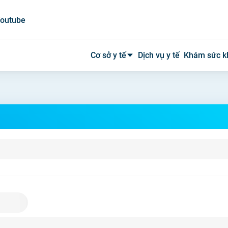
outube
Cơ sở y tế
Dịch vụ y tế
Khám sức k
Bệnh viện công
Bệnh viện tư
Phòng khám
Phòng mạch
Xét nghiệm
Y tế tại nhà