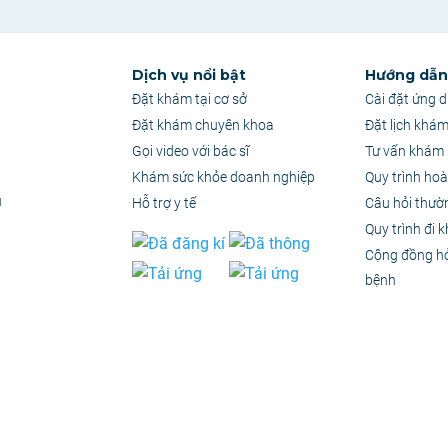
Dịch vụ nổi bật
Hướng dẫn 
Đặt khám tại cơ sở
Cài đặt ứng 
Đặt khám chuyên khoa
Đặt lịch khá
Gọi video với bác sĩ
Tư vấn khám 
Khám sức khỏe doanh nghiệp
Quy trình hoà
u
Hỗ trợ y tế
Câu hỏi thườ
Quy trình đi 
Cộng đồng h
bệnh
quyền thuộc Công Ty Cổ Phần Ứng Dụng PKH
–
MST: 0314886357
chỉ có giá trị tham khảo. Tuyệt đối không tự ý chuẩn đoán hoặc điều trị mà không có