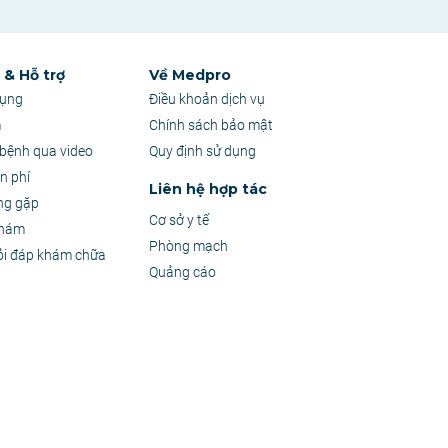
& Hỗ trợ
Về Medpro
dụng
Điều khoản dịch vụ
m
Chính sách bảo mật
bệnh qua video
Quy định sử dụng
n phí
Liên hệ hợp tác
ng gặp
Cơ sở y tế
khám
Phòng mạch
ỏi đáp khám chữa
Quảng cáo
 sự tư vấn trực tiếp từ Bác sĩ.