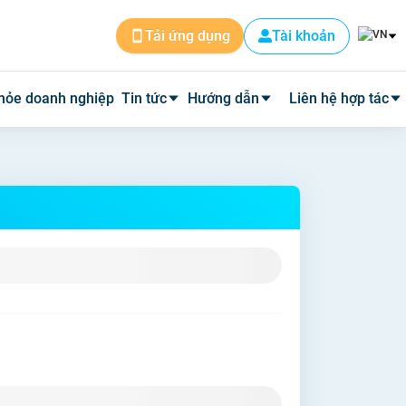
Tài khoản
Tải ứng dụng
hỏe doanh nghiệp
Tin tức
Hướng dẫn
Liên hệ hợp tác
Tin dịch vụ
Cài đặt ứng dụng
Cơ sở y tế
Tin y tế
Đặt lịch khám
Phòng mạch
Y học thường thức
Tư vấn khám bệnh qua video
Quảng cáo
Quy trình hoàn phí
Tuyển Dụng
Câu hỏi thường gặp
Về Medpro
Quy trình đi khám