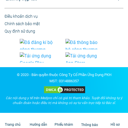
Điều khoản dịch vụ
Chính sách bảo mật
Quy định sử dụng
© 2020 - Bản quyền thuộc Công Ty Cổ Phần Ứng Dụng PKH
MST: 0314886357
Các nội dung y tế trên Medpro chỉ có giá trị tham khảo. Tuyệt đối không tự ý
chuẩn đoán hoặc điều trị mà không có sự tư vấn trực tiếp từ Bác sĩ.
Trang chủ
Hướng dẫn
Phiếu khám
Hồ sơ
Thông báo