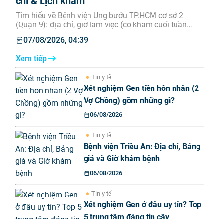
chỉ & Lịch khám
Tìm hiểu về Bệnh viện Ung bướu TP.HCM cơ sở 2
(Quận 9): địa chỉ, giờ làm việc (có khám cuối tuần
không), bảng giá và quy trình khám bệnh tại Medpro.
07/08/2026, 04:39
Xem tiếp
Tin y tế
Xét nghiệm Gen tiền hôn nhân (2
Vợ Chồng) gồm những gì?
06/08/2026
Tin y tế
Bệnh viện Triều An: Địa chỉ, Bảng
giá và Giờ khám bệnh
06/08/2026
Tin y tế
Xét nghiệm Gen ở đâu uy tín? Top
5 trung tâm đáng tin cậy