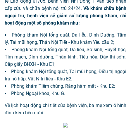
tế Lao động 01/05, Bệnh viện Nhi Đồng 1 vẫn tiếp nhận
cấp cứu và chữa bệnh nội trú 24/24.
Về khám chữa bệnh
ngoại trú, bệnh viện sẽ giảm số lượng phòng khám, chỉ
hoạt động một số phòng khám như:
Phòng khám Nội tổng quát, Da liễu, Dinh Dưỡng, Tâm
lý, Tai mũi họng, Thận Nội Tiết - Khu khám Yêu cầu 2;
Phòng khám Nội tổng quát, Da liễu, Sơ sinh, Huyết học,
Tim mạch, Dinh dưỡng, Thần kinh, Tiêu hóa, Dậy thì sớm,
Cấp giấy BHXH - Khu E1;
Phòng khám Nội tổng quát, Tai mũi họng, Điều trị ngoại
trú hô hấp, Vật lý trị liệu - Khu E2;
Phòng khám Tiêm chủng, Răng hàm mặt - Khu E2;
Phòng Ngoại khoa, Khu G.
Về lịch hoạt động chi tiết của bệnh viện, ba mẹ xem ở hình
đính kèm bên dưới.