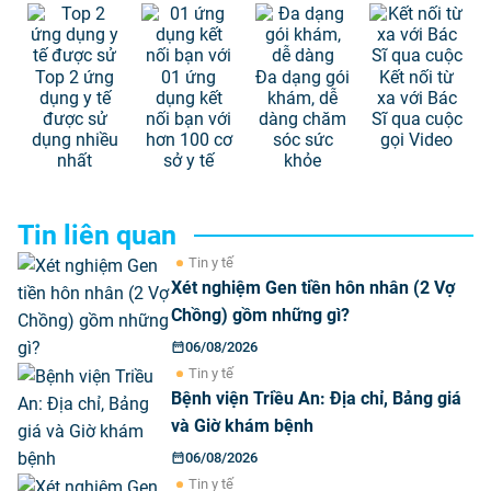
Top 2 ứng
01 ứng
Đa dạng gói
Kết nối từ
dụng y tế
dụng kết
khám, dễ
xa với Bác
được sử
nối bạn với
dàng chăm
Sĩ qua cuộc
dụng nhiều
hơn 100 cơ
sóc sức
gọi Video
nhất
sở y tế
khỏe
Tin liên quan
Tin y tế
Xét nghiệm Gen tiền hôn nhân (2 Vợ
Chồng) gồm những gì?
06/08/2026
Tin y tế
Bệnh viện Triều An: Địa chỉ, Bảng giá
và Giờ khám bệnh
06/08/2026
Tin y tế