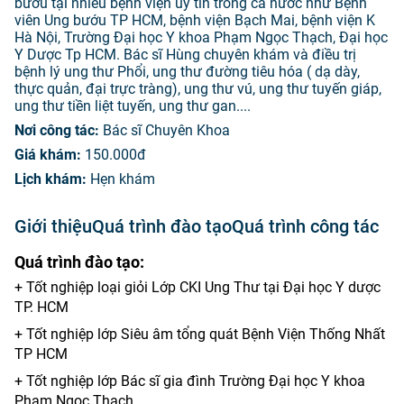
bướu tại nhiều bệnh viện uy tín trong cả nước như Bệnh
viên Ung bướu TP HCM, bệnh viện Bạch Mai, bệnh viện K
Hà Nội, Trường Đại học Y khoa Phạm Ngọc Thạch, Đại học
Y Dược Tp HCM. Bác sĩ Hùng chuyên khám và điều trị
bệnh lý ung thư Phổi, ung thư đường tiêu hóa ( dạ dày,
thực quản, đại trực tràng), ung thư vú, ung thư tuyến giáp,
ung thư tiền liệt tuyến, ung thư gan....
Nơi công tác:
Bác sĩ Chuyên Khoa
Giá khám:
150.000đ
Lịch khám:
Hẹn khám
Giới thiệu
Quá trình đào tạo
Quá trình công tác
Quá trình đào tạo:
+ Tốt nghiệp loại giỏi Lớp CKI Ung Thư tại Đại học Y dược
TP. HCM
+ Tốt nghiệp lớp Siêu âm tổng quát Bệnh Viện Thống Nhất
TP HCM
+ Tốt nghiệp lớp Bác sĩ gia đình Trường Đại học Y khoa
Phạm Ngọc Thạch