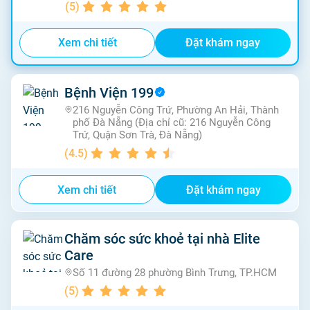
(
5
)
Xem chi tiết
Đặt khám ngay
Bệnh Viện 199
216 Nguyễn Công Trứ, Phường An Hải, Thành
phố Đà Nẵng (Địa chỉ cũ: 216 Nguyễn Công
Trứ, Quận Sơn Trà, Đà Nẵng)
(
4.5
)
Xem chi tiết
Đặt khám ngay
Chăm sóc sức khoẻ tại nhà Elite
Care
Số 11 đường 28 phường Bình Trưng, TP.HCM
(
5
)