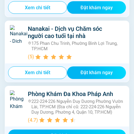
Xem chi tiết
Đặt khám ngay
Nanakai - Dịch vụ Chăm sóc
người cao tuổi tại nhà
175 Phan Chu Trinh, Phường Bình Lợi Trung,
TP.HCM
(
5
)
Xem chi tiết
Đặt khám ngay
Phòng Khám Đa Khoa Pháp Anh
222-224-226 Nguyễn Duy Dương Phường Vườn
Lài, TP.HCM (Địa chỉ cũ: 222-224-226 Nguyễn
Duy Dương, Phường 4, Quận 10, TP.HCM)
(
4.7
)