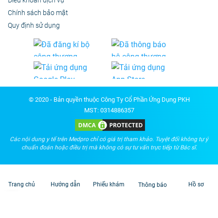
Chính sách bảo mật
Quy định sử dụng
© 2020 - Bản quyền thuộc Công Ty Cổ Phần Ứng Dụng PKH
MST: 0314886357
Các nội dung y tế trên Medpro chỉ có giá trị tham khảo. Tuyệt đối không tự ý
chuẩn đoán hoặc điều trị mà không có sự tư vấn trực tiếp từ Bác sĩ.
Trang chủ
Hướng dẫn
Phiếu khám
Hồ sơ
Thông báo