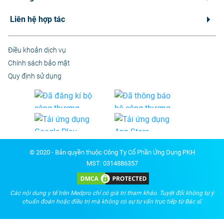
Liên hệ hợp tác
Điều khoản dịch vụ
Chính sách bảo mật
Quy định sử dụng
© 2020 - Bản quyền thuộc Công Ty Cổ Phần Ứng Dụng PKH
MST: 0314886357
Các nội dung y tế trên Medpro chỉ có giá trị tham khảo. Tuyệt đối không tự ý
chuẩn đoán hoặc điều trị mà không có sự tư vấn trực tiếp từ Bác sĩ.