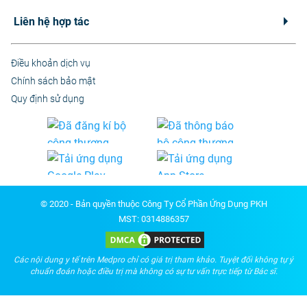
Liên hệ hợp tác
Điều khoản dịch vụ
Chính sách bảo mật
Quy định sử dụng
© 2020 - Bản quyền thuộc Công Ty Cổ Phần Ứng Dụng PKH
MST: 0314886357
Các nội dung y tế trên Medpro chỉ có giá trị tham khảo. Tuyệt đối không tự ý
chuẩn đoán hoặc điều trị mà không có sự tư vấn trực tiếp từ Bác sĩ.