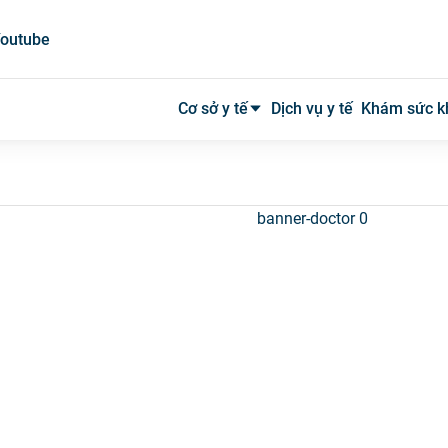
outube
Cơ sở y tế
Dịch vụ y tế
Khám sức k
Bệnh viện công
Bệnh viện tư
Phòng khám
Phòng mạch
Xét nghiệm
Y tế tại nhà