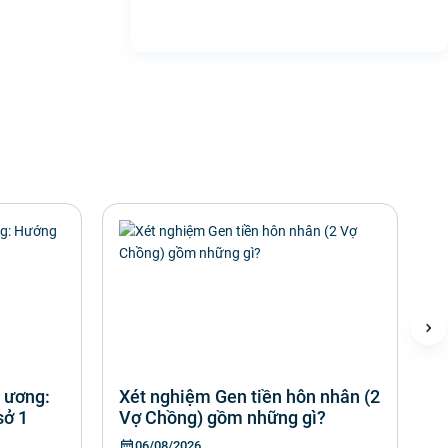
 ương:
Xét nghiệm Gen tiền hôn nhân (2
B
sở 1
Vợ Chồng) gồm những gì?
g
06/08/2026