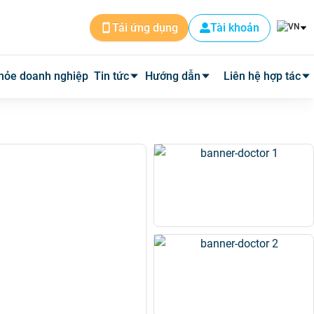
Tài khoản
Tải ứng dụng
hỏe doanh nghiệp
Tin tức
Hướng dẫn
Liên hệ hợp tác
Tin dịch vụ
Cài đặt ứng dụng
Cơ sở y tế
Tin y tế
Đặt lịch khám
Phòng mạch
Y học thường thức
Tư vấn khám bệnh qua video
Quảng cáo
Quy trình hoàn phí
Tuyển Dụng
Câu hỏi thường gặp
Về Medpro
Quy trình đi khám