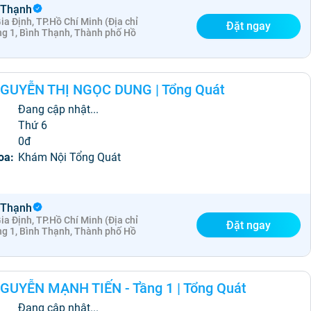
 Thạnh
a Định, TP.Hồ Chí Minh (Địa chỉ
Đặt ngay
ng 1, Bình Thạnh, Thành phố Hồ
GUYỄN THỊ NGỌC DUNG
|
Tổng Quát
Đang cập nhật...
:
Thứ 6
0đ
oa:
Khám Nội Tổng Quát
 Thạnh
a Định, TP.Hồ Chí Minh (Địa chỉ
Đặt ngay
ng 1, Bình Thạnh, Thành phố Hồ
GUYỄN MẠNH TIẾN - Tầng 1
|
Tổng Quát
Đang cập nhật...