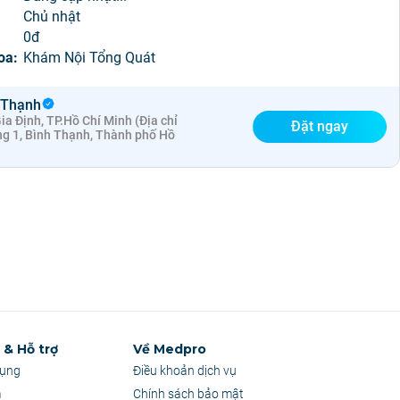
:
Chủ nhật
0đ
oa:
Khám Nội Tổng Quát
 Thạnh
a Định, TP.Hồ Chí Minh (Địa chỉ
Đặt ngay
ng 1, Bình Thạnh, Thành phố Hồ
& Hỗ trợ
Về Medpro
dụng
Điều khoản dịch vụ
m
Chính sách bảo mật