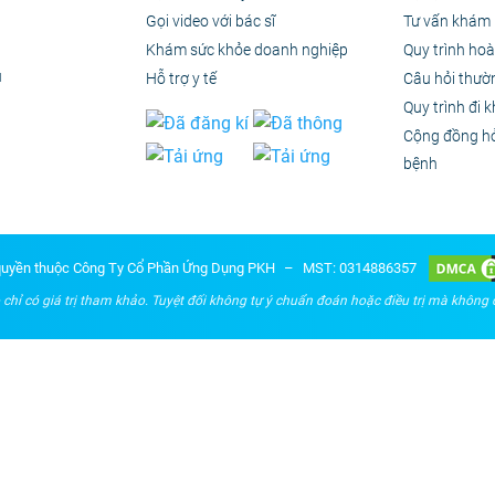
Gọi video với bác sĩ
Tư vấn khám 
Khám sức khỏe doanh nghiệp
Quy trình hoà
u
Hỗ trợ y tế
Câu hỏi thườ
Quy trình đi 
Cộng đồng h
bệnh
quyền thuộc Công Ty Cổ Phần Ứng Dụng PKH
–
MST: 0314886357
chỉ có giá trị tham khảo. Tuyệt đối không tự ý chuẩn đoán hoặc điều trị mà không có