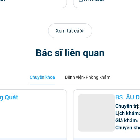
Xem tất cả
Bác sĩ liên quan
Chuyên khoa
Bệnh viện/Phòng khám
g Quát
BS.
ÂU D
Chuyên trị:
Lịch khám
Giá khám:
Chuyên kh