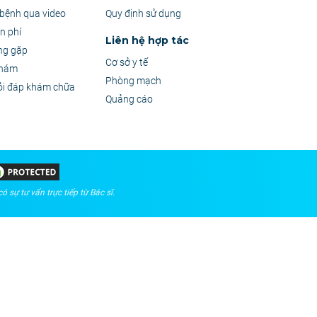
bệnh qua video
Quy định sử dụng
n phí
Liên hệ hợp tác
ng gặp
Cơ sở y tế
khám
Phòng mạch
ỏi đáp khám chữa
Quảng cáo
 sự tư vấn trực tiếp từ Bác sĩ.