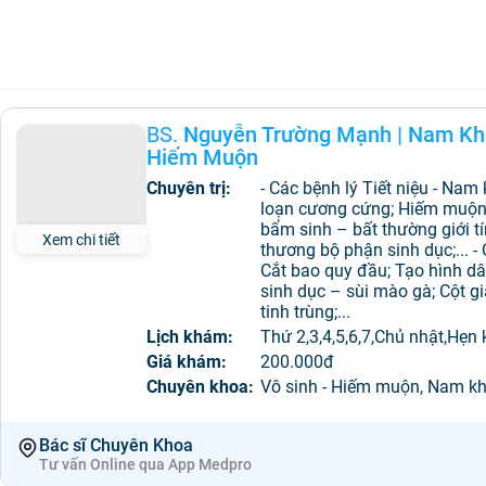
BS.
Nguyễn Trường Mạnh
|
Nam Kho
Hiếm Muộn
Chuyên trị:
- Các bệnh lý Tiết niệu - Na
loạn cương cứng; Hiếm muộn v
bẩm sinh – bất thường giới tí
Xem chi tiết
thương bộ phận sinh dục;... 
Cắt bao quy đầu; Tạo hình dâ
sinh dục – sùi mào gà; Cột giã
tinh trùng;...
Lịch khám:
Thứ 2,3,4,5,6,7,Chủ nhật,Hẹn
Giá khám:
200.000đ
Chuyên khoa:
Vô sinh - Hiếm muộn, Nam k
Bác sĩ Chuyên Khoa
Tư vấn Online qua App Medpro