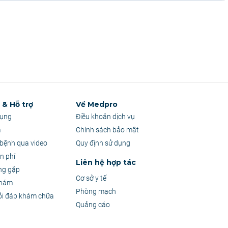
& Hỗ trợ
Về Medpro
dụng
Điều khoản dịch vụ
m
Chính sách bảo mật
bệnh qua video
Quy định sử dụng
n phí
Liên hệ hợp tác
ng gặp
Cơ sở y tế
khám
Phòng mạch
ỏi đáp khám chữa
Quảng cáo