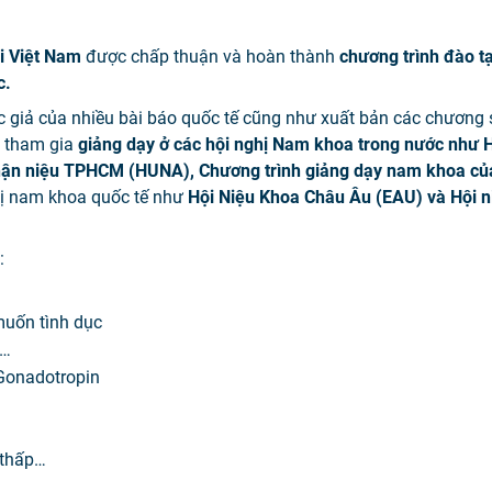
i Việt Nam
được chấp thuận và hoàn thành
chương trình đào t
c.
ác giả của nhiều bài báo quốc tế cũng như xuất bản các chương 
i tham gia
giảng dạy ở các hội nghị Nam khoa trong nước như H
thận niệu TPHCM (HUNA), Chương trình giảng dạy nam khoa củ
hị nam khoa quốc tế như
Hội Niệu Khoa Châu Âu (EAU) và Hội n
:
muốn tình dục
à…
 Gonadotropin
 thấp…