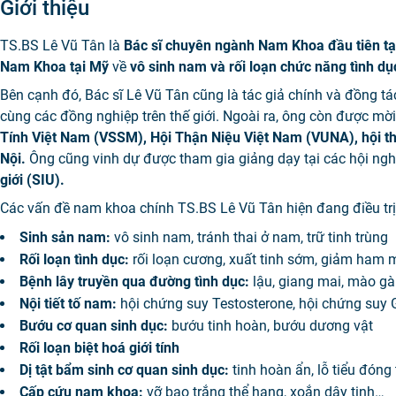
Giới thiệu
TS.BS Lê Vũ Tân là
Bác sĩ chuyên ngành Nam Khoa đầu tiên tạ
Nam Khoa
tại Mỹ
về
vô sinh nam và rối loạn chức năng tình dụ
Bên cạnh đó, Bác sĩ Lê Vũ Tân cũng là tác giả chính và đồng t
cùng các đồng nghiệp trên thế giới. Ngoài ra, ông còn được mờ
Tính Việt Nam (VSSM), Hội Thận Niệu Việt Nam (VUNA), hội 
Nội.
Ông cũng vinh dự được tham gia giảng dạy tại các hội ng
giới (SIU).
Các vấn đề nam khoa chính TS.BS Lê Vũ Tân hiện đang điều trị
Sinh sản nam:
vô sinh nam, tránh thai ở nam, trữ tinh trùng
Rối loạn tình dục:
rối loạn cương, xuất tinh sớm, giảm ham 
Bệnh lây truyền qua đường tình dục:
lậu, giang mai, mào g
Nội tiết tố nam:
hội chứng suy Testosterone, hội chứng suy
Bướu cơ quan sinh dục:
bướu tinh hoàn, bướu dương vật
Rối loạn biệt hoá giới tính
Dị tật bẩm sinh cơ quan sinh dục:
tinh hoàn ẩn, lỗ tiểu đóng
Cấp cứu nam khoa:
vỡ bao trắng thể hang, xoắn dây tinh…