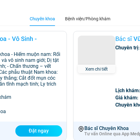
Chuyên khoa
Bệnh viện/Phòng khám
a - Vô Sinh -
Bác sĩ
Vũ
Chuyên trị:
m khoa - Hiếm muộn nam: Rối
à vô sinh nam giới; Dị tật
nh; - Chấn thương – vết
Xem chi tiết
- Các phẫu thuật Nam khoa:
y thắng; Cắt đốt mụn cóc
n tĩnh mạch tinh; Ly trích
Lịch khám
 khám
Giá khám:
Chuyên kh
hoa
Bác sĩ Chuyên Khoa
Đặt ngay
Tư vấn Online qua App Med