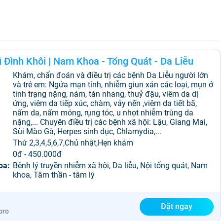
 Đình Khôi
|
Nam Khoa - Tổng Quát - Da Liễu
Khám, chẩn đoán và điều trị các bệnh Da Liễu người lớn
và trẻ em: Ngứa mạn tính, nhiễm giun xán các loại, mụn ở
tình trạng nặng, nám, tàn nhang, thuỷ đậu, viêm da dị
ứng, viêm da tiếp xúc, chàm, vảy nến ,viêm da tiết bã,
nấm da, nấm móng, rụng tóc, u nhọt nhiễm trùng da
nặng,... Chuyên điều trị các bệnh xã hội: Lậu, Giang Mai,
Sùi Mào Gà, Herpes sinh dục, Chlamydia,...
:
Thứ 2,3,4,5,6,7,Chủ nhật,Hẹn khám
0đ - 450.000đ
oa:
Bệnh lý truyền nhiễm xã hội, Da liễu, Nội tổng quát, Nam
khoa, Tâm thần - tâm lý
Đặt ngay
pro