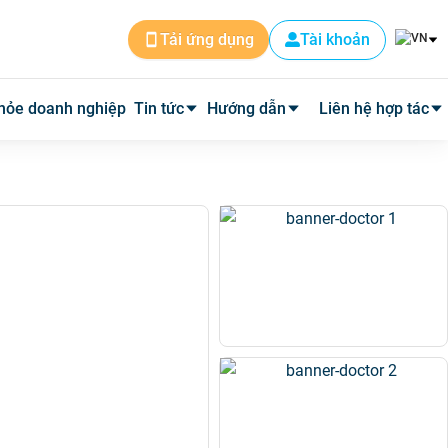
Tài khoản
Tải ứng dụng
hỏe doanh nghiệp
Tin tức
Hướng dẫn
Liên hệ hợp tác
Tin dịch vụ
Cài đặt ứng dụng
Cơ sở y tế
Tin y tế
Đặt lịch khám
Phòng mạch
Y học thường thức
Tư vấn khám bệnh qua video
Quảng cáo
Quy trình hoàn phí
Tuyển Dụng
Câu hỏi thường gặp
Về Medpro
Quy trình đi khám