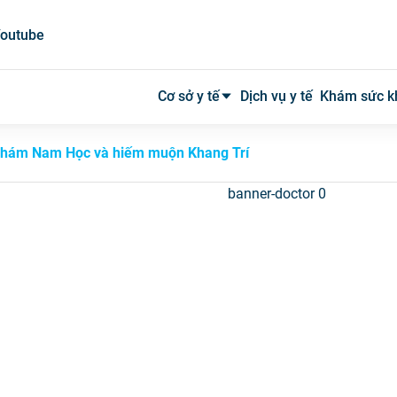
outube
Cơ sở y tế
Dịch vụ y tế
Khám sức k
 khám Nam Học và hiếm muộn Khang Trí
Bệnh viện công
Bệnh viện tư
Phòng khám
Phòng mạch
Xét nghiệm
Y tế tại nhà