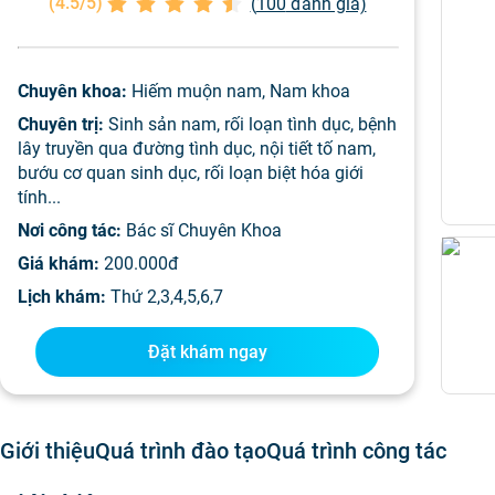
(
4.5/5
)
(
100
đánh giá)
Chuyên khoa:
Hiếm muộn nam, Nam khoa
Chuyên trị:
Sinh sản nam, rối loạn tình dục, bệnh
lây truyền qua đường tình dục, nội tiết tố nam,
bướu cơ quan sinh dục, rối loạn biệt hóa giới
tính...
Nơi công tác:
Bác sĩ Chuyên Khoa
Giá khám:
200.000đ
Lịch khám:
Thứ 2,3,4,5,6,7
Đặt khám ngay
Giới thiệu
Quá trình đào tạo
Quá trình công tác