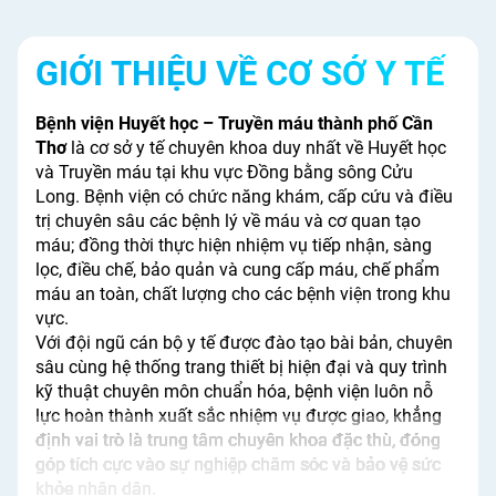
GIỚI THIỆU VỀ CƠ SỞ Y TẾ
Bệnh viện Huyết học – Truyền máu thành phố Cần
Thơ
là cơ sở y tế chuyên khoa duy nhất về Huyết học
và Truyền máu tại khu vực Đồng bằng sông Cửu
Long. Bệnh viện có chức năng khám, cấp cứu và điều
trị chuyên sâu các bệnh lý về máu và cơ quan tạo
máu; đồng thời thực hiện nhiệm vụ tiếp nhận, sàng
lọc, điều chế, bảo quản và cung cấp máu, chế phẩm
máu an toàn, chất lượng cho các bệnh viện trong khu
vực.
Với đội ngũ cán bộ y tế được đào tạo bài bản, chuyên
sâu cùng hệ thống trang thiết bị hiện đại và quy trình
kỹ thuật chuyên môn chuẩn hóa, bệnh viện luôn nỗ
lực hoàn thành xuất sắc nhiệm vụ được giao, khẳng
định vai trò là trung tâm chuyên khoa đặc thù, đóng
góp tích cực vào sự nghiệp chăm sóc và bảo vệ sức
khỏe nhân dân.