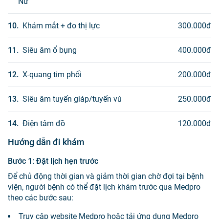
Nữ
10
.
Khám mắt + đo thị lực
300.000
đ
11
.
Siêu âm ổ bụng
400.000
đ
12
.
X-quang tim phổi
200.000
đ
13
.
Siêu âm tuyến giáp/tuyến vú
250.000
đ
14
.
Điện tâm đồ
120.000
đ
Hướng dẫn đi khám
Bước 1
:
Đặt lịch hẹn trước
Để chủ động thời gian và giảm thời gian chờ đợi tại bệnh
viện, người bệnh có thể đặt lịch khám trước qua Medpro
theo các bước sau:
Truy cập website Medpro hoặc tải ứng dụng Medpro