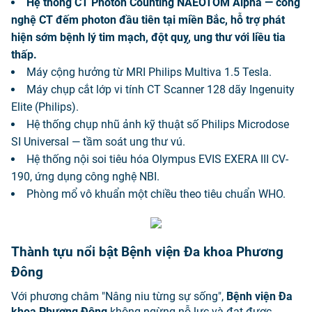
Hệ thống CT Photon Counting NAEOTOM Alpha — công
nghệ CT đếm photon đầu tiên tại miền Bắc, hỗ trợ phát
hiện sớm bệnh lý tim mạch, đột quỵ, ung thư với liều tia
thấp.
Máy cộng hưởng từ MRI Philips Multiva 1.5 Tesla.
Máy chụp cắt lớp vi tính CT Scanner 128 dãy Ingenuity
Elite (Philips).
Hệ thống chụp nhũ ảnh kỹ thuật số Philips Microdose
SI Universal — tầm soát ung thư vú.
Hệ thống nội soi tiêu hóa Olympus EVIS EXERA III CV-
190, ứng dụng công nghệ NBI.
Phòng mổ vô khuẩn một chiều theo tiêu chuẩn WHO.
Thành tựu nổi bật Bệnh viện Đa khoa Phương
Đông
Với phương châm "Nâng niu từng sự sống",
Bệnh viện Đa
khoa Phương Đông
không ngừng nỗ lực và đạt được