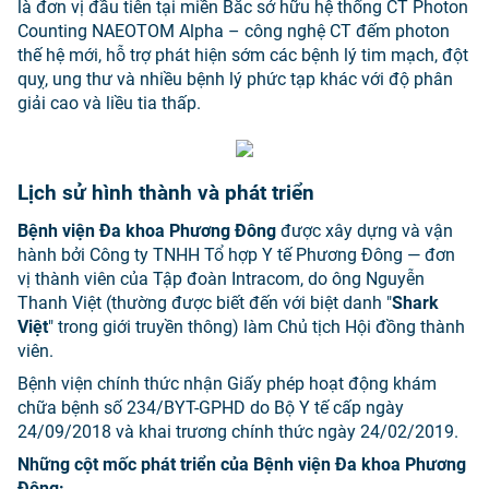
là đơn vị đầu tiên tại miền Bắc sở hữu hệ thống CT Photon
Counting NAEOTOM Alpha – công nghệ CT đếm photon
thế hệ mới, hỗ trợ phát hiện sớm các bệnh lý tim mạch, đột
quỵ, ung thư và nhiều bệnh lý phức tạp khác với độ phân
giải cao và liều tia thấp.
Lịch sử hình thành và phát triển
Bệnh viện Đa khoa Phương Đông
được xây dựng và vận
hành bởi Công ty TNHH Tổ hợp Y tế Phương Đông — đơn
vị thành viên của Tập đoàn Intracom, do ông Nguyễn
Thanh Việt (thường được biết đến với biệt danh "
Shark
Việt
" trong giới truyền thông) làm Chủ tịch Hội đồng thành
viên.
Bệnh viện chính thức nhận Giấy phép hoạt động khám
chữa bệnh số 234/BYT-GPHD do Bộ Y tế cấp ngày
24/09/2018 và khai trương chính thức ngày 24/02/2019.
Những cột mốc phát triển của Bệnh viện Đa khoa Phương
Đông: