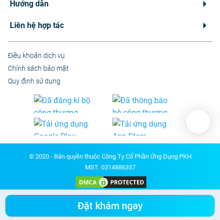
Hướng dẫn
Liên hệ hợp tác
Điều khoản dịch vụ
Chính sách bảo mật
Quy định sử dụng
© 2020 - Bản quyền thuộc Công Ty Cổ Phần Ứng Dụng PKH
MST: 0314886357
Các nội dung y tế trên Medpro chỉ có giá trị tham khảo. Tuyệt đối không tự ý
Đặt khám ngay
chuẩn đoán hoặc điều trị mà không có sự tư vấn trực tiếp từ Bác sĩ.