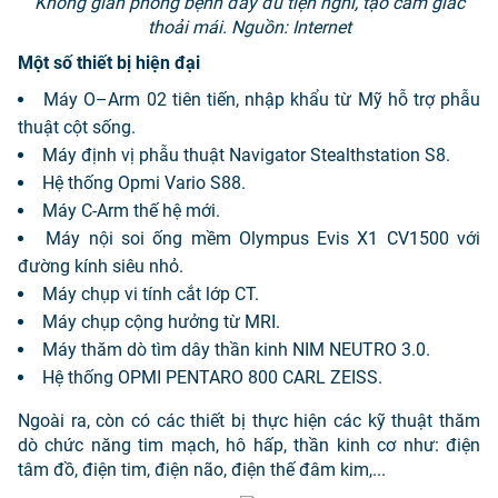
Không gian phòng bệnh đầy đủ tiện nghi, tạo cảm giác
thoải mái. Nguồn: Internet
Một số thiết bị hiện đại
Máy O–Arm 02 tiên tiến, nhập khẩu từ Mỹ hỗ trợ phẫu
thuật cột sống.
Máy định vị phẫu thuật Navigator Stealthstation S8.
Hệ thống Opmi Vario S88.
Máy C-Arm thế hệ mới.
Máy nội soi ống mềm Olympus Evis X1 CV1500 với
đường kính siêu nhỏ.
Máy chụp vi tính cắt lớp CT.
Máy chụp cộng hưởng từ MRI.
Máy thăm dò tìm dây thần kinh NIM NEUTRO 3.0.
Hệ thống OPMI PENTARO 800 CARL ZEISS.
Ngoài ra, còn có các thiết bị thực hiện các kỹ thuật thăm
dò chức năng tim mạch, hô hấp, thần kinh cơ như: điện
tâm đồ, điện tim, điện não, điện thế đâm kim,...