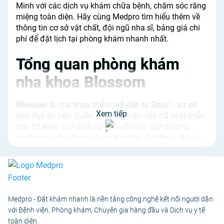
Minh với các dịch vụ khám chữa bệnh, chăm sóc răng
miệng toàn diện. Hãy cùng Medpro tìm hiểu thêm về
thông tin cơ sở vật chất, đội ngũ nha sĩ, bảng giá chi
phí để đặt lịch tại phòng khám nhanh nhất.
Tổng quan phòng khám
nha khoa Blossom
Blossom
là nha khoa thẩm mỹ đến từ Seoul - xứ sở
Xem tiếp
làm đẹp tại Hàn Quốc. Thương hiệu này đã phát triển
hơn
12 năm
qua dưới sự dẫn dắt của viện trưởng
người Hàn Kim Dong Huyn. Khi đến Việt Nam, đây là
nha khoa đầu tiên sở hữu phòng Lab chế tác sứ thẩm
mỹ ngay trong tòa nhà.
Phòng khám được biết đến với khả năng chế tác
những miếng dán sứ thẩm mỹ tinh xảo và cao cấp,
mỏng nhẹ chỉ 0.1mm. Nhờ đó khi dán lên răng, chúng
Medpro - Đặt khám nhanh là nền tảng công nghệ kết nối người dân
trông tự nhiên như răng thật.
với Bệnh viện, Phòng khám, Chuyên gia hàng đầu và Dịch vụ y tế
Blossom đã đồng hành cùng nhiều nghệ sĩ nổi tiếng
toàn diện.