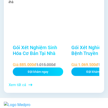
Gói Xét Nghiệm Sinh
Gói Xét Nghiệm 
Hóa Cơ Bản Tại Nhà
Bệnh Truyền Nh
Giá:
885.000đ
1.015.000đ
Giá:
1.069.500đ
1.230
Đặt khám ngay
Đặt khám ngay
Xem tất cả