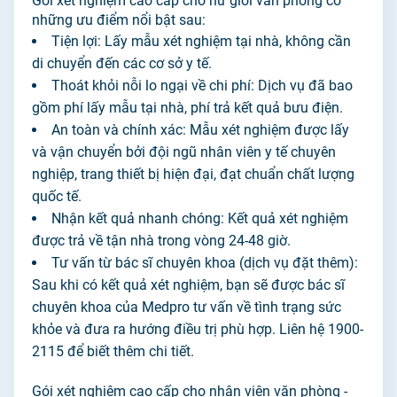
Gói xét nghiệm cao cấp cho nữ giới văn phòng có
những ưu điểm nổi bật sau:
Tiện lợi: Lấy mẫu xét nghiệm tại nhà, không cần
di chuyển đến các cơ sở y tế.
Thoát khỏi nỗi lo ngại về chi phí: Dịch vụ đã bao
gồm phí lấy mẫu tại nhà, phí trả kết quả bưu điện.
An toàn và chính xác: Mẫu xét nghiệm được lấy
và vận chuyển bởi đội ngũ nhân viên y tế chuyên
nghiệp, trang thiết bị hiện đại, đạt chuẩn chất lượng
quốc tế.
Nhận kết quả nhanh chóng: Kết quả xét nghiệm
được trả về tận nhà trong vòng 24-48 giờ.
Tư vấn từ bác sĩ chuyên khoa (dịch vụ đặt thêm):
Sau khi có kết quả xét nghiệm, bạn sẽ được bác sĩ
chuyên khoa của Medpro tư vấn về tình trạng sức
khỏe và đưa ra hướng điều trị phù hợp. Liên hệ 1900-
2115 để biết thêm chi tiết.
Gói xét nghiệm cao cấp cho nhân viên văn phòng -