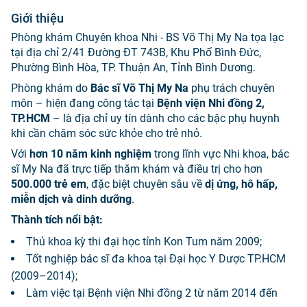
Giới thiệu
Phòng khám Chuyên khoa Nhi - BS Võ Thị My Na tọa lạc
tại địa chỉ 2/41 Đường ĐT 743B, Khu Phố Bình Đức,
Phường Bình Hòa, TP. Thuận An, Tỉnh Bình Dương.
Phòng khám do
Bác sĩ Võ Thị My Na
phụ trách chuyên
môn – hiện đang công tác tại
Bệnh viện Nhi đồng 2,
TP.HCM
– là địa chỉ uy tín dành cho các bậc phụ huynh
khi cần chăm sóc sức khỏe cho trẻ nhỏ.
Với
hơn 10 năm kinh nghiệm
trong lĩnh vực Nhi khoa, bác
sĩ My Na đã trực tiếp thăm khám và điều trị cho hơn
500.000 trẻ em
, đặc biệt chuyên sâu về
dị ứng, hô hấp,
miễn dịch và dinh dưỡng
.
Thành tích nổi bật:
Thủ khoa kỳ thi đại học tỉnh Kon Tum năm 2009;
Tốt nghiệp bác sĩ đa khoa tại Đại học Y Dược TP.HCM
(2009–2014);
Làm việc tại Bệnh viện Nhi đồng 2 từ năm 2014 đến