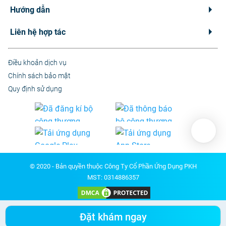
Hướng dẫn
Liên hệ hợp tác
Điều khoản dịch vụ
Chính sách bảo mật
Quy định sử dụng
© 2020 - Bản quyền thuộc Công Ty Cổ Phần Ứng Dụng PKH
MST: 0314886357
Các nội dung y tế trên Medpro chỉ có giá trị tham khảo. Tuyệt đối không tự ý
Đặt khám ngay
chuẩn đoán hoặc điều trị mà không có sự tư vấn trực tiếp từ Bác sĩ.