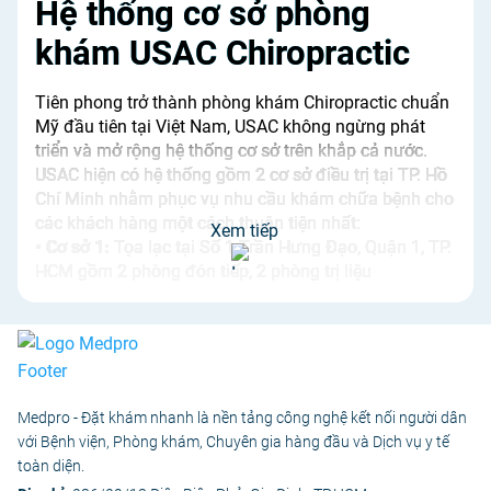
Hệ thống cơ sở phòng
khám USAC Chiropractic
Tiên phong trở thành phòng khám Chiropractic chuẩn
Mỹ đầu tiên tại Việt Nam, USAC không ngừng phát
triển và mở rộng hệ thống cơ sở trên khắp cả nước.
USAC hiện có hệ thống gồm 2 cơ sở điều trị tại TP. Hồ
Chí Minh nhằm phục vụ nhu cầu khám chữa bệnh cho
các khách hàng một cách thuận tiện nhất:
Xem tiếp
• Cơ sở 1:
Tọa lạc tại Số 1 Trần Hưng Đạo, Quận 1, TP.
HCM gồm 2 phòng đón tiếp, 2 phòng trị liệu
Chiropractic, 2 phòng trị liệu Công nghệ cao, 1 phòng
trị liệu Physical Therapy với tổng diện tích 290m2.
Medpro - Đặt khám nhanh là nền tảng công nghệ kết nối người dân
với Bệnh viện, Phòng khám, Chuyên gia hàng đầu và Dịch vụ y tế
toàn diện.