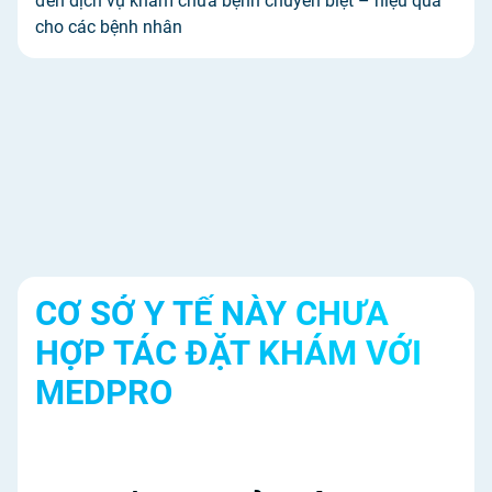
đến dịch vụ khám chữa bệnh chuyên biệt – hiệu quả
cho các bệnh nhân
CƠ SỞ Y TẾ NÀY CHƯA
HỢP TÁC ĐẶT KHÁM VỚI
MEDPRO