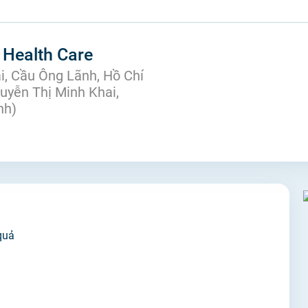
Tiêm chủng
Health Care
i, Cầu Ông Lãnh, Hồ Chí
guyễn Thị Minh Khai,
nh)
quả