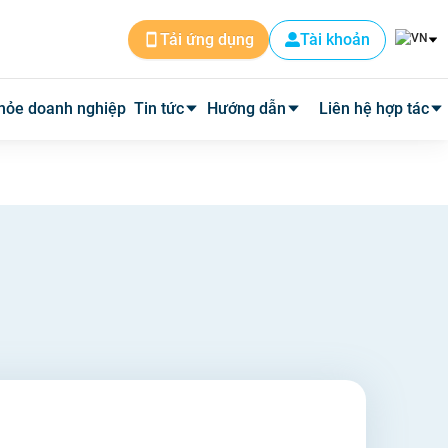
Tài khoản
Tải ứng dụng
hỏe doanh nghiệp
Tin tức
Hướng dẫn
Liên hệ hợp tác
Tin dịch vụ
Cài đặt ứng dụng
Cơ sở y tế
Tin y tế
Đặt lịch khám
Phòng mạch
Y học thường thức
Tư vấn khám bệnh qua video
Quảng cáo
Quy trình hoàn phí
Tuyển Dụng
Câu hỏi thường gặp
Về Medpro
Quy trình đi khám