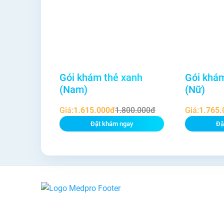
Gói khám thẻ xanh
Gói khá
(Nam)
(Nữ)
Giá:
1.615.000đ
1.800.000đ
Giá:
1.765.
Đặt khám ngay
Đặ