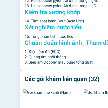
12. Helicobacter pylori Ab định lượng - IgM;
13. Helicobacter pylori Ab định lượng - IgG
Kiểm tra xương khớp
14. Tầm soát bệnh Gout (Acid Uric)
Xét nghiệm nước tiểu
15. Tổng phân tích nước tiểu
Chuẩn đoán hình ảnh_ Thăm d
1. Điện tâm đồ (ECG)
2. Quang tim phổi thẳng
3. Siêu âm Doppler màu bụng tổng quát
Các gói khám liên quan
(32)