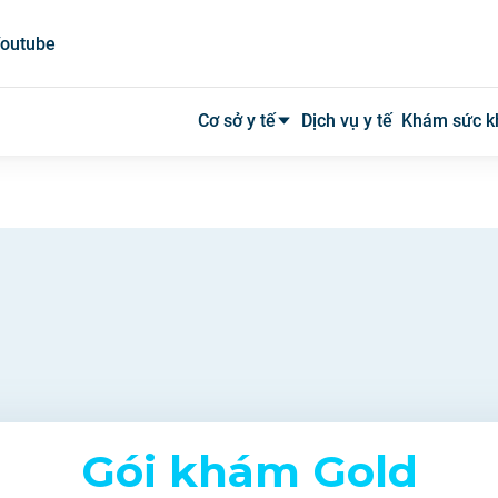
outube
Cơ sở y tế
Dịch vụ y tế
Khám sức k
Bệnh viện công
Bệnh viện tư
Phòng khám
Phòng mạch
Xét nghiệm
Gói khám Gold
Y tế tại nhà