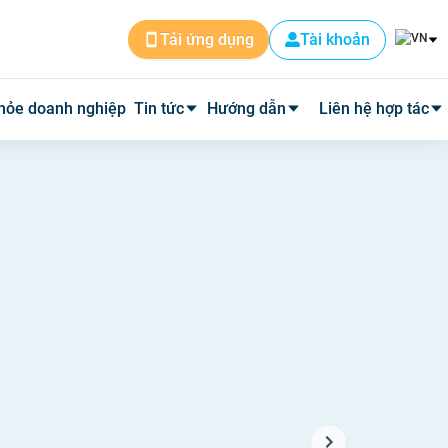
Tài khoản
Tải ứng dụng
hỏe doanh nghiệp
Tin tức
Hướng dẫn
Liên hệ hợp tác
Tin dịch vụ
Cài đặt ứng dụng
Cơ sở y tế
Tin y tế
Đặt lịch khám
Phòng mạch
Y học thường thức
Tư vấn khám bệnh qua video
Quảng cáo
Quy trình hoàn phí
Tuyển Dụng
Câu hỏi thường gặp
Về Medpro
Quy trình đi khám