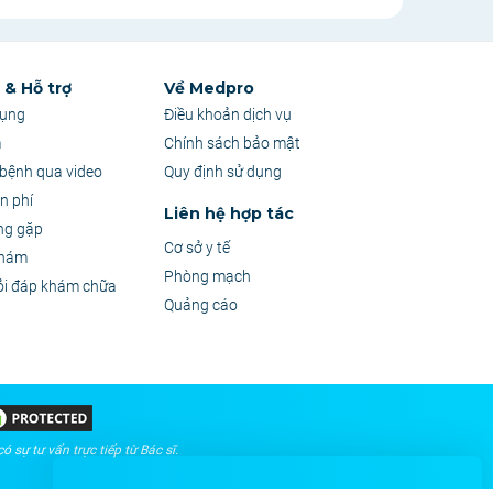
& Hỗ trợ
Về Medpro
dụng
Điều khoản dịch vụ
ity đã đạt được nhiều thành tựu đáng tự
m
Chính sách bảo mật
bệnh qua video
Quy định sử dụng
lượng AACI của Hoa Kỳ (American
n phí
Liên hệ hợp tác
ng gặp
Cơ sở y tế
khám
am
Phòng mạch
ỏi đáp khám chữa
Quảng cáo
g đồng năm 2023
õ giờ làm việc và vị trí chính xác của bệnh
 sự tư vấn trực tiếp từ Bác sĩ.
 - 16:30