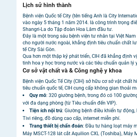
Lịch sử hình thành
Bệnh viện Quốc tế City (tên tiếng Anh là City Internat
vào ngày 5 tháng 1 năm 2014. là công trình trọng đ
Shangri-La do Tập đoàn Hoa Lâm đầu tư.
Đây là một trong sáu bệnh viện tư nhân tại Việt Na
cho người nước ngoài, khẳng định tiêu chuẩn chất l
tế City Sài Gòn.
Qua hơn một thập kỷ phát triển, CIH đã khẳng định vị 
tinh hoa y học trong nước và các tiêu chuẩn quản lý y
Cơ sở vật chất và & Công nghệ y khoa
Bệnh viện Quốc Tế City (CIH) sở hữu cơ sở vật chất h
tiêu chuẩn quốc tế, CIH cung cấp không gian thoải m
Quy mô
: 320 giường bệnh, trong đó có 100 giường
với đa dạng phòng (từ Tiêu chuẩn đến VIP).
Tiện ích nội trú
: Giường bệnh điều khiển tự động,
Tivi riêng, đồ dùng cao cấp, internet miễn phí.
Trang thiết bị chẩn đoán
: Đầu tư hàng loạt máy m
Máy MSCT-128 lát cắt Aquilion CXL (Toshiba), Máy MR