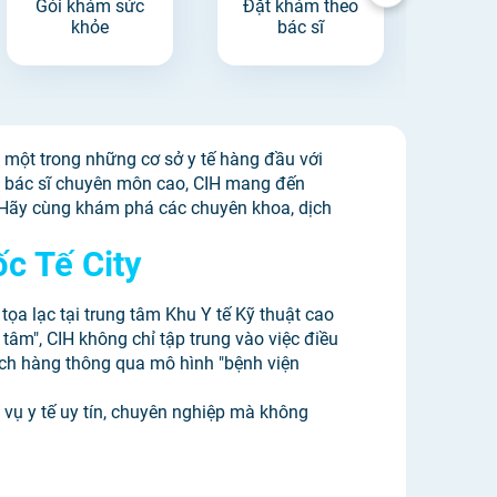
Gói khám sức
Đặt khám theo
Đặt k
khỏe
bác sĩ
à một trong những cơ sở y tế hàng đầu với
gũ bác sĩ chuyên môn cao, CIH mang đến
 Hãy cùng khám phá các chuyên khoa, dịch
ốc Tế City
tọa lạc tại trung tâm Khu Y tế Kỹ thuật cao
 tâm", CIH không chỉ tập trung vào việc điều
ách hàng thông qua mô hình "bệnh viện
 vụ y tế uy tín, chuyên nghiệp mà không