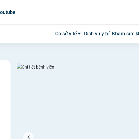
outube
Cơ sở y tế
Dịch vụ y tế
Khám sức k
Bệnh viện công
Bệnh viện tư
Phòng khám
Phòng mạch
Xét nghiệm
Y tế tại nhà