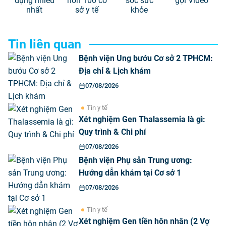
dụng nhiều
hơn 100 cơ
sóc sức
gọi Video
nhất
sở y tế
khỏe
Tin liên quan
Bệnh viện Ung bướu Cơ sở 2 TPHCM:
Địa chỉ & Lịch khám
07/08/2026
Tin y tế
Xét nghiệm Gen Thalassemia là gì:
Quy trình & Chi phí
07/08/2026
Bệnh viện Phụ sản Trung ương:
Hướng dẫn khám tại Cơ sở 1
07/08/2026
Tin y tế
Xét nghiệm Gen tiền hôn nhân (2 Vợ