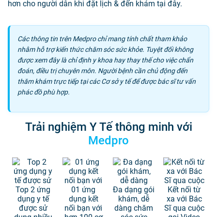
hơn cho người dân khi đặt lịch & đến khám tại đây.
Các thông tin trên Medpro chỉ mang tính chất tham khảo
nhằm hỗ trợ kiến thức chăm sóc sức khỏe. Tuyệt đối không
được xem đây là chỉ định y khoa hay thay thế cho việc chẩn
đoán, điều trị chuyên môn. Người bệnh cần chủ động đến
thăm khám trực tiếp tại các Cơ sở y tế để được bác sĩ tư vấn
phác đồ phù hợp.
Trải nghiệm Y Tế thông minh với
Medpro
Top 2 ứng
01 ứng
Đa dạng gói
Kết nối từ
dụng y tế
dụng kết
khám, dễ
xa với Bác
được sử
nối bạn với
dàng chăm
Sĩ qua cuộc