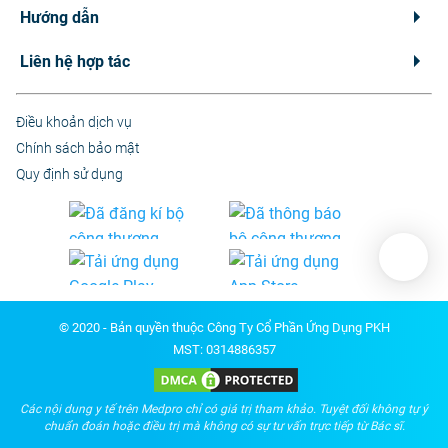
Hướng dẫn
Liên hệ hợp tác
Điều khoản dịch vụ
Chính sách bảo mật
Quy định sử dụng
© 2020 - Bản quyền thuộc Công Ty Cổ Phần Ứng Dụng PKH
MST: 0314886357
Các nội dung y tế trên Medpro chỉ có giá trị tham khảo. Tuyệt đối không tự ý
chuẩn đoán hoặc điều trị mà không có sự tư vấn trực tiếp từ Bác sĩ.