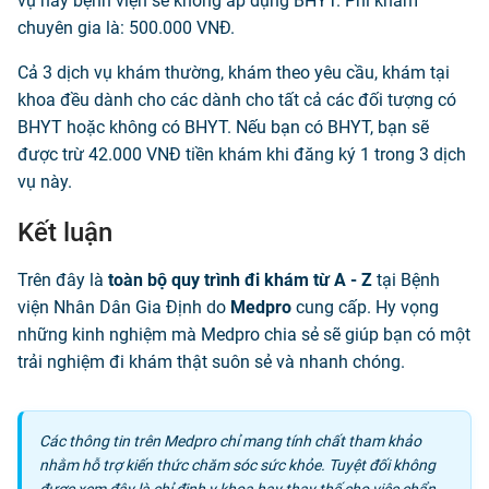
vụ này bệnh viện sẽ không áp dụng BHYT. Phí khám
chuyên gia là: 500.000 VNĐ.
Cả 3 dịch vụ khám thường, khám theo yêu cầu, khám tại
khoa đều dành cho các dành cho tất cả các đối tượng có
BHYT hoặc không có BHYT. Nếu bạn có BHYT, bạn sẽ
được trừ 42.000 VNĐ tiền khám khi đăng ký 1 trong 3 dịch
vụ này.
Kết luận
Trên đây là
toàn bộ quy trình đi khám từ A - Z
tại Bệnh
viện Nhân Dân Gia Định do
Medpro
cung cấp. Hy vọng
những kinh nghiệm mà Medpro chia sẻ sẽ giúp bạn có một
trải nghiệm đi khám thật suôn sẻ và nhanh chóng.
Các thông tin trên Medpro chỉ mang tính chất tham khảo
nhằm hỗ trợ kiến thức chăm sóc sức khỏe. Tuyệt đối không
được xem đây là chỉ định y khoa hay thay thế cho việc chẩn