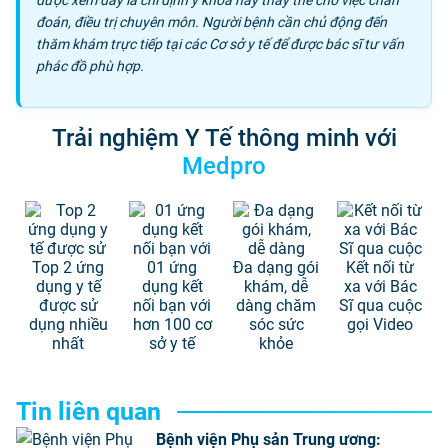
đoán, điều trị chuyên môn. Người bệnh cần chủ động đến
thăm khám trực tiếp tại các Cơ sở y tế để được bác sĩ tư vấn
phác đồ phù hợp.
Trải nghiệm Y Tế thông minh với
Medpro
Top 2 ứng
01 ứng
Đa dạng gói
Kết nối từ
dụng y tế
dụng kết
khám, dễ
xa với Bác
được sử
nối bạn với
dàng chăm
Sĩ qua cuộc
dụng nhiều
hơn 100 cơ
sóc sức
gọi Video
nhất
sở y tế
khỏe
Tin liên quan
Bệnh viện Phụ sản Trung ương: