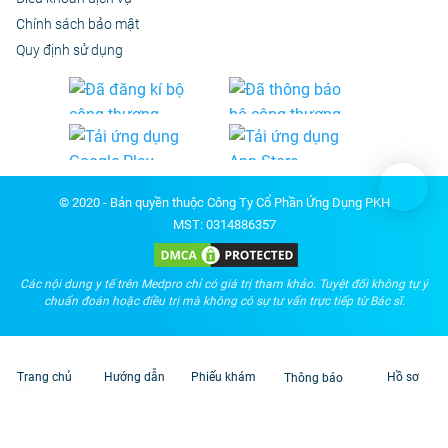
Chính sách bảo mật
Quy định sử dụng
© 2020 - Bản quyền thuộc Công Ty Cổ Phần Ứng Dụng PKH
MST: 0314886357
Các nội dung y tế trên Medpro chỉ có giá trị tham khảo. Tuyệt đối không tự ý
chuẩn đoán hoặc điều trị mà không có sự tư vấn trực tiếp từ Bác sĩ.
Trang chủ
Hướng dẫn
Phiếu khám
Hồ sơ
Thông báo