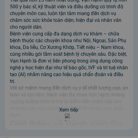
500 y bác sĩ, kỹ thuật viên và điều dưỡng có trình độ
chuyên môn cao, luôn tận tâm mang đến dịch vụ
chăm sóc sức khỏe toàn diện, hiện đại và nhân văn
cho người dân.
Bệnh viện cung cấp đa dạng dịch vụ khám – chữa
bệnh thuộc các chuyên khoa như Nội, Ngoại, Sản Phụ
khoa, Da liễu, Cơ Xương Khớp, Tiết niệu – Nam khoa,
cùng nhiều gói tầm soát bệnh lý chuyên sâu. Đặc biệt,
Vạn Hạnh là đơn vị tiên phong trong ứng dụng công
nghệ y học hiện đại như tế bào gốc, IVF và trí tuệ nhân
tạo (AI) nhằm nâng cao hiệu quả chẩn đoán và điều
trị.
Với sứ mệnh mang đến dịch vụ y tế chất lượng cao, an
toàn và tận tâm, Bệnh viện Đa khoa Vạn Hạnh không
ngừng khẳng định vị thế là điểm đến chăm sóc sức
khỏe tin cậy của người dân TP.HCM và khu vực phía
Xem tiếp
Nam.
Giới thiệu về Bệnh viện Đa
khoa Vạn Hạnh