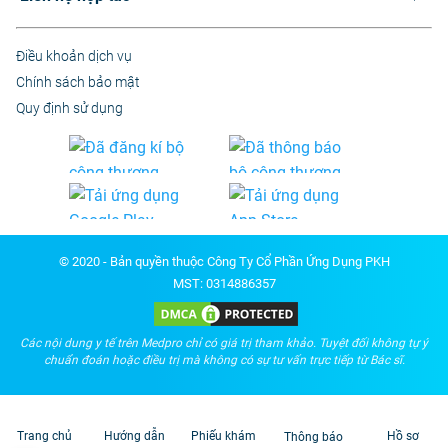
Điều khoản dịch vụ
Chính sách bảo mật
Quy định sử dụng
© 2020 - Bản quyền thuộc Công Ty Cổ Phần Ứng Dụng PKH
MST: 0314886357
Các nội dung y tế trên Medpro chỉ có giá trị tham khảo. Tuyệt đối không tự ý
chuẩn đoán hoặc điều trị mà không có sự tư vấn trực tiếp từ Bác sĩ.
Trang chủ
Hướng dẫn
Phiếu khám
Hồ sơ
Thông báo