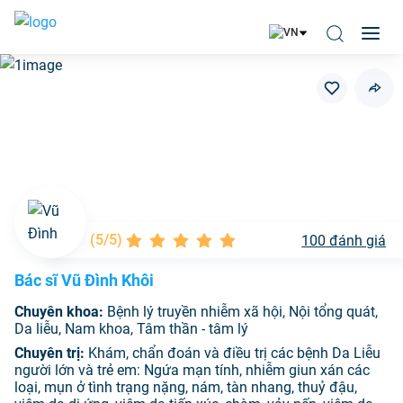
(
5/5
)
100
đánh giá
Bác sĩ Vũ Đình Khôi
Chuyên khoa:
Bệnh lý truyền nhiễm xã hội, Nội tổng quát,
Da liễu, Nam khoa, Tâm thần - tâm lý
Chuyên trị:
Khám, chẩn đoán và điều trị các bệnh Da Liễu
người lớn và trẻ em: Ngứa mạn tính, nhiễm giun xán các
loại, mụn ở tình trạng nặng, nám, tàn nhang, thuỷ đậu,