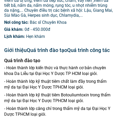
viêm da dị ứng, viêm da tiếp xúc, chàm, vảy nến ,viêm da
tiết bã, nấm da, nấm móng, rụng tóc, u nhọt nhiễm trùng
da nặng,... Chuyên điều trị các bệnh xã hội: Lậu, Giang Mai,
Sùi Mào Gà, Herpes sinh dục, Chlamydia,...
Nơi công tác:
Bác sĩ Chuyên Khoa
Giá khám:
0đ - 450.000đ
Lịch khám:
Hẹn khám
Giới thiệu
Quá trình đào tạo
Quá trình công tác
Quá trình đào tạo
- Hoàn thành lớp kiến thức và thực hành cơ bản chuyên
khoa Da Liễu tại Đại Học Y Dược TP HCM loại giỏi.
- Hoàn thành lớp kỹ thuật tiêm chất làm đầy trong thẩm
mỹ da tại Đại Học Y Dược TPHCM loại giỏi.
- Hoàn thành lớp kỹ thuật tiêm Botouliumtoxin trong thẩm
mỹ da tại Đại Học Y Dược TPHCM loại giỏi.
- Hoàn thành lớp căng chỉ trong thẩm mỹ da tại Đại Học Y
Dược TPHCM loại giỏi.