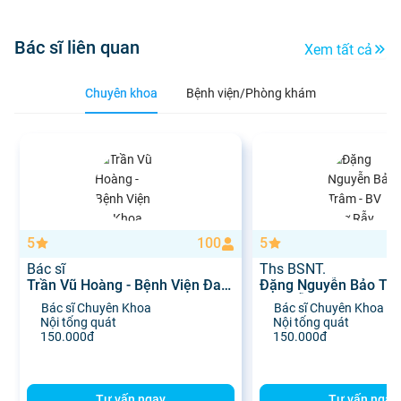
Bác sĩ liên quan
Xem tất cả
Chuyên khoa
Bệnh viện/Phòng khám
5
100
5
Bác sĩ
Ths BSNT.
Trần Vũ Hoàng - Bệnh Viện Đa
Đặng Nguyễn Bảo Trâ
Khoa Khánh Hòa
Chợ Rẫy
Bác sĩ Chuyên Khoa
Bác sĩ Chuyên Khoa
Nội tổng quát
Nội tổng quát
150.000đ
150.000đ
Tư vấn ngay
Tư vấn ngay