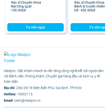
Khoa Khánh Hòa
Bác sĩ Chuyên Khoa
Bác sĩ Chuyên Khoa
Nội tổng quát
Bệnh lý truyền nhiễm x
150.000đ
0đ - 450.000đ
Tư vấn ngay
Tư vấn ngay
Medpro - Đặt khám nhanh là nền tảng công nghệ kết nối người dân
với Bệnh viện, Phòng khám, Chuyên gia hàng đầu và Dịch vụ y tế
toàn diện.
Địa chỉ:
236/29/18 Điện Biên Phủ, Gia Định, TP.HCM
Hotline:
19002115
Email:
cskh@medpro.vn