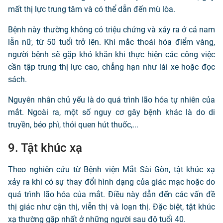
mất thị lực trung tâm và có thể dẫn đến mù lòa.
Bệnh này thường không có triệu chứng và xảy ra ở cả nam
lẫn nữ, từ 50 tuổi trở lên. Khi mắc thoái hóa điểm vàng,
người bệnh sẽ gặp khó khăn khi thực hiện các công việc
cần tập trung thị lực cao, chẳng hạn như lái xe hoặc đọc
sách.
Nguyên nhân chủ yếu là do quá trình lão hóa tự nhiên của
mắt. Ngoài ra, một số nguy cơ gây bệnh khác là do di
truyền, béo phì, thói quen hút thuốc,...
9. Tật khúc xạ
Theo nghiên cứu từ Bệnh viện Mắt Sài Gòn, tật khúc xạ
xảy ra khi có sự thay đổi hình dạng của giác mạc hoặc do
quá trình lão hóa của mắt. Điều này dẫn đến các vấn đề
thị giác như cận thị, viễn thị và loạn thị. Đặc biệt, tật khúc
xạ thường gặp nhất ở những người sau độ tuổi 40.