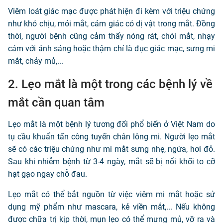
Viêm loát giác mạc được phát hiện đi kèm với triệu chứng
như khó chịu, mỏi mắt, cảm giác có dị vật trong mắt. Đồng
thời, người bệnh cũng cảm thấy nóng rát, chói mắt, nhạy
cảm với ánh sáng hoặc thậm chí là đục giác mạc, sưng mi
mắt, chảy mủ,...
2. Lẹo mắt là một trong các bệnh lý về
mắt cần quan tâm
Lẹo mắt là một bệnh lý tương đối phổ biến ở Việt Nam do
tụ cầu khuẩn tấn công tuyến chân lông mi. Người lẹo mắt
sẽ có các triệu chứng như mi mắt sưng nhẹ, ngứa, hơi đỏ.
Sau khi nhiễm bệnh từ 3-4 ngày, mắt sẽ bị nổi khối to cỡ
hạt gạo ngay chỗ đau.
Lẹo mắt có thể bắt nguồn từ việc viêm mi mắt hoặc sử
dụng mỹ phẩm như mascara, kẻ viền mắt,... Nếu không
được chữa trị kịp thời, mụn lẹo có thể mưng mủ, vỡ ra và