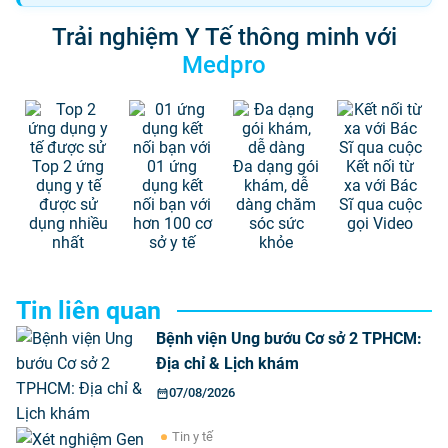
Trải nghiệm Y Tế thông minh với
Medpro
Top 2 ứng
01 ứng
Đa dạng gói
Kết nối từ
dụng y tế
dụng kết
khám, dễ
xa với Bác
được sử
nối bạn với
dàng chăm
Sĩ qua cuộc
dụng nhiều
hơn 100 cơ
sóc sức
gọi Video
nhất
sở y tế
khỏe
Tin liên quan
Bệnh viện Ung bướu Cơ sở 2 TPHCM:
Địa chỉ & Lịch khám
07/08/2026
Tin y tế