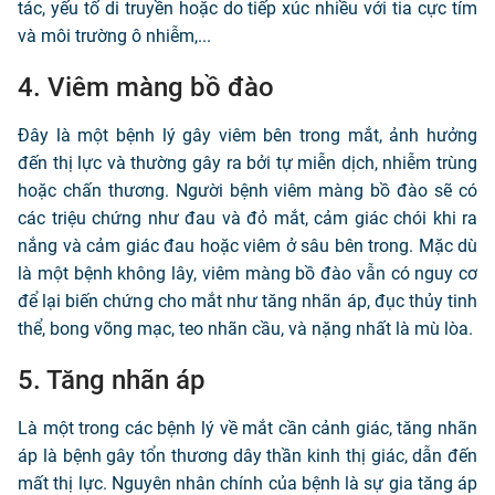
tác, yếu tố di truyền hoặc do tiếp xúc nhiều với tia cực tím
và môi trường ô nhiễm,...
4. Viêm màng bồ đào
Đây là một bệnh lý gây viêm bên trong mắt, ảnh hưởng
đến thị lực và thường gây ra bởi tự miễn dịch, nhiễm trùng
hoặc chấn thương. Người bệnh viêm màng bồ đào sẽ có
các triệu chứng như đau và đỏ mắt, cảm giác chói khi ra
nắng và cảm giác đau hoặc viêm ở sâu bên trong. Mặc dù
là một bệnh không lây, viêm màng bồ đào vẫn có nguy cơ
để lại biến chứng cho mắt như tăng nhãn áp, đục thủy tinh
thể, bong võng mạc, teo nhãn cầu, và nặng nhất là mù lòa.
5. Tăng nhãn áp
Là một trong các bệnh lý về mắt cần cảnh giác, tăng nhãn
áp là bệnh gây tổn thương dây thần kinh thị giác, dẫn đến
mất thị lực. Nguyên nhân chính của bệnh là sự gia tăng áp