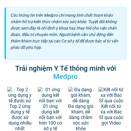
Các thông tin trên Medpro chỉ mang tính chất tham khảo
nhằm hỗ trợ kiến thức chăm sóc sức khỏe. Tuyệt đối không
được xem đây là chỉ định y khoa hay thay thế cho việc chẩn
đoán, điều trị chuyên môn. Người bệnh cần chủ động đến
thăm khám trực tiếp tại các Cơ sở y tế để được bác sĩ tư vấn
phác đồ phù hợp.
Trải nghiệm Y Tế thông minh với
Medpro
Top 2 ứng
01 ứng
Đa dạng gói
Kết nối từ
dụng y tế
dụng kết
khám, dễ
xa với Bác
được sử
nối bạn với
dàng chăm
Sĩ qua cuộc
dụng nhiều
hơn 100 cơ
sóc sức
gọi Video
nhất
sở y tế
khỏe