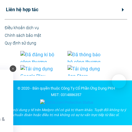
Liên hệ hợp tác
Điều khoản dịch vụ
Chính sách bảo mật
Quy định sử dụng
© 2020 - Bản quyền thuộc Công Ty Cổ Phần Ứng Dụng PKH
MST: 0314886357
Các nội dung y tế trên Medpro chỉ có giá trị tham khảo. Tuyệt đối không tự ý
chuẩn đoán hoặc điều trị mà không có sự tư vấn trực tiếp từ Bác sĩ.
n &