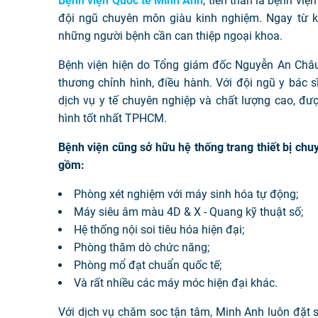
Bệnh viện Quốc tế Minh Anh
, tiền thân là bệnh việ
đội ngũ chuyên môn giàu kinh nghiệm. Ngay từ khi
những người bệnh cần can thiệp ngoại khoa.
Bệnh viện hiện do Tổng giám đốc Nguyễn An Châu
thương chỉnh hình, điều hành. Với đội ngũ y bác 
dịch vụ y tế chuyên nghiệp và chất lượng cao, đ
hình tốt nhất TPHCM.
Bệnh viện cũng sở hữu hệ thống trang thiết bị chu
gồm:
Phòng xét nghiệm với máy sinh hóa tự động;
Máy siêu âm màu 4D & X - Quang kỹ thuật số;
Hệ thống nội soi tiêu hóa hiện đại;
Phòng thăm dò chức năng;
Phòng mổ đạt chuẩn quốc tế;
Và rất nhiều các máy móc hiện đại khác.
Với dịch vụ chăm soc tận tâm, Minh Anh luôn đặt 