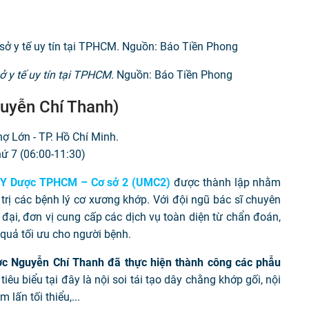
ở y tế uy tín tại TPHCM.
Nguồn: Báo Tiền Phong
uyễn Chí Thanh)
 Lớn - TP. Hồ Chí Minh.
hứ 7 (06:00-11:30)
c Y Dược TPHCM – Cơ sở 2 (UMC2)
được thành lập nhằm
rị các bệnh lý cơ xương khớp. Với đội ngũ bác sĩ chuyên
 đại, đơn vị cung cấp các dịch vụ toàn diện từ chẩn đoán,
 quả tối ưu cho người bệnh.
ợc Nguyễn Chí Thanh đã thực hiện thành công các phẫu
iêu biểu tại đây là nội soi tái tạo dây chằng khớp gối, nội
lấn tối thiểu,...