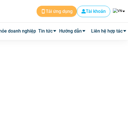
Tài khoản
Tải ứng dụng
hỏe doanh nghiệp
Tin tức
Hướng dẫn
Liên hệ hợp tác
Tin dịch vụ
Cài đặt ứng dụng
Cơ sở y tế
Tin y tế
Đặt lịch khám
Phòng mạch
Y học thường thức
Tư vấn khám bệnh qua video
Quảng cáo
Quy trình hoàn phí
Tuyển Dụng
Câu hỏi thường gặp
Về Medpro
Quy trình đi khám