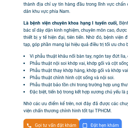
thành địa chỉ uy tín hàng đầu trong lĩnh vực chẩn
dân khu vực phía Nam.
Là bệnh viện chuyên khoa hạng I tuyến cuối,
Bệnh
bác sĩ dày dặn kinh nghiệm, chuyên môn cao, được 
thiết bị y tế hiện đại, tiên tiến. Nhờ đó, bệnh việ
tạp, góp phần mang lại hiệu quả điều trị tối ưu cho
Vi phẫu thuật khâu nối bàn tay, ngón tay đứt lìa, 
Phẫu thuật nội soi khớp vai, khớp gối và cột sống
Phẫu thuật thay khớp háng, khớp gối và khớp vai
Phẫu thuật chỉnh hình cột sống và nội soi.
Phẫu thuật bảo tồn chi trong trường hợp ung th
Đặc biệt, tiến bộ trong kết hợp xương chủ yếu là
Nhờ các ưu điểm kể trên, nơi đây đã được các chu
viện chấn thương chỉnh hình tốt tại TPHCM.
Gọi tư vấn đặt khám
Đặt hẹn khám