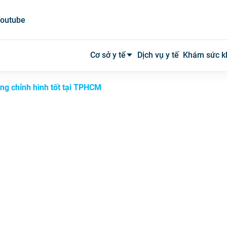
outube
Cơ sở y tế
Dịch vụ y tế
Khám sức k
ng chỉnh hình tốt tại TPHCM
Bệnh viện công
Bệnh viện tư
Phòng khám
Phòng mạch
Xét nghiệm
Y tế tại nhà