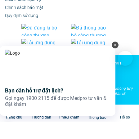
Chính sách bảo mật
Quy định sử dụng
© 2020 - Bản quyền thuộc Công Ty Cổ Phần Ứng Dụng PKH
MST: 0314886357
Các nội dung y tế trên Medpro chỉ có giá trị tham khảo. Tuyệt đối không tự ý
Bạn cần hỗ trợ đặt lịch?
chuẩn đoán hoặc điều trị mà không có sự tư vấn trực tiếp từ Bác sĩ.
Gọi ngay 1900 2115 để được Medpro tư vấn &
đặt khám
Trang chủ
Hướng dẫn
Phiếu khám
Hồ sơ
Thông báo