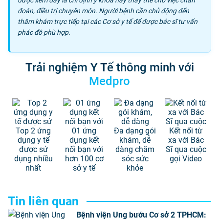
được xem đây là chỉ định y khoa hay thay thế cho việc chẩn
đoán, điều trị chuyên môn. Người bệnh cần chủ động đến
thăm khám trực tiếp tại các Cơ sở y tế để được bác sĩ tư vấn
phác đồ phù hợp.
Trải nghiệm Y Tế thông minh với
Medpro
Top 2 ứng
01 ứng
Đa dạng gói
Kết nối từ
dụng y tế
dụng kết
khám, dễ
xa với Bác
được sử
nối bạn với
dàng chăm
Sĩ qua cuộc
dụng nhiều
hơn 100 cơ
sóc sức
gọi Video
nhất
sở y tế
khỏe
Tin liên quan
Bệnh viện Ung bướu Cơ sở 2 TPHCM: