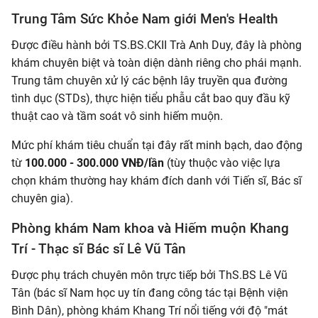
Trung Tâm Sức Khỏe Nam giới Men's Health
Được điều hành bởi TS.BS.CKII Trà Anh Duy, đây là phòng
khám chuyên biệt và toàn diện dành riêng cho phái mạnh.
Trung tâm chuyên xử lý các bệnh lây truyền qua đường
tình dục (STDs), thực hiện tiểu phẫu cắt bao quy đầu kỹ
thuật cao và tầm soát vô sinh hiếm muộn.
Mức phí khám tiêu chuẩn tại đây rất minh bạch, dao động
từ
100.000 - 300.000 VNĐ/lần
(tùy thuộc vào việc lựa
chọn khám thường hay khám đích danh với Tiến sĩ, Bác sĩ
chuyên gia).
Phòng khám Nam khoa và Hiếm muộn Khang
Trí - Thạc sĩ Bác sĩ Lê Vũ Tân
Được phụ trách chuyên môn trực tiếp bởi ThS.BS Lê Vũ
Tân (bác sĩ Nam học uy tín đang công tác tại Bệnh viện
Bình Dân), phòng khám Khang Trí nổi tiếng với độ "mát