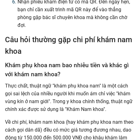
Nhận phiếu khám điện tử có mã QR. Đến ngày hẹn,
bạn chỉ cần xuất trình mã QR này để vào thẳng
phòng gặp bác sĩ chuyên khoa mà không cần chờ
đợi.
Câu hỏi thường gặp chi phí khám nam
khoa
Khám phụ khoa nam bao nhiêu tiền và khác gì
với khám nam khoa?
Thực chất, thuật ngữ "khám phụ khoa nam" là một cách
gọi sai lệch của nhiều người khi muốn ám chỉ việc "khám
vùng kín ở nam giới". Trong y khoa chính thống, thuật ngữ
chính xác được sử dụng là "Khám Nam khoa".
Về chi phí, khám nam khoa (hay khám phụ khoa nam theo
cách gọi dân dã) đều có mức giá tương đương nhau, dao
động từ 150.000 đến 500.000 VNĐ cho khâu khám lâm