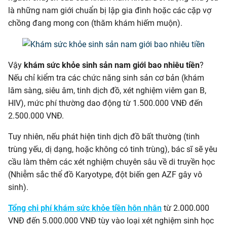
là những nam giới chuẩn bị lập gia đình hoặc các cặp vợ
chồng đang mong con (thăm khám hiếm muộn).
Vậy
khám sức khỏe sinh sản nam giới bao nhiêu tiền
?
Nếu chỉ kiểm tra các chức năng sinh sản cơ bản (khám
lâm sàng, siêu âm, tinh dịch đồ, xét nghiệm viêm gan B,
HIV), mức phí thường dao động từ 1.500.000 VNĐ đến
2.500.000 VNĐ.
Tuy nhiên, nếu phát hiện tinh dịch đồ bất thường (tinh
trùng yếu, dị dạng, hoặc không có tinh trùng), bác sĩ sẽ yêu
cầu làm thêm các xét nghiệm chuyên sâu về di truyền học
(Nhiễm sắc thể đồ Karyotype, đột biến gen AZF gây vô
sinh).
Tổng chi phí khám sức khỏe tiền hôn nhân
từ 2.000.000
VNĐ đến 5.000.000 VNĐ tùy vào loại xét nghiệm sinh học