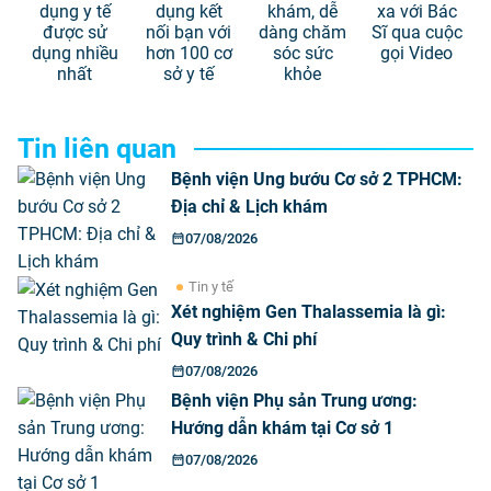
dụng y tế
dụng kết
khám, dễ
xa với Bác
được sử
nối bạn với
dàng chăm
Sĩ qua cuộc
dụng nhiều
hơn 100 cơ
sóc sức
gọi Video
nhất
sở y tế
khỏe
Tin liên quan
Bệnh viện Ung bướu Cơ sở 2 TPHCM:
Địa chỉ & Lịch khám
07/08/2026
Tin y tế
Xét nghiệm Gen Thalassemia là gì:
Quy trình & Chi phí
07/08/2026
Bệnh viện Phụ sản Trung ương:
Hướng dẫn khám tại Cơ sở 1
07/08/2026