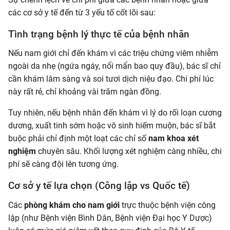
các cơ sở y tế đến từ 3 yếu tố cốt lõi sau:
Tình trạng bệnh lý thực tế của bệnh nhân
Nếu nam giới chỉ đến khám vì các triệu chứng viêm nhiễm
ngoài da nhẹ (ngứa ngáy, nổi mẩn bao quy đầu), bác sĩ chỉ
cần khám lâm sàng và soi tươi dịch niệu đạo. Chi phí lúc
này rất rẻ, chỉ khoảng vài trăm ngàn đồng.
Tuy nhiên, nếu bệnh nhân đến khám vì lý do rối loạn cương
dương, xuất tinh sớm hoặc vô sinh hiếm muộn, bác sĩ bắt
buộc phải chỉ định một loạt các chỉ số
nam khoa xét
nghiệm
chuyên sâu. Khối lượng xét nghiệm càng nhiều, chi
phí sẽ càng đội lên tương ứng.
Cơ sở y tế lựa chọn (Công lập vs Quốc tế)
Các
phòng khám cho nam giới
trực thuộc bệnh viện công
lập (như Bệnh viện Bình Dân, Bệnh viện Đại học Y Dược)