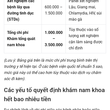
Xét nghiệm các
Panel xét nghiệm
bệnh lây qua
600.000 –
Lậu, Giang mai,
đường tình dục
1.500.000
Chlamydia, HIV, sùi
(STDs)
mào gà
Tùy thuộc vào số
Tổng chi phí
1.000.000
lượng xét nghiệm
Khám tổng quát
–
cận lâm sàng được
nam khoa
3.500.000
chỉ định
(Lưu ý: Bảng giá trên là mức chi phí trung bình trên thị
trường y tế hiện tại. Ở các bệnh viện quốc tế chuẩn 5 sao,
mức giá này có thể cao hơn tùy thuộc vào dịch vụ chăm
sóc đi kèm).
Các yếu tố quyết định khám nam khoa
hết bao nhiêu tiền
Sự chênh lệch về chi phí giữa các bệnh nhân hoặc giữa