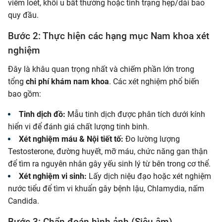
viêm loét, khối u bất thường hoặc tình trạng hẹp/dài bao
quy đầu.
Bước 2: Thực hiện các hạng mục Nam khoa xét
nghiệm
Đây là khâu quan trọng nhất và chiếm phần lớn trong
tổng
chi phí khám nam khoa
. Các xét nghiệm phổ biến
bao gồm:
Tinh dịch đồ:
Mẫu tinh dịch được phân tích dưới kính
hiển vi để đánh giá chất lượng tinh binh.
Xét nghiệm máu & Nội tiết tố:
Đo lường lượng
Testosterone, đường huyết, mỡ máu, chức năng gan thận
để tìm ra nguyên nhân gây yếu sinh lý từ bên trong cơ thể.
Xét nghiệm vi sinh:
Lấy dịch niệu đạo hoặc xét nghiệm
nước tiểu để tìm vi khuẩn gây bệnh lậu, Chlamydia, nấm
Candida.
Bước 3: Chẩn đoán hình ảnh (Siêu âm)