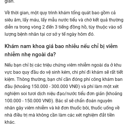
giãn.
Về thời gian, một quy trình khám tổng quát bao gồm cả
siêu âm, lấy máu, lấy mẫu nước tiểu và chờ kết quả thường
diễn ra trong vòng 2 đến 3 tiếng đồng hồ, tùy thuộc vào số
lượng bệnh nhân tại cơ sở y tế ngày hôm đó.
Khám nam khoa giá bao nhiêu nếu chỉ bị viêm
nhiễm nhẹ ngoài da?
Nếu bạn chỉ bị các triệu chứng viêm nhiễm ngoài da ở khu
vực bao quy đầu do vệ sinh kém, chi phí đi khám sẽ rất tiết
kiệm. Thông thường, bạn chỉ cần đóng phí công khám ban
đầu (khoảng 150.000 - 300.000 VNĐ) và phí làm một xét
nghiệm soi tươi dịch niệu đạo/nước tiểu đơn giản (khoảng
100.000 - 150.000 VNĐ). Bác sĩ sẽ chẩn đoán nguyên
nhân gây viêm nhiễm và kê đơn thuốc bôi, thuốc uống về
nhà điều trị mà không cần làm các xét nghiệm đắt tiền
khác.