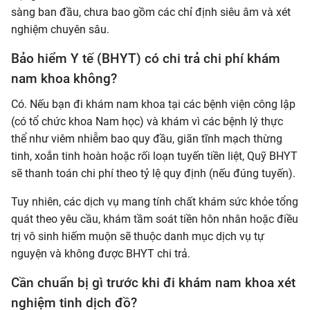
sàng ban đầu, chưa bao gồm các chỉ định siêu âm và xét
nghiệm chuyên sâu.
Bảo hiểm Y tế (BHYT) có chi trả chi phí khám
nam khoa không?
Có. Nếu bạn đi khám nam khoa tại các bệnh viện công lập
(có tổ chức khoa Nam học) và khám vì các bệnh lý thực
thể như viêm nhiễm bao quy đầu, giãn tĩnh mạch thừng
tinh, xoắn tinh hoàn hoặc rối loạn tuyến tiền liệt, Quỹ BHYT
sẽ thanh toán chi phí theo tỷ lệ quy định (nếu đúng tuyến).
Tuy nhiên, các dịch vụ mang tính chất khám sức khỏe tổng
quát theo yêu cầu, khám tầm soát tiền hôn nhân hoặc điều
trị vô sinh hiếm muộn sẽ thuộc danh mục dịch vụ tự
nguyện và không được BHYT chi trả.
Cần chuẩn bị gì trước khi đi khám nam khoa xét
nghiệm tinh dịch đồ?