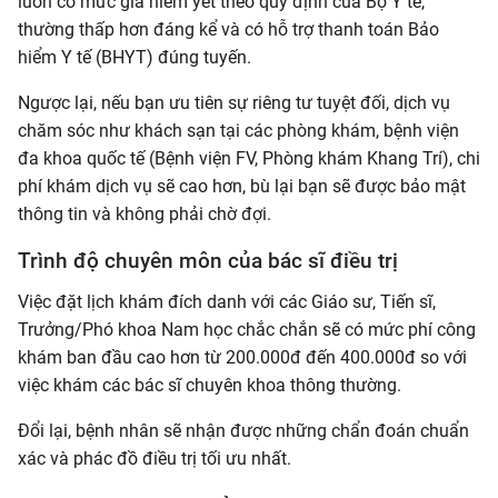
luôn có mức giá niêm yết theo quy định của Bộ Y tế,
thường thấp hơn đáng kể và có hỗ trợ thanh toán Bảo
hiểm Y tế (BHYT) đúng tuyến.
Ngược lại, nếu bạn ưu tiên sự riêng tư tuyệt đối, dịch vụ
chăm sóc như khách sạn tại các phòng khám, bệnh viện
đa khoa quốc tế (Bệnh viện FV, Phòng khám Khang Trí), chi
phí khám dịch vụ sẽ cao hơn, bù lại bạn sẽ được bảo mật
thông tin và không phải chờ đợi.
Trình độ chuyên môn của bác sĩ điều trị
Việc đặt lịch khám đích danh với các Giáo sư, Tiến sĩ,
Trưởng/Phó khoa Nam học chắc chắn sẽ có mức phí công
khám ban đầu cao hơn từ 200.000đ đến 400.000đ so với
việc khám các bác sĩ chuyên khoa thông thường.
Đổi lại, bệnh nhân sẽ nhận được những chẩn đoán chuẩn
xác và phác đồ điều trị tối ưu nhất.