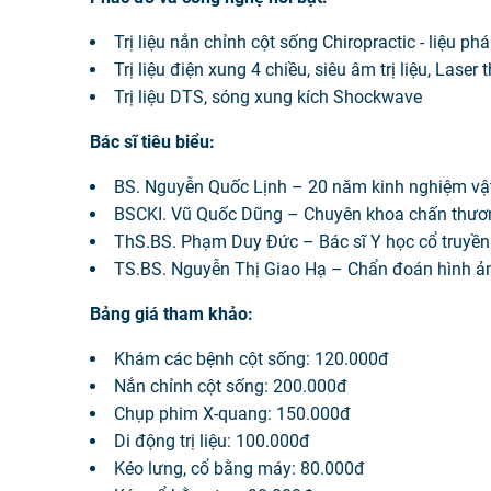
Trị liệu nắn chỉnh cột sống Chiropractic - liệu p
Trị liệu điện xung 4 chiều, siêu âm trị liệu, Laser 
Trị liệu DTS, sóng xung kích Shockwave
Bác sĩ tiêu biểu:
BS. Nguyễn Quốc Lịnh – 20 năm kinh nghiệm vật l
BSCKI. Vũ Quốc Dũng – Chuyên khoa chấn thươ
ThS.BS. Phạm Duy Đức – Bác sĩ Y học cổ truyền
TS.BS. Nguyễn Thị Giao Hạ – Chẩn đoán hình ả
Bảng giá tham khảo:
Khám các bệnh cột sống: 120.000đ
Nắn chỉnh cột sống: 200.000đ
Chụp phim X-quang: 150.000đ
Di động trị liệu: 100.000đ
Kéo lưng, cổ bằng máy: 80.000đ