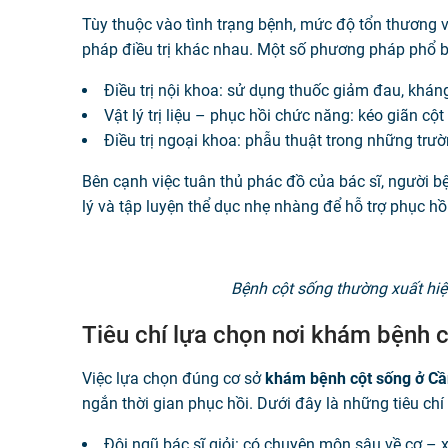
Tùy thuộc vào tình trạng bệnh, mức độ tổn thương v
pháp điều trị khác nhau. Một số phương pháp phổ 
Điều trị nội khoa: sử dụng thuốc giảm đau, kháng
Vật lý trị liệu – phục hồi chức năng: kéo giãn cột
Điều trị ngoại khoa: phẫu thuật trong những trư
Bên cạnh việc tuân thủ phác đồ của bác sĩ, người 
lý và tập luyện thể dục nhẹ nhàng để hỗ trợ phục h
Bệnh cột sống thường xuất hi
Tiêu chí lựa chọn nơi khám bệnh c
Việc lựa chọn đúng cơ sở
khám bệnh cột sống ở C
ngắn thời gian phục hồi. Dưới đây là những tiêu ch
Đội ngũ bác sĩ giỏi: có chuyên môn sâu về cơ – 