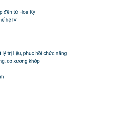
háp đến từ Hoa Kỳ
thế hệ IV
ý trị liệu, phục hồi chức năng
ng, cơ xương khớp
nh