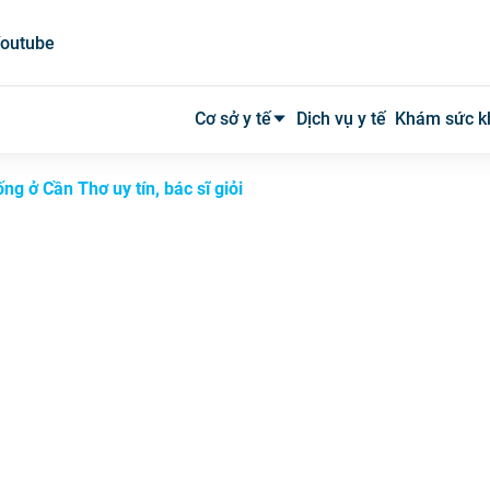
outube
Cơ sở y tế
Dịch vụ y tế
Khám sức k
ng ở Cần Thơ uy tín, bác sĩ giỏi
Bệnh viện công
Bệnh viện tư
Phòng khám
Phòng mạch
Xét nghiệm
Y tế tại nhà