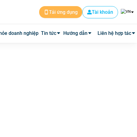
Tài khoản
Tải ứng dụng
hỏe doanh nghiệp
Tin tức
Hướng dẫn
Liên hệ hợp tác
Tin dịch vụ
Cài đặt ứng dụng
Cơ sở y tế
Tin y tế
Đặt lịch khám
Phòng mạch
Y học thường thức
Tư vấn khám bệnh qua video
Quảng cáo
Quy trình hoàn phí
Tuyển Dụng
Câu hỏi thường gặp
Về Medpro
Quy trình đi khám