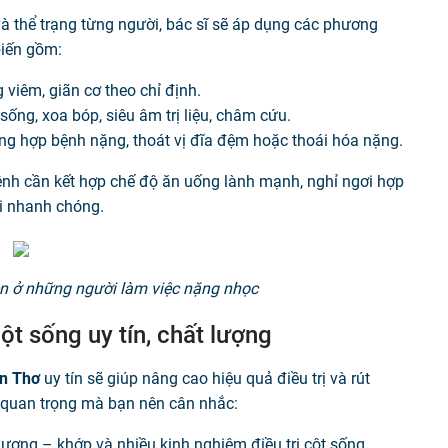
à thể trạng từng người, bác sĩ sẽ áp dụng các phương
biến gồm:
 viêm, giãn cơ theo chỉ định.
 sống, xoa bóp, siêu âm trị liệu, châm cứu.
ờng hợp bệnh nặng, thoát vị đĩa đệm hoặc thoái hóa nặng.
bệnh cần kết hợp chế độ ăn uống lành mạnh, nghỉ ngơi hợp
ồi nhanh chóng.
ện ở những người làm việc nặng nhọc
ột sống uy tín, chất lượng
ần Thơ
uy tín sẽ giúp nâng cao hiệu quả điều trị và rút
í quan trọng mà bạn nên cân nhắc:
xương – khớp và nhiều kinh nghiệm điều trị cột sống.