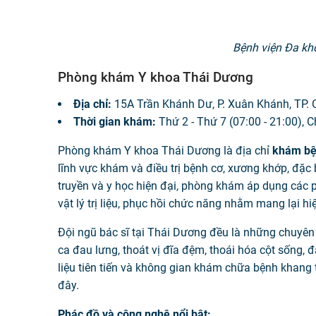
Bệnh viện Đa k
Phòng khám Y khoa Thái Dương
Địa chỉ:
15A Trần Khánh Dư, P. Xuân Khánh, TP.
Thời gian khám:
Thứ 2 - Thứ 7 (07:00 - 21:00), C
Phòng khám Y khoa Thái Dương là địa chỉ
khám bệ
lĩnh vực khám và điều trị bệnh cơ, xương khớp, đặc 
truyền và y học hiện đại, phòng khám áp dụng các p
vật lý trị liệu, phục hồi chức năng nhằm mang lại hi
Đội ngũ bác sĩ tại Thái Dương đều là những chuyên 
ca đau lưng, thoát vị đĩa đệm, thoái hóa cột sống, đ
liệu tiên tiến và không gian khám chữa bệnh khang t
đây.
Phác đồ và công nghệ nổi bật: