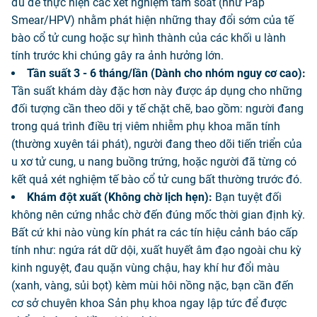
đủ để thực hiện các xét nghiệm tầm soát (như Pap
Smear/HPV) nhằm phát hiện những thay đổi sớm của tế
bào cổ tử cung hoặc sự hình thành của các khối u lành
tính trước khi chúng gây ra ảnh hưởng lớn.
Tần suất 3 - 6 tháng/lần (Dành cho nhóm nguy cơ cao):
Tần suất khám dày đặc hơn này được áp dụng cho những
đối tượng cần theo dõi y tế chặt chẽ, bao gồm: người đang
trong quá trình điều trị viêm nhiễm phụ khoa mãn tính
(thường xuyên tái phát), người đang theo dõi tiến triển của
u xơ tử cung, u nang buồng trứng, hoặc người đã từng có
kết quả xét nghiệm tế bào cổ tử cung bất thường trước đó.
Khám đột xuất (Không chờ lịch hẹn):
Bạn tuyệt đối
không nên cứng nhắc chờ đến đúng mốc thời gian định kỳ.
Bất cứ khi nào vùng kín phát ra các tín hiệu cảnh báo cấp
tính như: ngứa rát dữ dội, xuất huyết âm đạo ngoài chu kỳ
kinh nguyệt, đau quặn vùng chậu, hay khí hư đổi màu
(xanh, vàng, sủi bọt) kèm mùi hôi nồng nặc, bạn cần đến
cơ sở chuyên khoa Sản phụ khoa ngay lập tức để được