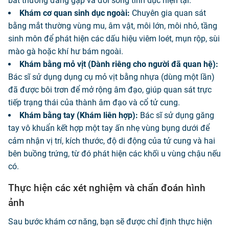
bất thường đang gặp và đời sống tình dục hiện tại.
Khám cơ quan sinh dục ngoài:
Chuyên gia quan sát
bằng mắt thường vùng mu, âm vật, môi lớn, môi nhỏ, tầng
sinh môn để phát hiện các dấu hiệu viêm loét, mụn rộp, sùi
mào gà hoặc khí hư bám ngoài.
Khám bằng mỏ vịt (Dành riêng cho người đã quan hệ):
Bác sĩ sử dụng dụng cụ mỏ vịt bằng nhựa (dùng một lần)
đã được bôi trơn để mở rộng âm đạo, giúp quan sát trực
tiếp trạng thái của thành âm đạo và cổ tử cung.
Khám bằng tay (Khám liên hợp):
Bác sĩ sử dụng găng
tay vô khuẩn kết hợp một tay ấn nhẹ vùng bụng dưới để
cảm nhận vị trí, kích thước, độ di động của tử cung và hai
bên buồng trứng, từ đó phát hiện các khối u vùng chậu nếu
có.
Thực hiện các xét nghiệm và chẩn đoán hình
ảnh
Sau bước khám cơ năng, bạn sẽ được chỉ định thực hiện