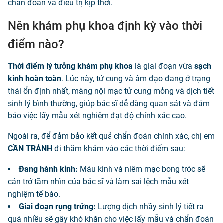
chẩn đoán và điều trị kịp thời.
Nên khám phụ khoa định kỳ vào thời
điểm nào?
Thời điểm lý tưởng khám phụ khoa
là giai đoạn vừa
sạch
kinh hoàn toàn
. Lúc này, tử cung và âm đạo đang ở trạng
thái ổn định nhất, màng nội mạc tử cung mỏng và dịch tiết
sinh lý bình thường, giúp bác sĩ dễ dàng quan sát và đảm
bảo việc lấy mẫu xét nghiệm đạt độ chính xác cao.
Ngoài ra, để đảm bảo kết quả chẩn đoán chính xác, chị em
CẦN TRÁNH
đi thăm khám vào các thời điểm sau:
Đang hành kinh:
Máu kinh và niêm mạc bong tróc sẽ
cản trở tầm nhìn của bác sĩ và làm sai lệch mẫu xét
nghiệm tế bào.
Giai đoạn rụng trứng:
Lượng dịch nhầy sinh lý tiết ra
quá nhiều sẽ gây khó khăn cho việc lấy mẫu và chẩn đoán