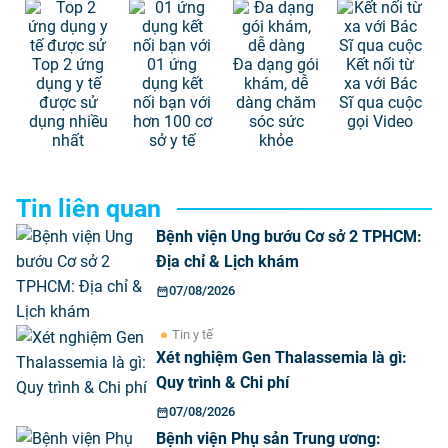
Top 2 ứng
01 ứng
Đa dạng gói
Kết nối từ
dụng y tế
dụng kết
khám, dễ
xa với Bác
được sử
nối bạn với
dàng chăm
Sĩ qua cuộc
dụng nhiều
hơn 100 cơ
sóc sức
gọi Video
nhất
sở y tế
khỏe
Tin liên quan
Bệnh viện Ung bướu Cơ sở 2 TPHCM:
Địa chỉ & Lịch khám
07/08/2026
Tin y tế
Xét nghiệm Gen Thalassemia là gì:
Quy trình & Chi phí
07/08/2026
Bệnh viện Phụ sản Trung ương: