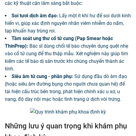
các kỹ thuật cận lâm sàng bắt buộc:
Soi tươi dịch âm đạo:
Lấy một ít khí hư để soi dưới kính
hiển vi, giúp xác định nguyên nhân viêm nhiễm do nấm,
tạp khuẩn hay trùng roi.
Tầm soát ung thư cổ tử cung (Pap Smear hoặc
ThinPrep):
Bác sĩ dùng chổi tế bào chuyên dụng quệt nhẹ
vào cổ tử cung để thu thập mẫu. Xét nghiệm này giúp tìm
kiếm các tế bào dị sản trước khi chúng chuyển thành ác
tính.
Siêu âm tử cung - phần phụ:
Sử dụng đầu dò âm đạo
(hoặc siêu âm đường bụng cho người chưa quan hệ) để
tái hiện cấu trúc bên trong, phát hiện chính xác u xơ, u
nang, độ dày nội mạc hoặc tình trạng ứ dịch vòi trứng.
Những lưu ý quan trọng khi khám phụ