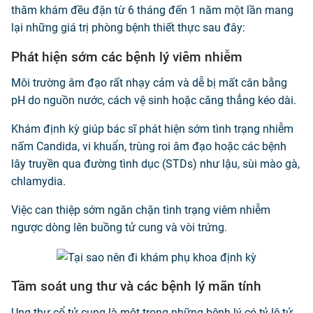
thăm khám đều đặn từ 6 tháng đến 1 năm một lần mang
lại những giá trị phòng bệnh thiết thực sau đây:
Phát hiện sớm các bệnh lý viêm nhiễm
Môi trường âm đạo rất nhạy cảm và dễ bị mất cân bằng
pH do nguồn nước, cách vệ sinh hoặc căng thẳng kéo dài.
Khám định kỳ giúp bác sĩ phát hiện sớm tình trạng nhiễm
nấm Candida, vi khuẩn, trùng roi âm đạo hoặc các bệnh
lây truyền qua đường tình dục (STDs) như lậu, sùi mào gà,
chlamydia.
Việc can thiệp sớm ngăn chặn tình trạng viêm nhiễm
ngược dòng lên buồng tử cung và vòi trứng.
Tầm soát ung thư và các bệnh lý mãn tính
Ung thư cổ tử cung là một trong những bệnh lý có tỷ lệ tử