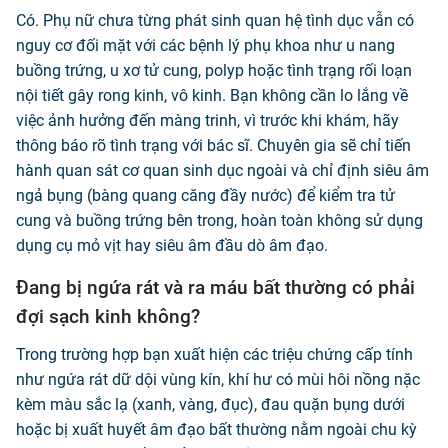
Có. Phụ nữ chưa từng phát sinh quan hệ tình dục vẫn có
nguy cơ đối mặt với các bệnh lý phụ khoa như u nang
buồng trứng, u xơ tử cung, polyp hoặc tình trạng rối loạn
nội tiết gây rong kinh, vô kinh. Bạn không cần lo lắng về
việc ảnh hưởng đến màng trinh, vì trước khi khám, hãy
thông báo rõ tình trạng với bác sĩ. Chuyên gia sẽ chỉ tiến
hành quan sát cơ quan sinh dục ngoài và chỉ định siêu âm
ngả bụng (bàng quang căng đầy nước) để kiểm tra tử
cung và buồng trứng bên trong, hoàn toàn không sử dụng
dụng cụ mỏ vịt hay siêu âm đầu dò âm đạo.
Đang bị ngứa rát và ra máu bất thường có phải
đợi sạch kinh không?
Trong trường hợp bạn xuất hiện các triệu chứng cấp tính
như ngứa rát dữ dội vùng kín, khí hư có mùi hôi nồng nặc
kèm màu sắc lạ (xanh, vàng, đục), đau quặn bụng dưới
hoặc bị xuất huyết âm đạo bất thường nằm ngoài chu kỳ