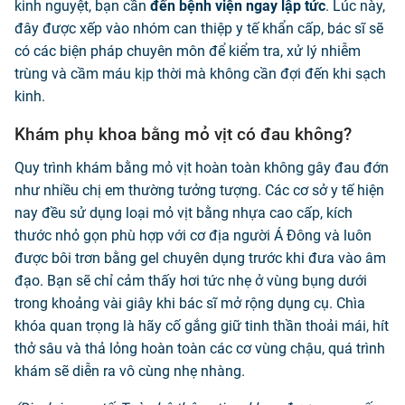
kinh nguyệt, bạn cần
đến bệnh viện ngay lập tức
. Lúc này,
đây được xếp vào nhóm can thiệp y tế khẩn cấp, bác sĩ sẽ
có các biện pháp chuyên môn để kiểm tra, xử lý nhiễm
trùng và cầm máu kịp thời mà không cần đợi đến khi sạch
kinh.
Khám phụ khoa bằng mỏ vịt có đau không?
Quy trình khám bằng mỏ vịt hoàn toàn không gây đau đớn
như nhiều chị em thường tưởng tượng. Các cơ sở y tế hiện
nay đều sử dụng loại mỏ vịt bằng nhựa cao cấp, kích
thước nhỏ gọn phù hợp với cơ địa người Á Đông và luôn
được bôi trơn bằng gel chuyên dụng trước khi đưa vào âm
đạo. Bạn sẽ chỉ cảm thấy hơi tức nhẹ ở vùng bụng dưới
trong khoảng vài giây khi bác sĩ mở rộng dụng cụ. Chìa
khóa quan trọng là hãy cố gắng giữ tinh thần thoải mái, hít
thở sâu và thả lỏng hoàn toàn các cơ vùng chậu, quá trình
khám sẽ diễn ra vô cùng nhẹ nhàng.