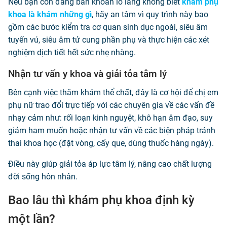
Nếu bạn còn đang băn khoăn lo lắng không biết
khám phụ
khoa là khám những gì
, hãy an tâm vì quy trình này bao
gồm các bước kiểm tra cơ quan sinh dục ngoài, siêu âm
tuyến vú, siêu âm tử cung phần phụ và thực hiện các xét
nghiệm dịch tiết hết sức nhẹ nhàng.
Nhận tư vấn y khoa và giải tỏa tâm lý
Bên cạnh việc thăm khám thể chất, đây là cơ hội để chị em
phụ nữ trao đổi trực tiếp với các chuyên gia về các vấn đề
nhạy cảm như: rối loạn kinh nguyệt, khô hạn âm đạo, suy
giảm ham muốn hoặc nhận tư vấn về các biện pháp tránh
thai khoa học (đặt vòng, cấy que, dùng thuốc hàng ngày).
Điều này giúp giải tỏa áp lực tâm lý, nâng cao chất lượng
đời sống hôn nhân.
Bao lâu thì khám phụ khoa định kỳ
một lần?