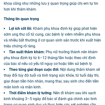
khoa cũng như những lưu ý quan trọng giúp chị em tự tin
hơn khi thăm khám.
Thông tin quan trọng
Lợi ích cốt lõi:
Khám phụ khoa định kỳ giúp phát hiện
sớm ung thư cổ tử cung, các bệnh lý viêm nhiễm phụ khoa
và nhiều bất thường ở cơ quan sinh sản trước khi xuất hiện
triệu chứng rõ ràng.
Tần suất thăm khám:
Phụ nữ trưởng thành nên khám
phụ khoa định kỳ từ 6–12 tháng/lần hoặc theo chỉ định
của bác sĩ nếu có yếu tố nguy cơ hoặc tiền sử bệnh lý.
Theo từng giai đoạn cuộc đời:
Nội dung thăm khám sẽ
thay đổi tùy độ tuổi và tình trạng sức khỏe, từ tuổi dậy thì,
giai đoạn tiền hôn nhân, mang thai, sau sinh cho đến tiền
mãn kinh và mãn kinh.
Thời điểm khám lý tưởng:
Nên đi khám sau khi sạch
kinh khoảng 3–5 ngày để bác sĩ đánh giá chính xác tình
trạng cơ quan sinh dục và thực hiện các xét nghiệm cần