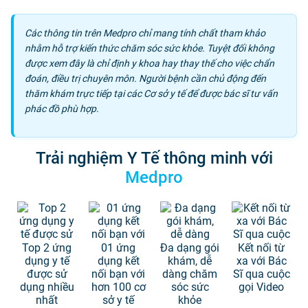
Các thông tin trên Medpro chỉ mang tính chất tham khảo
nhằm hỗ trợ kiến thức chăm sóc sức khỏe. Tuyệt đối không
được xem đây là chỉ định y khoa hay thay thế cho việc chẩn
đoán, điều trị chuyên môn. Người bệnh cần chủ động đến
thăm khám trực tiếp tại các Cơ sở y tế để được bác sĩ tư vấn
phác đồ phù hợp.
Trải nghiệm Y Tế thông minh với
Medpro
Top 2 ứng
01 ứng
Đa dạng gói
Kết nối từ
dụng y tế
dụng kết
khám, dễ
xa với Bác
được sử
nối bạn với
dàng chăm
Sĩ qua cuộc
dụng nhiều
hơn 100 cơ
sóc sức
gọi Video
nhất
sở y tế
khỏe