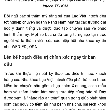
Intech TPHCM
Đội ngũ bác sĩ thẩm mỹ răng sứ của Lạc Việt Intech đều
tốt nghiệp chuyên ngành Răng Hàm Mặt tại các trường đại
học y danh tiếng và được đào tạo chuyên sâu về phục
hình thẩm mỹ. Một số bác sĩ đã từng tu nghiệp tại nước
ngoài và là thành viên của các hiệp hội nha khoa uy tín
như WFO, FDI, OSA, …
Lên kế hoạch điều trị chính xác ngay từ ban
đầu
Trước khi thực hiện bất kỳ thao tác điều trị nào, khách
hàng của Nha khoa Lạc Việt Intech đều phải trải qua bước
kiểm tra chuyên sâu gồm chụp phim X-quang, scan mẫu
hàm và thăm khám lâm sàng trực tiếp cùng bác sĩ. Đây
được xem là “hàng rào an toàn” quan trọng giúp phát hiện
sớm các nguy cơ tiềm ẩn như bệnh nha chu, sai lệch khớp