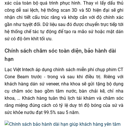
xác của toàn bộ quá trình phục hình. Thay vì lấy dấu thủ
công dễ sai lệch, hệ thống scan 3D và 5D hiện đại sẽ ghi
nhận chi tiết cấu trúc răng và khớp cắn với độ chính xác
gần như tuyệt đối. Dữ liệu sau đó được chuyển trực tiếp tới
hệ thống chế tác tự động để tạo ra mão sứ hoặc mặt dán
sứ có độ ôm khít tối ưu.
Chính sách chăm sóc toàn diện, bảo hành dài
hạn
Lạc Việt Intech áp dụng chính sách miễn phí chụp phim CT
Cone Beam trước - trong và sau khi điều trị. Riêng với
khách hàng dán sứ veneer, nha khoa sẽ gửi tặng bộ dụng
cụ chăm sóc bao gồm tăm nước, bàn chải kẽ, chỉ nha
khoa, … Khách hàng tuân thủ lịch tái khám và chăm sóc
răng miệng đúng cách có tỷ lệ duy trì độ bóng của sứ và
sức khỏe nướu đạt 99.5% sau 5 năm.