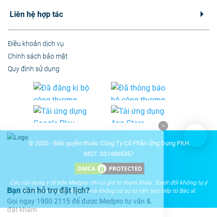
Liên hệ hợp tác
Điều khoản dịch vụ
Chính sách bảo mật
Quy định sử dụng
© 2020 - Bản quyền thuộc Công Ty Cổ Phần Ứng Dụng PKH
MST: 0314886357
Các nội dung y tế trên Medpro chỉ có giá trị tham khảo. Tuyệt đối không tự ý
Bạn cần hỗ trợ đặt lịch?
chuẩn đoán hoặc điều trị mà không có sự tư vấn trực tiếp từ Bác sĩ.
Gọi ngay 1900 2115 để được Medpro tư vấn &
đặt khám