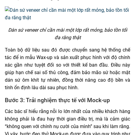
Dán sứ veneer chỉ cần mài một lớp rất mỏng, bảo tồn tối
đa răng thật
Toàn bộ dữ liệu sau đó được chuyển sang hệ thống chế
tác để in mẫu Wax-up và sản xuất phục hình với độ chính
xác gần như tuyệt đối so với thiết kế ban đầu. Điều này
giúp hạn chế sai số thủ công, đảm bảo mão sứ hoặc mặt
dán sứ ôm khít tự nhiên, đồng thời nâng cao độ bền và
tính ổn định lâu dài sau phục hình.
Bước 3: Trải nghiệm thực tế với Mock-up
Các bác sĩ hiểu rằng nỗi lo lớn nhất của nhiều khách hàng
không phải là đau hay thời gian điều trị, mà là cảm giác
“không quen với chính nụ cười của mình” sau khi làm răng.
Vì vậy, bước đeo thử Mock-up được đưa vào quy trình như