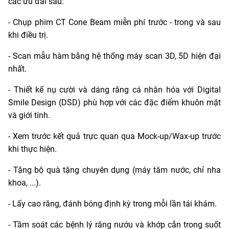
các ưu đãi sau:
- Chụp phim CT Cone Beam miễn phí trước - trong và sau
khi điều trị.
- Scan mẫu hàm bằng hệ thống máy scan 3D, 5D hiện đại
nhất.
- Thiết kế nụ cười và dáng răng cá nhân hóa với Digital
Smile Design (DSD) phù hợp với các đặc điểm khuôn mặt
và giới tính.
- Xem trước kết quả trực quan qua Mock-up/Wax-up trước
khi thực hiện.
- Tặng bộ quà tặng chuyên dụng (máy tăm nước, chỉ nha
khoa, ...).
- Lấy cao răng, đánh bóng định kỳ trong mỗi lần tái khám.
- Tầm soát các bệnh lý răng nướu và khớp cắn trong suốt