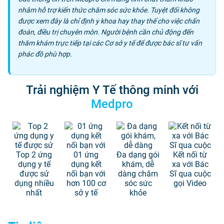
nhằm hỗ trợ kiến thức chăm sóc sức khỏe. Tuyệt đối không
được xem đây là chỉ định y khoa hay thay thế cho việc chẩn
đoán, điều trị chuyên môn. Người bệnh cần chủ động đến
thăm khám trực tiếp tại các Cơ sở y tế để được bác sĩ tư vấn
phác đồ phù hợp.
Trải nghiệm Y Tế thông minh với
Medpro
Top 2 ứng
01 ứng
Đa dạng gói
Kết nối từ
dụng y tế
dụng kết
khám, dễ
xa với Bác
được sử
nối bạn với
dàng chăm
Sĩ qua cuộc
dụng nhiều
hơn 100 cơ
sóc sức
gọi Video
nhất
sở y tế
khỏe