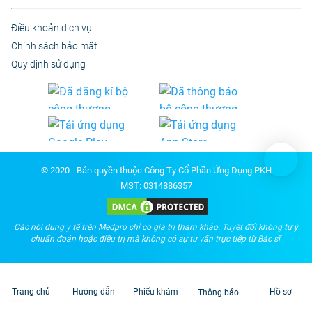
Điều khoản dịch vụ
Chính sách bảo mật
Quy định sử dụng
© 2020 - Bản quyền thuộc Công Ty Cổ Phần Ứng Dụng PKH
MST: 0314886357
Các nội dung y tế trên Medpro chỉ có giá trị tham khảo. Tuyệt đối không tự ý
chuẩn đoán hoặc điều trị mà không có sự tư vấn trực tiếp từ Bác sĩ.
Trang chủ
Hướng dẫn
Phiếu khám
Hồ sơ
Thông báo