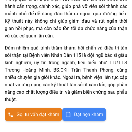
hành cẩn trọng, chính xác, giúp phá vỡ viên sỏi thành các
mảnh nhỏ để dễ dàng đào thải ra ngoài qua đường tiểu.
Kỹ thuật này không chỉ giúp giảm đau và rút ngắn thời
gian hồi phục, mà còn bảo tồn tối đa chức năng của thận
và các cơ quan lân cận.
Đảm nhiệm quá trình thăm khám, hội chẩn và điều trị tán
sỏi thận tại Bệnh viện Nhân Dân 115 là đội ngũ bác sĩ giàu
kinh nghiệm, uy tín trong ngành, tiêu biểu như TTƯT.TS
Trương Hoàng Minh, BS.CKII Trần Thanh Phong, cùng
nhiều chuyên gia giỏi khác. Ngoài ra, bệnh viện liên tục cập
nhật và ứng dụng các kỹ thuật tán sỏi ít xâm lấn, góp phần
nâng cao chất lượng điều trị và giảm biến chứng sau phẫu
thuật.
Gọi tư vấn đặt khám
Đặt hẹn khám