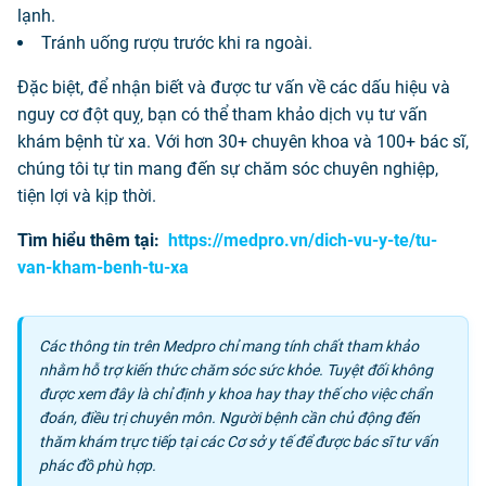
lạnh.
Tránh uống rượu trước khi ra ngoài.
Đặc biệt, để nhận biết và được tư vấn về các dấu hiệu và
nguy cơ đột quỵ, bạn có thể tham khảo dịch vụ tư vấn
khám bệnh từ xa. Với hơn 30+ chuyên khoa và 100+ bác sĩ,
chúng tôi tự tin mang đến sự chăm sóc chuyên nghiệp,
tiện lợi và kịp thời.
Tìm hiểu thêm tại:
https://medpro.vn/dich-vu-y-te/tu-
van-kham-benh-tu-xa
Các thông tin trên Medpro chỉ mang tính chất tham khảo
nhằm hỗ trợ kiến thức chăm sóc sức khỏe. Tuyệt đối không
được xem đây là chỉ định y khoa hay thay thế cho việc chẩn
đoán, điều trị chuyên môn. Người bệnh cần chủ động đến
thăm khám trực tiếp tại các Cơ sở y tế để được bác sĩ tư vấn
phác đồ phù hợp.