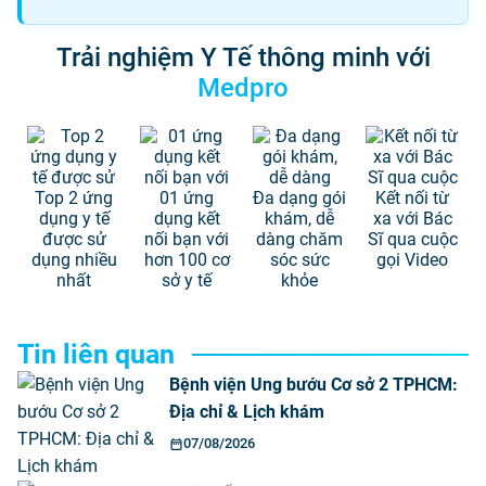
Trải nghiệm Y Tế thông minh với
Medpro
Top 2 ứng
01 ứng
Đa dạng gói
Kết nối từ
dụng y tế
dụng kết
khám, dễ
xa với Bác
được sử
nối bạn với
dàng chăm
Sĩ qua cuộc
dụng nhiều
hơn 100 cơ
sóc sức
gọi Video
nhất
sở y tế
khỏe
Tin liên quan
Bệnh viện Ung bướu Cơ sở 2 TPHCM:
Địa chỉ & Lịch khám
07/08/2026