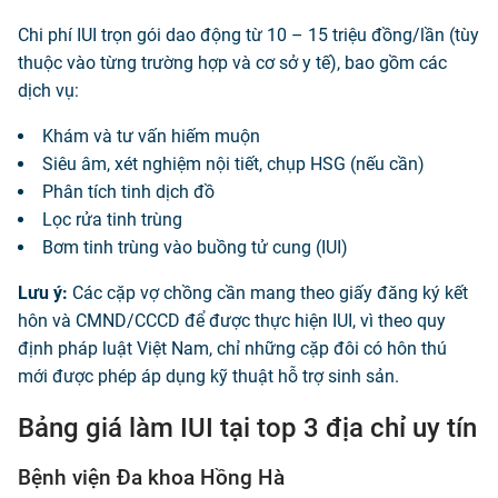
Chi phí IUI trọn gói dao động từ 10 – 15 triệu đồng/lần (tùy
thuộc vào từng trường hợp và cơ sở y tế), bao gồm các
dịch vụ:
Khám và tư vấn hiếm muộn
Siêu âm, xét nghiệm nội tiết, chụp HSG (nếu cần)
Phân tích tinh dịch đồ
Lọc rửa tinh trùng
Bơm tinh trùng vào buồng tử cung (IUI)
Lưu ý:
Các cặp vợ chồng cần mang theo giấy đăng ký kết
hôn và CMND/CCCD để được thực hiện IUI, vì theo quy
định pháp luật Việt Nam, chỉ những cặp đôi có hôn thú
mới được phép áp dụng kỹ thuật hỗ trợ sinh sản.
Bảng giá làm IUI tại top 3 địa chỉ uy tín
Bệnh viện Đa khoa Hồng Hà