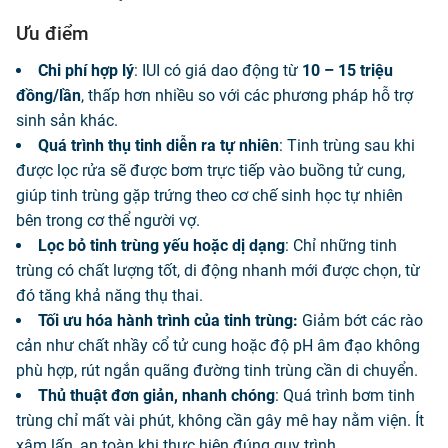
Ưu điểm
Chi phí hợp lý
: IUI có giá dao động từ
10 – 15 triệu
đồng/lần
, thấp hơn nhiều so với các phương pháp hỗ trợ
sinh sản khác.
Quá trình thụ tinh diễn ra tự nhiên
: Tinh trùng sau khi
được lọc rửa sẽ được bơm trực tiếp vào buồng tử cung,
giúp tinh trùng gặp trứng theo cơ chế sinh học tự nhiên
bên trong cơ thể người vợ.
Lọc bỏ tinh trùng yếu hoặc dị dạng
: Chỉ những tinh
trùng có chất lượng tốt, di động nhanh mới được chọn, từ
đó tăng khả năng thụ thai.
Tối ưu hóa hành trình của tinh trùng:
Giảm bớt các rào
cản như chất nhầy cổ tử cung hoặc độ pH âm đạo không
phù hợp, rút ngắn quãng đường tinh trùng cần di chuyển.
Thủ thuật đơn giản, nhanh chóng
: Quá trình bơm tinh
trùng chỉ mất vài phút, không cần gây mê hay nằm viện. Ít
xâm lấn, an toàn khi thực hiện đúng quy trình.