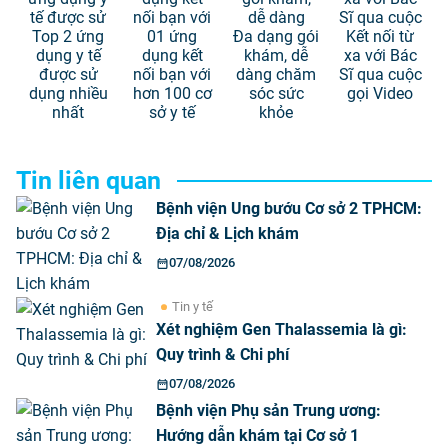
Top 2 ứng
01 ứng
Đa dạng gói
Kết nối từ
dụng y tế
dụng kết
khám, dễ
xa với Bác
được sử
nối bạn với
dàng chăm
Sĩ qua cuộc
dụng nhiều
hơn 100 cơ
sóc sức
gọi Video
nhất
sở y tế
khỏe
Tin liên quan
Bệnh viện Ung bướu Cơ sở 2 TPHCM:
Địa chỉ & Lịch khám
07/08/2026
Tin y tế
Xét nghiệm Gen Thalassemia là gì:
Quy trình & Chi phí
07/08/2026
Bệnh viện Phụ sản Trung ương:
Hướng dẫn khám tại Cơ sở 1