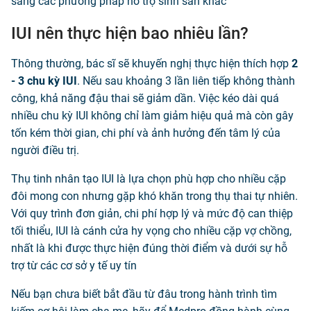
sang các phương pháp hỗ trợ sinh sản khác
IUI nên thực hiện bao nhiêu lần?
Thông thường, bác sĩ sẽ khuyến nghị thực hiện thích hợp
2
- 3 chu kỳ IUI
. Nếu sau khoảng 3 lần liên tiếp không thành
công, khả năng đậu thai sẽ giảm dần. Việc kéo dài quá
nhiều chu kỳ IUI không chỉ làm giảm hiệu quả mà còn gây
tốn kém thời gian, chi phí và ảnh hưởng đến tâm lý của
người điều trị.
Thụ tinh nhân tạo IUI là lựa chọn phù hợp cho nhiều cặp
đôi mong con nhưng gặp khó khăn trong thụ thai tự nhiên.
Với quy trình đơn giản, chi phí hợp lý và mức độ can thiệp
tối thiểu, IUI là cánh cửa hy vọng cho nhiều cặp vợ chồng,
nhất là khi được thực hiện đúng thời điểm và dưới sự hỗ
trợ từ các cơ sở y tế uy tín
Nếu bạn chưa biết bắt đầu từ đâu trong hành trình tìm