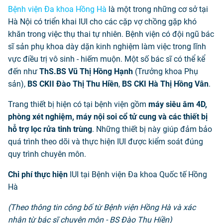
Bệnh viện Đa khoa Hồng Hà
là một trong những cơ sở tại
Hà Nội có triển khai IUI cho các cặp vợ chồng gặp khó
khăn trong việc thụ thai tự nhiên. Bệnh viện có đội ngũ bác
sĩ sản phụ khoa dày dặn kinh nghiệm làm việc trong lĩnh
vực điều trị vô sinh - hiếm muộn. Một số bác sĩ có thể kể
đến như
ThS.BS Vũ Thị Hồng Hạnh
(Trưởng khoa Phụ
sản),
BS CKII Đào Thị Thu Hiền
,
BS CKI Hà Thị Hồng Vân
.
Trang thiết bị hiện có tại bệnh viện gồm
máy siêu âm 4D,
phòng xét nghiệm, máy nội soi cổ tử cung và các thiết bị
hỗ trợ lọc rửa tinh trùng
. Những thiết bị này giúp đảm bảo
quá trình theo dõi và thực hiện IUI được kiểm soát đúng
quy trình chuyên môn.
Chi phí thực hiện
IUI tại Bệnh viện Đa khoa Quốc tế Hồng
Hà
(Theo thông tin công bố từ Bệnh viện Hồng Hà và xác
nhận từ bác sĩ chuyên môn - BS Đào Thu Hiền)