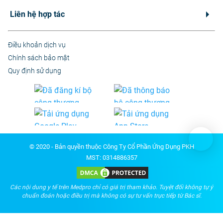
Liên hệ hợp tác
Điều khoản dịch vụ
Chính sách bảo mật
Quy định sử dụng
© 2020 - Bản quyền thuộc Công Ty Cổ Phần Ứng Dụng PKH
MST: 0314886357
Các nội dung y tế trên Medpro chỉ có giá trị tham khảo. Tuyệt đối không tự ý
chuẩn đoán hoặc điều trị mà không có sự tư vấn trực tiếp từ Bác sĩ.