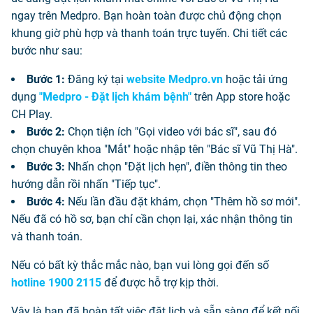
ngay trên Medpro. Bạn hoàn toàn được chủ động chọn
khung giờ phù hợp và thanh toán trực tuyến. Chi tiết các
bước như sau:
Bước 1:
Đăng ký tại
website Medpro.vn
hoặc tải ứng
dụng
"Medpro - Đặt lịch khám bệnh"
trên App store hoặc
CH Play.
Bước 2:
Chọn tiện ích "Gọi video với bác sĩ", sau đó
chọn chuyên khoa "Mắt" hoặc nhập tên "Bác sĩ Vũ Thị Hà".
Bước 3:
Nhấn chọn "Đặt lịch hẹn", điền thông tin theo
hướng dẫn rồi nhấn "Tiếp tục".
Bước 4:
Nếu lần đầu đặt khám, chọn "Thêm hồ sơ mới".
Nếu đã có hồ sơ, bạn chỉ cần chọn lại, xác nhận thông tin
và thanh toán.
Nếu có bất kỳ thắc mắc nào, bạn vui lòng gọi đến số
hotline 1900 2115
để được hỗ trợ kịp thời.
Vậy là bạn đã hoàn tất việc đặt lịch và sẵn sàng để kết nối