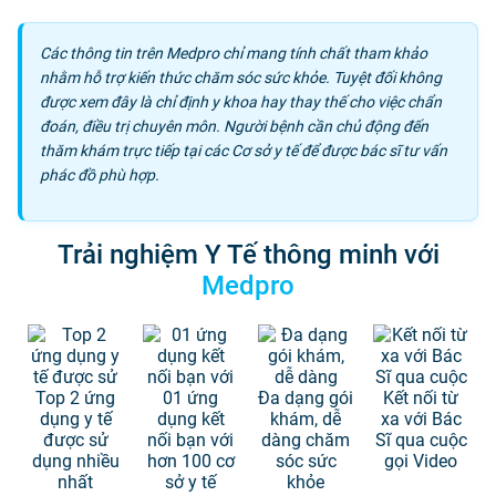
Các thông tin trên Medpro chỉ mang tính chất tham khảo
nhằm hỗ trợ kiến thức chăm sóc sức khỏe. Tuyệt đối không
được xem đây là chỉ định y khoa hay thay thế cho việc chẩn
đoán, điều trị chuyên môn. Người bệnh cần chủ động đến
thăm khám trực tiếp tại các Cơ sở y tế để được bác sĩ tư vấn
phác đồ phù hợp.
Trải nghiệm Y Tế thông minh với
Medpro
Top 2 ứng
01 ứng
Đa dạng gói
Kết nối từ
dụng y tế
dụng kết
khám, dễ
xa với Bác
được sử
nối bạn với
dàng chăm
Sĩ qua cuộc
dụng nhiều
hơn 100 cơ
sóc sức
gọi Video
nhất
sở y tế
khỏe