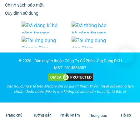
Chính sách bảo mật
Quy định sử dụng
© 2020 - Bản quyền thuộc Công Ty Cổ Phần Ứng Dụng PKH
MST: 0314886357
Các nội dung y tế trên Medpro chỉ có giá trị tham khảo. Tuyệt đối không tự ý
chuẩn đoán hoặc điều trị mà không có sự tư vấn trực tiếp từ Bác sĩ.
Trang chủ
Hướng dẫn
Phiếu khám
Hồ sơ
Thông báo