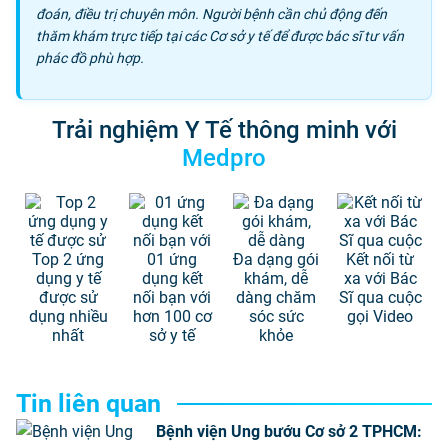
đoán, điều trị chuyên môn. Người bệnh cần chủ động đến
thăm khám trực tiếp tại các Cơ sở y tế để được bác sĩ tư vấn
phác đồ phù hợp.
Trải nghiệm Y Tế thông minh với
Medpro
Top 2 ứng
01 ứng
Đa dạng gói
Kết nối từ
dụng y tế
dụng kết
khám, dễ
xa với Bác
được sử
nối bạn với
dàng chăm
Sĩ qua cuộc
dụng nhiều
hơn 100 cơ
sóc sức
gọi Video
nhất
sở y tế
khỏe
Tin liên quan
Bệnh viện Ung bướu Cơ sở 2 TPHCM: