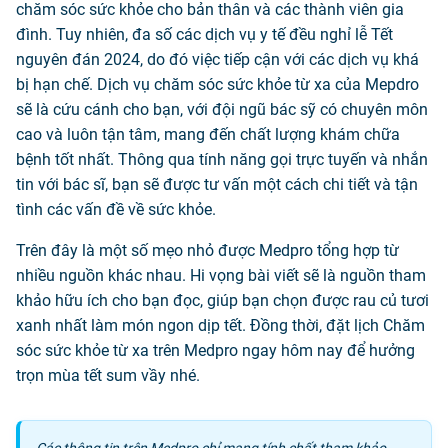
chăm sóc sức khỏe cho bản thân và các thành viên gia
đình. Tuy nhiên, đa số các dịch vụ y tế đều nghỉ lễ Tết
nguyên đán 2024, do đó việc tiếp cận với các dịch vụ khá
bị hạn chế. Dịch vụ chăm sóc sức khỏe từ xa của Mepdro
sẽ là cứu cánh cho bạn, với đội ngũ bác sỹ có chuyên môn
cao và luôn tận tâm, mang đến chất lượng khám chữa
bệnh tốt nhất. Thông qua tính năng gọi trực tuyến và nhắn
tin với bác sĩ, bạn sẽ được tư vấn một cách chi tiết và tận
tình các vấn đề về sức khỏe.
Trên đây là một số mẹo nhỏ được Medpro tổng hợp từ
nhiều nguồn khác nhau. Hi vọng bài viết sẽ là nguồn tham
khảo hữu ích cho bạn đọc, giúp bạn chọn được rau củ tươi
xanh nhất làm món ngon dịp tết. Đồng thời, đặt lịch Chăm
sóc sức khỏe từ xa trên Medpro ngay hôm nay để hưởng
trọn mùa tết sum vầy nhé.
Các thông tin trên Medpro chỉ mang tính chất tham khảo