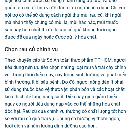
loại hoá chất được sử dụng nhằm tăng độ tươi và bảo
quản rau củ rất tinh vi để đánh lừa người tiêu dùng.Chị em
nội trợ có thể sử dụng cách ngửi thử mùi rau củ, khi ngửi
mà nhận thấy chúng có mùi lạ, mùi hắc hắc, mùi thuốc
sâu hay hóa chất thì đó là rau củ quả không tươi ngon,
được để qua ngày hoặc được xử lý hóa chất.
Chọn rau củ chính vụ
Theo khuyến cáo từ Sở An toàn thực phẩm TP HCM, người
tiêu dùng nên ưu tiên chọn những loại rau và trái cây chính
vụ. Trong thời điểm này, cây trồng sinh trưởng và phát triển
bình thường, ít bị sâu bệnh. Do đó, người nông dân ít phải
sử dụng thuốc bảo vệ thực vật, phân bón và các hoạt chất
kích thích để tăng năng suất. Điều này giúp giảm thiểu
nguy cơ người tiêu dùng nạp vào cơ thể những hóa chất
độc hại. Rau củ quả chính vụ thường có chất lượng tốt hơn
so với rau củ quả trái vụ. Chúng có hương vị thơm ngon,
tươi giòn và hàm lượng dinh dưỡng cao hơn.