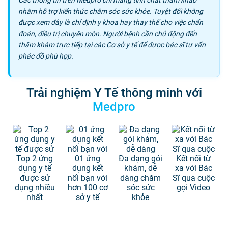
nhằm hỗ trợ kiến thức chăm sóc sức khỏe. Tuyệt đối không
được xem đây là chỉ định y khoa hay thay thế cho việc chẩn
đoán, điều trị chuyên môn. Người bệnh cần chủ động đến
thăm khám trực tiếp tại các Cơ sở y tế để được bác sĩ tư vấn
phác đồ phù hợp.
Trải nghiệm Y Tế thông minh với
Medpro
Top 2 ứng
01 ứng
Đa dạng gói
Kết nối từ
dụng y tế
dụng kết
khám, dễ
xa với Bác
được sử
nối bạn với
dàng chăm
Sĩ qua cuộc
dụng nhiều
hơn 100 cơ
sóc sức
gọi Video
nhất
sở y tế
khỏe