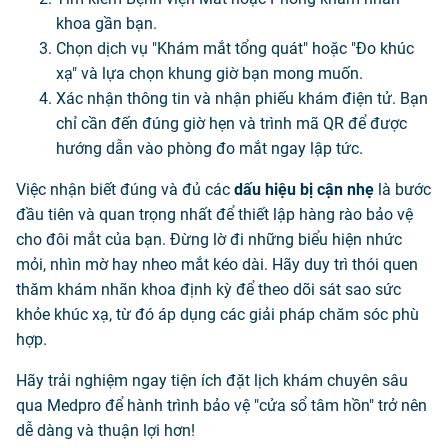
khoa gần bạn.
Chọn dịch vụ "Khám mắt tổng quát" hoặc "Đo khúc
xạ" và lựa chọn khung giờ bạn mong muốn.
Xác nhận thông tin và nhận phiếu khám điện tử. Bạn
chỉ cần đến đúng giờ hẹn và trình mã QR để được
hướng dẫn vào phòng đo mắt ngay lập tức.
Việc nhận biết đúng và đủ các
dấu hiệu bị cận nhẹ
là bước
đầu tiên và quan trọng nhất để thiết lập hàng rào bảo vệ
cho đôi mắt của bạn. Đừng lờ đi những biểu hiện nhức
mỏi, nhìn mờ hay nheo mắt kéo dài. Hãy duy trì thói quen
thăm khám nhãn khoa định kỳ để theo dõi sát sao sức
khỏe khúc xạ, từ đó áp dụng các giải pháp chăm sóc phù
hợp.
Hãy trải nghiệm ngay tiện ích đặt lịch khám chuyên sâu
qua Medpro để hành trình bảo vệ "cửa sổ tâm hồn" trở nên
dễ dàng và thuận lợi hơn!