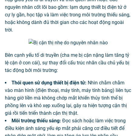
nguyên nhân cốt lõi bao gồm: lạm dụng thiết bị điện tử ở
cự ly gần, học tập và làm việc trong môi trường thiếu sáng,
hoặc không dành đủ thời gian cho các hoạt động ngoài
trời.
Bên cạnh yếu tố di truyền (cha mẹ bị cận nặng làm tăng tỷ
lệ cận ở con cái), sự thay đổi cấu trúc nhãn cầu chủ yếu bị
tác động bởi môi trường:
Thói quen sử dụng thiết bị điện tử:
Nhìn chằm chằm
vào màn hình (điện thoại, máy tính, máy tính bảng) liên tục
hàng giờ liền mà không chớp mắt khiến thủy tinh thể bị
phồng lên và khó xẹp xuống lại, gây ra hiện tượng cận thị
giả rồi tiến triển thành cận thị thật.
Môi trường thiếu sáng:
Đọc sách hoặc làm việc trong
điều kiện ánh sáng yếu ép mắt phải căng cơ điều tiết để
nhận diện mặt chữ, làm gia tăng áp lực lên nhãn cầu.