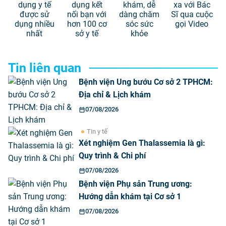
dụng y tế
dụng kết
khám, dễ
xa với Bác
được sử
nối bạn với
dàng chăm
Sĩ qua cuộc
dụng nhiều
hơn 100 cơ
sóc sức
gọi Video
nhất
sở y tế
khỏe
Tin liên quan
Bệnh viện Ung bướu Cơ sở 2 TPHCM:
Địa chỉ & Lịch khám
07/08/2026
Tin y tế
Xét nghiệm Gen Thalassemia là gì:
Quy trình & Chi phí
07/08/2026
Bệnh viện Phụ sản Trung ương:
Hướng dẫn khám tại Cơ sở 1
07/08/2026