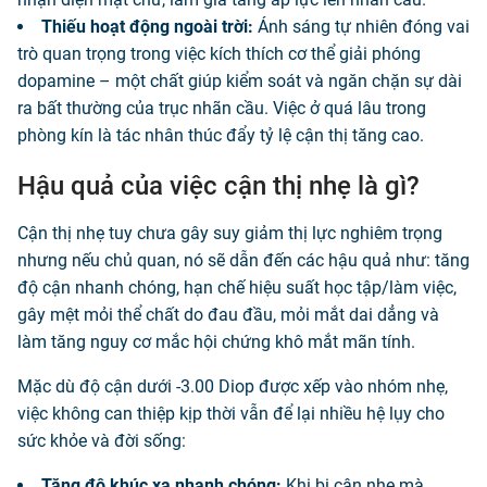
Thiếu hoạt động ngoài trời:
Ánh sáng tự nhiên đóng vai
trò quan trọng trong việc kích thích cơ thể giải phóng
dopamine – một chất giúp kiểm soát và ngăn chặn sự dài
ra bất thường của trục nhãn cầu. Việc ở quá lâu trong
phòng kín là tác nhân thúc đẩy tỷ lệ cận thị tăng cao.
Hậu quả của việc cận thị nhẹ là gì?
Cận thị nhẹ tuy chưa gây suy giảm thị lực nghiêm trọng
nhưng nếu chủ quan, nó sẽ dẫn đến các hậu quả như: tăng
độ cận nhanh chóng, hạn chế hiệu suất học tập/làm việc,
gây mệt mỏi thể chất do đau đầu, mỏi mắt dai dẳng và
làm tăng nguy cơ mắc hội chứng khô mắt mãn tính.
Mặc dù độ cận dưới -3.00 Diop được xếp vào nhóm nhẹ,
việc không can thiệp kịp thời vẫn để lại nhiều hệ lụy cho
sức khỏe và đời sống:
Tăng độ khúc xạ nhanh chóng:
Khi bị cận nhẹ mà