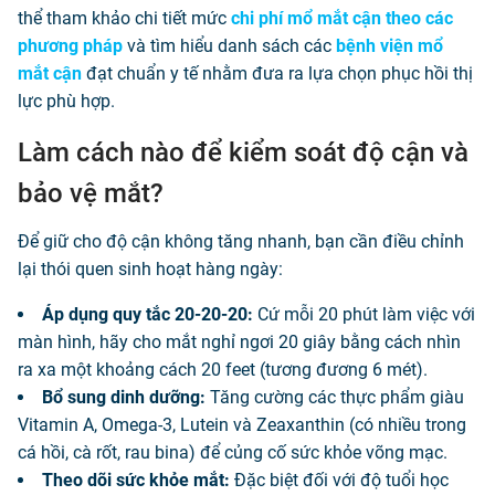
thể tham khảo chi tiết mức
chi phí mổ mắt cận theo các
phương pháp
và tìm hiểu danh sách các
bệnh viện mổ
mắt cận
đạt chuẩn y tế nhằm đưa ra lựa chọn phục hồi thị
lực phù hợp.
Làm cách nào để kiểm soát độ cận và
bảo vệ mắt?
Để giữ cho độ cận không tăng nhanh, bạn cần điều chỉnh
lại thói quen sinh hoạt hàng ngày:
Áp dụng quy tắc 20-20-20:
Cứ mỗi 20 phút làm việc với
màn hình, hãy cho mắt nghỉ ngơi 20 giây bằng cách nhìn
ra xa một khoảng cách 20 feet (tương đương 6 mét).
Bổ sung dinh dưỡng:
Tăng cường các thực phẩm giàu
Vitamin A, Omega-3, Lutein và Zeaxanthin (có nhiều trong
cá hồi, cà rốt, rau bina) để củng cố sức khỏe võng mạc.
Theo dõi sức khỏe mắt:
Đặc biệt đối với độ tuổi học