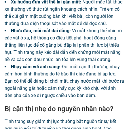
Xu hướng đưa vật thể lại gần mặt:
Người mắc tật khúc
xạ thường vô thức rút ngắn khoảng cách nhìn. Trẻ em có
thể cúi gầm mặt xuống bàn khi viết bài, còn người lớn
thường đưa điện thoại sát vào mắt để dễ đọc chữ.
Nhức đầu, mỏi mắt dai dẳng:
Vì mắt không thể nhìn rõ
các vật ở xa, hệ thống cơ điều tiết phải hoạt động căng
thẳng liên tục để cố gắng bù đắp lại phần thị lực bị thiếu
hụt. Tình trạng này kéo dài dẫn đến chứng mỏi mắt nặng
nề và các cơn đau nhức lan tỏa lên vùng thái dương.
Nhạy cảm với ánh sáng:
Đôi mắt cận thị thường nhạy
cảm hơn bình thường do tế bào thị giác đang bị áp lực.
Bạn có thể dễ dàng bị chói mắt, chảy nước mắt khi bước ra
ngoài nắng gắt hoặc cảm thấy cực kỳ khó chịu với ánh
đèn pha của xe đi ngược chiều vào ban đêm.
Bị cận thị nhẹ do nguyên nhân nào?
Tình trạng suy giảm thị lực thường bắt nguồn từ sự kết
hợp giữa yếu tố di truyền và thói quen sinh hoạt. Các