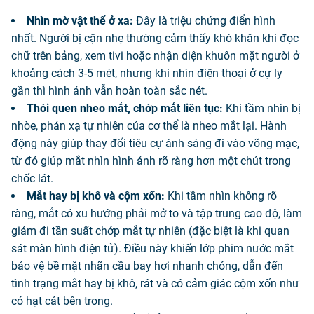
Nhìn mờ vật thể ở xa:
Đây là triệu chứng điển hình
nhất. Người bị cận nhẹ thường cảm thấy khó khăn khi đọc
chữ trên bảng, xem tivi hoặc nhận diện khuôn mặt người ở
khoảng cách 3-5 mét, nhưng khi nhìn điện thoại ở cự ly
gần thì hình ảnh vẫn hoàn toàn sắc nét.
Thói quen nheo mắt, chớp mắt liên tục:
Khi tầm nhìn bị
nhòe, phản xạ tự nhiên của cơ thể là nheo mắt lại. Hành
động này giúp thay đổi tiêu cự ánh sáng đi vào võng mạc,
từ đó giúp mắt nhìn hình ảnh rõ ràng hơn một chút trong
chốc lát.
Mắt hay bị khô và cộm xốn:
Khi tầm nhìn không rõ
ràng, mắt có xu hướng phải mở to và tập trung cao độ, làm
giảm đi tần suất chớp mắt tự nhiên (đặc biệt là khi quan
sát màn hình điện tử). Điều này khiến lớp phim nước mắt
bảo vệ bề mặt nhãn cầu bay hơi nhanh chóng, dẫn đến
tình trạng mắt hay bị khô, rát và có cảm giác cộm xốn như
có hạt cát bên trong.