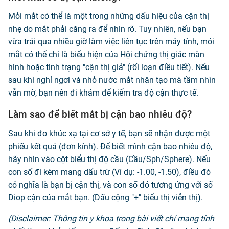
Mỏi mắt có thể là một trong những dấu hiệu của cận thị
nhẹ do mắt phải căng ra để nhìn rõ. Tuy nhiên, nếu bạn
vừa trải qua nhiều giờ làm việc liên tục trên máy tính, mỏi
mắt có thể chỉ là biểu hiện của Hội chứng thị giác màn
hình hoặc tình trạng "cận thị giả" (rối loạn điều tiết). Nếu
sau khi nghỉ ngơi và nhỏ nước mắt nhân tạo mà tầm nhìn
vẫn mờ, bạn nên đi khám để kiểm tra độ cận thực tế.
Làm sao để biết mắt bị cận bao nhiêu độ?
Sau khi đo khúc xạ tại cơ sở y tế, bạn sẽ nhận được một
phiếu kết quả (đơn kính). Để biết mình cận bao nhiêu độ,
hãy nhìn vào cột biểu thị độ cầu (Cầu/Sph/Sphere). Nếu
con số đi kèm mang dấu trừ (Ví dụ: -1.00, -1.50), điều đó
có nghĩa là bạn bị cận thị, và con số đó tương ứng với số
Diop cận của mắt bạn. (Dấu cộng "+" biểu thị viễn thị).
(Disclaimer: Thông tin y khoa trong bài viết chỉ mang tính