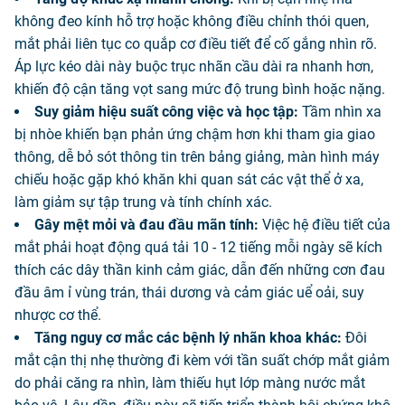
không đeo kính hỗ trợ hoặc không điều chỉnh thói quen,
mắt phải liên tục co quắp cơ điều tiết để cố gắng nhìn rõ.
Áp lực kéo dài này buộc trục nhãn cầu dài ra nhanh hơn,
khiến độ cận tăng vọt sang mức độ trung bình hoặc nặng.
Suy giảm hiệu suất công việc và học tập:
Tầm nhìn xa
bị nhòe khiến bạn phản ứng chậm hơn khi tham gia giao
thông, dễ bỏ sót thông tin trên bảng giảng, màn hình máy
chiếu hoặc gặp khó khăn khi quan sát các vật thể ở xa,
làm giảm sự tập trung và tính chính xác.
Gây mệt mỏi và đau đầu mãn tính:
Việc hệ điều tiết của
mắt phải hoạt động quá tải 10 - 12 tiếng mỗi ngày sẽ kích
thích các dây thần kinh cảm giác, dẫn đến những cơn đau
đầu âm ỉ vùng trán, thái dương và cảm giác uể oải, suy
nhược cơ thể.
Tăng nguy cơ mắc các bệnh lý nhãn khoa khác:
Đôi
mắt cận thị nhẹ thường đi kèm với tần suất chớp mắt giảm
do phải căng ra nhìn, làm thiếu hụt lớp màng nước mắt