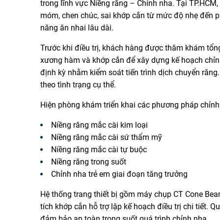
trong lĩnh vực Niềng răng – Chỉnh nha. Tại TP.HCM, 
móm, chen chúc, sai khớp cắn từ mức độ nhẹ đến p
năng ăn nhai lâu dài.
Trước khi điều trị, khách hàng được thăm khám tổn
xương hàm và khớp cắn để xây dựng kế hoạch chỉnh 
định kỳ nhằm kiểm soát tiến trình dịch chuyển răng
theo tình trạng cụ thể.
Hiện phòng khám triển khai các phương pháp chỉnh
Niềng răng mắc cài kim loại
Niềng răng mắc cài sứ thẩm mỹ
Niềng răng mắc cài tự buộc
Niềng răng trong suốt
Chỉnh nha trẻ em giai đoạn tăng trưởng
Hệ thống trang thiết bị gồm máy chụp CT Cone Be
tích khớp cắn hỗ trợ lập kế hoạch điều trị chi tiết. 
đảm bảo an toàn trong suốt quá trình chỉnh nha.