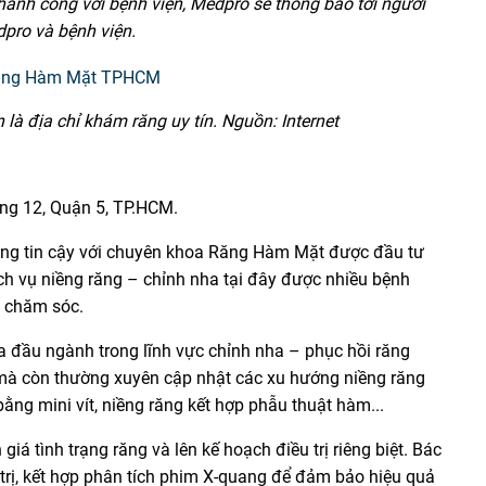
thành công với bệnh viện, Medpro sẽ thông báo tới người
dpro và bệnh viện.
 địa chỉ khám răng uy tín. Nguồn: Internet
ờng 12, Quận 5, TP.HCM.
đáng tin cậy với chuyên khoa Răng Hàm Mặt được đầu tư
dịch vụ niềng răng – chỉnh nha tại đây được nhiều bệnh
g chăm sóc.
ia đầu ngành trong lĩnh vực chỉnh nha – phục hồi răng
 mà còn thường xuyên cập nhật các xu hướng niềng răng
bằng mini vít, niềng răng kết hợp phẫu thuật hàm...
iá tình trạng răng và lên kế hoạch điều trị riêng biệt. Bác
u trị, kết hợp phân tích phim X-quang để đảm bảo hiệu quả