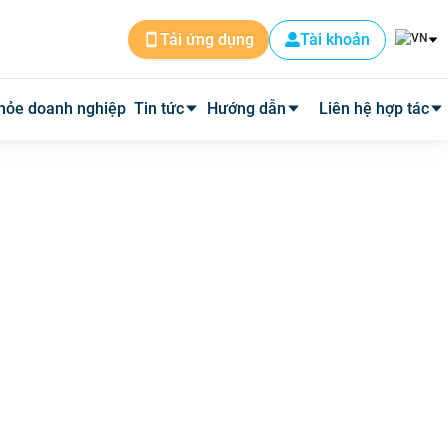
Tài khoản
Tải ứng dụng
hỏe doanh nghiệp
Tin tức
Hướng dẫn
Liên hệ hợp tác
Tin dịch vụ
Cài đặt ứng dụng
Cơ sở y tế
Tin y tế
Đặt lịch khám
Phòng mạch
Y học thường thức
Tư vấn khám bệnh qua video
Quảng cáo
Quy trình hoàn phí
Tuyển Dụng
Câu hỏi thường gặp
Về Medpro
Quy trình đi khám