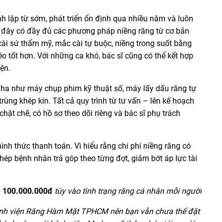
 lập từ sớm, phát triển ổn định qua nhiều năm và luôn
 tại đây có đầy đủ các phương pháp niềng răng từ cơ bản
cài sứ thẩm mỹ, mắc cài tự buộc, niềng trong suốt bằng
o tốt hơn. Với những ca khó, bác sĩ cũng có thể kết hợp
ện.
nha như máy chụp phim kỹ thuật số, máy lấy dấu răng tự
trùng khép kín. Tất cả quy trình từ tư vấn – lên kế hoạch
chặt chẽ, có hồ sơ theo dõi riêng và bác sĩ phụ trách
ình thức thanh toán. Vì hiểu rằng chi phí niềng răng có
hép bệnh nhân trả góp theo từng đợt, giảm bớt áp lực tài
 - 100.000.000đ
tùy vào tình trạng răng cá nhân mỗi người
 Bệnh viện Răng Hàm Mặt TPHCM nên bạn vẫn chưa thể đặt