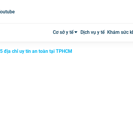
outube
Cơ sở y tế
Dịch vụ y tế
Khám sức k
5 địa chỉ uy tín an toàn tại TPHCM
Bệnh viện công
Bệnh viện tư
Phòng khám
Phòng mạch
Xét nghiệm
Y tế tại nhà