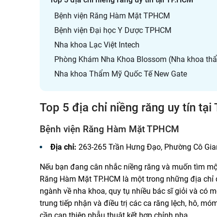
Bệnh viện Răng Hàm Mặt TPHCM
Bệnh viện Đại học Y Dược TPHCM
Nha khoa Lạc Việt Intech
Phòng Khám Nha Khoa Blossom (Nha khoa thẩm
Nha khoa Thẩm Mỹ Quốc Tế New Gate
Top 5 địa chỉ niềng răng uy tín tạ
Bệnh viện Răng Hàm Mặt TPHCM
Địa chỉ:
263-265 Trần Hưng Đạo, Phường Cô Gia
Nếu bạn đang cân nhắc niềng răng và muốn tìm một 
Răng Hàm Mặt TP.HCM là một trong những địa chỉ 
ngành về nha khoa, quy tụ nhiều bác sĩ giỏi và có m
trung tiếp nhận và điều trị các ca răng lệch, hô,
cần can thiệp phẫu thuật kết hợp chỉnh nha.