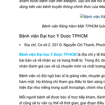
khám trước bệnh viện trên Medpro. Sau khi kết nối 
dùng trên các kênh truyền thông chính thức của Me
Bệnh viện Răng Hàm Mặt TPHCM luôn là
Bệnh viện Đại học Y Dược TPHCM
Địa chỉ: Cơ sở 2: 201 Đ. Nguyễn Chí Thanh, Phư
Bệnh viện Đại học Y Dược TP.HCM
là địa chỉ y tế 
bài bản cả về nhân sự và trang thiết bị. Trong đó, 
nhân đánh giá cao về cả chuyên môn và chất lượn
Bệnh viện có đội ngũ bác sĩ là giảng viên, chuyên g
hàm mặt. Họ không chỉ tham gia điều trị lâm sàng
hiện đại như niềng trong suốt Invisalign, chỉnh nha 
Mỗi người bệnh sẽ được bác sĩ trực tiếp khám, đánh g
sĩ cũng sẽ tư vấn cụ thể về thời gian, giai đoạn điề