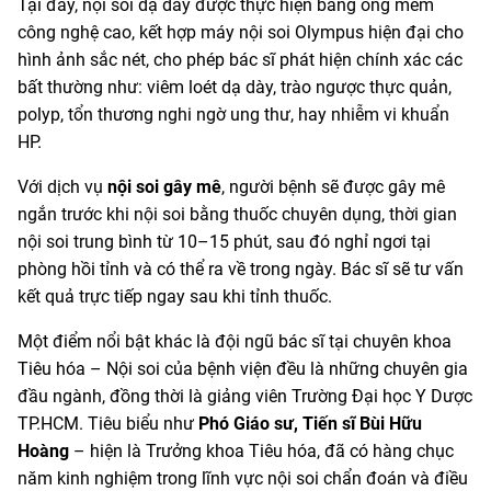
Tại đây, nội soi dạ dày được thực hiện bằng ống mềm
công nghệ cao, kết hợp máy nội soi Olympus hiện đại cho
hình ảnh sắc nét, cho phép bác sĩ phát hiện chính xác các
bất thường như: viêm loét dạ dày, trào ngược thực quản,
polyp, tổn thương nghi ngờ ung thư, hay nhiễm vi khuẩn
HP.
Với dịch vụ
nội soi gây mê
, người bệnh sẽ được gây mê
ngắn trước khi nội soi bằng thuốc chuyên dụng, thời gian
nội soi trung bình từ 10–15 phút, sau đó nghỉ ngơi tại
phòng hồi tỉnh và có thể ra về trong ngày. Bác sĩ sẽ tư vấn
kết quả trực tiếp ngay sau khi tỉnh thuốc.
Một điểm nổi bật khác là đội ngũ bác sĩ tại chuyên khoa
Tiêu hóa – Nội soi của bệnh viện đều là những chuyên gia
đầu ngành, đồng thời là giảng viên Trường Đại học Y Dược
TP.HCM. Tiêu biểu như
Phó Giáo sư, Tiến sĩ Bùi Hữu
Hoàng
– hiện là Trưởng khoa Tiêu hóa, đã có hàng chục
năm kinh nghiệm trong lĩnh vực nội soi chẩn đoán và điều