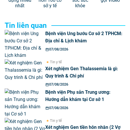
dụng nhiều
hơn 100 cơ
sóc sức
gọi Video
nhất
sở y tế
khỏe
Tin liên quan
Bệnh viện Ung bướu Cơ sở 2 TPHCM:
Địa chỉ & Lịch khám
07/08/2026
Tin y tế
Xét nghiệm Gen Thalassemia là gì:
Quy trình & Chi phí
07/08/2026
Bệnh viện Phụ sản Trung ương:
Hướng dẫn khám tại Cơ sở 1
07/08/2026
Tin y tế
Xét nghiệm Gen tiền hôn nhân (2 Vợ