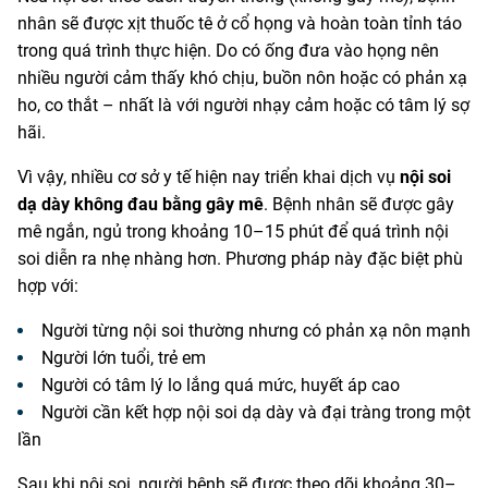
nhân sẽ được xịt thuốc tê ở cổ họng và hoàn toàn tỉnh táo
trong quá trình thực hiện. Do có ống đưa vào họng nên
nhiều người cảm thấy khó chịu, buồn nôn hoặc có phản xạ
ho, co thắt – nhất là với người nhạy cảm hoặc có tâm lý sợ
hãi.
Vì vậy, nhiều cơ sở y tế hiện nay triển khai dịch vụ
nội soi
dạ dày không đau bằng gây mê
. Bệnh nhân sẽ được gây
mê ngắn, ngủ trong khoảng 10–15 phút để quá trình nội
soi diễn ra nhẹ nhàng hơn. Phương pháp này đặc biệt phù
hợp với:
Người từng nội soi thường nhưng có phản xạ nôn mạnh
Người lớn tuổi, trẻ em
Người có tâm lý lo lắng quá mức, huyết áp cao
Người cần kết hợp nội soi dạ dày và đại tràng trong một
lần
Sau khi nội soi, người bệnh sẽ được theo dõi khoảng 30–