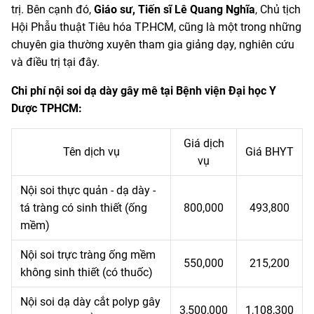
trị. Bên cạnh đó,
Giáo sư, Tiến sĩ Lê Quang Nghĩa
, Chủ tịch
Hội Phẫu thuật Tiêu hóa TP.HCM, cũng là một trong những
chuyên gia thường xuyên tham gia giảng dạy, nghiên cứu
và điều trị tại đây.
Chi phí nội soi dạ dày gây mê tại Bệnh viện Đại học Y
Dược TPHCM:
Giá dịch
Tên dịch vụ
Giá BHYT
vụ
Nội soi thực quản - dạ dày -
tá tràng có sinh thiết (ống
800,000
493,800
mềm)
Nội soi trực tràng ống mềm
550,000
215,200
không sinh thiết (có thuốc)
Nội soi dạ dày cắt polyp gây
3,500,000
1,108,300