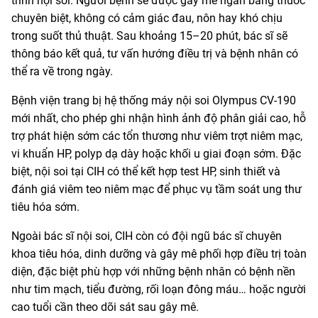
trình nội soi. Người bệnh sẽ được gây mê ngắn bằng thuốc
chuyên biệt, không có cảm giác đau, nôn hay khó chịu
trong suốt thủ thuật. Sau khoảng 15–20 phút, bác sĩ sẽ
thông báo kết quả, tư vấn hướng điều trị và bệnh nhân có
thể ra về trong ngày.
Bệnh viện trang bị hệ thống máy nội soi Olympus CV-190
mới nhất, cho phép ghi nhận hình ảnh độ phân giải cao, hỗ
trợ phát hiện sớm các tổn thương như viêm trợt niêm mạc,
vi khuẩn HP, polyp dạ dày hoặc khối u giai đoạn sớm. Đặc
biệt, nội soi tại CIH có thể kết hợp test HP, sinh thiết và
đánh giá viêm teo niêm mạc để phục vụ tầm soát ung thư
tiêu hóa sớm.
Ngoài bác sĩ nội soi, CIH còn có đội ngũ bác sĩ chuyên
khoa tiêu hóa, dinh dưỡng và gây mê phối hợp điều trị toàn
diện, đặc biệt phù hợp với những bệnh nhân có bệnh nền
như tim mạch, tiểu đường, rối loạn đông máu… hoặc người
cao tuổi cần theo dõi sát sau gây mê.