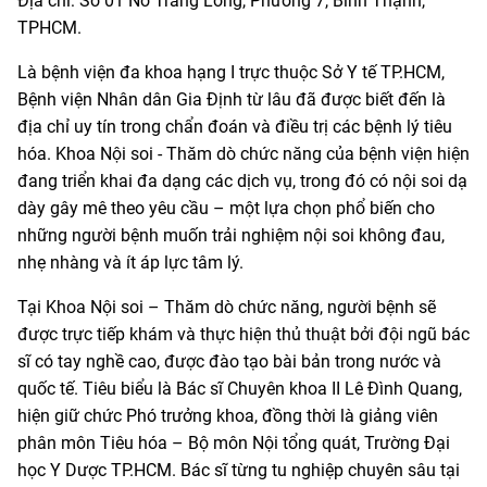
Địa chỉ: Số 01 Nơ Trang Long, Phường 7, Bình Thạnh,
TPHCM.
Là bệnh viện đa khoa hạng I trực thuộc Sở Y tế TP.HCM,
Bệnh viện Nhân dân Gia Định từ lâu đã được biết đến là
địa chỉ uy tín trong chẩn đoán và điều trị các bệnh lý tiêu
hóa. Khoa Nội soi - Thăm dò chức năng của bệnh viện hiện
đang triển khai đa dạng các dịch vụ, trong đó có nội soi dạ
dày gây mê theo yêu cầu – một lựa chọn phổ biến cho
những người bệnh muốn trải nghiệm nội soi không đau,
nhẹ nhàng và ít áp lực tâm lý.
Tại Khoa Nội soi – Thăm dò chức năng, người bệnh sẽ
được trực tiếp khám và thực hiện thủ thuật bởi đội ngũ bác
sĩ có tay nghề cao, được đào tạo bài bản trong nước và
quốc tế. Tiêu biểu là Bác sĩ Chuyên khoa II Lê Đình Quang,
hiện giữ chức Phó trưởng khoa, đồng thời là giảng viên
phân môn Tiêu hóa – Bộ môn Nội tổng quát, Trường Đại
học Y Dược TP.HCM. Bác sĩ từng tu nghiệp chuyên sâu tại