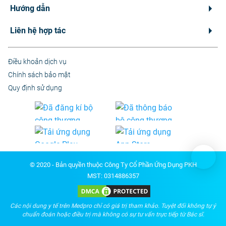
Hướng dẫn
Liên hệ hợp tác
Điều khoản dịch vụ
Chính sách bảo mật
Quy định sử dụng
© 2020 - Bản quyền thuộc Công Ty Cổ Phần Ứng Dụng PKH
MST: 0314886357
Các nội dung y tế trên Medpro chỉ có giá trị tham khảo. Tuyệt đối không tự ý
chuẩn đoán hoặc điều trị mà không có sự tư vấn trực tiếp từ Bác sĩ.
n &