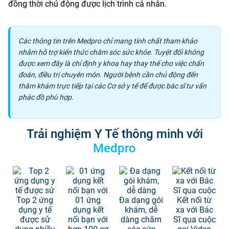
đồng thời chủ động được lịch trình cá nhân.
Các thông tin trên Medpro chỉ mang tính chất tham khảo
nhằm hỗ trợ kiến thức chăm sóc sức khỏe. Tuyệt đối không
được xem đây là chỉ định y khoa hay thay thế cho việc chẩn
đoán, điều trị chuyên môn. Người bệnh cần chủ động đến
thăm khám trực tiếp tại các Cơ sở y tế để được bác sĩ tư vấn
phác đồ phù hợp.
Trải nghiệm Y Tế thông minh với
Medpro
Top 2 ứng
01 ứng
Đa dạng gói
Kết nối từ
dụng y tế
dụng kết
khám, dễ
xa với Bác
được sử
nối bạn với
dàng chăm
Sĩ qua cuộc