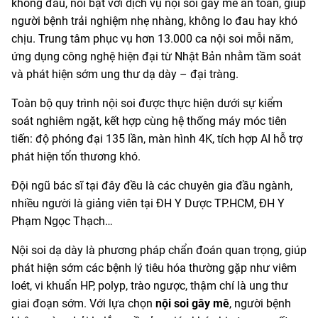
không đau, nổi bật với dịch vụ nội soi gây mê an toàn, giúp
người bệnh trải nghiệm nhẹ nhàng, không lo đau hay khó
chịu. Trung tâm phục vụ hơn 13.000 ca nội soi mỗi năm,
ứng dụng công nghệ hiện đại từ Nhật Bản nhằm tầm soát
và phát hiện sớm ung thư dạ dày – đại tràng.
Toàn bộ quy trình nội soi được thực hiện dưới sự kiểm
soát nghiêm ngặt, kết hợp cùng hệ thống máy móc tiên
tiến: độ phóng đại 135 lần, màn hình 4K, tích hợp AI hỗ trợ
phát hiện tổn thương khó.
Đội ngũ bác sĩ tại đây đều là các chuyên gia đầu ngành,
nhiều người là giảng viên tại ĐH Y Dược TP.HCM, ĐH Y
Phạm Ngọc Thạch…
Nội soi dạ dày là phương pháp chẩn đoán quan trọng, giúp
phát hiện sớm các bệnh lý tiêu hóa thường gặp như viêm
loét, vi khuẩn HP, polyp, trào ngược, thậm chí là ung thư
giai đoạn sớm. Với lựa chọn
nội soi gây mê
, người bệnh